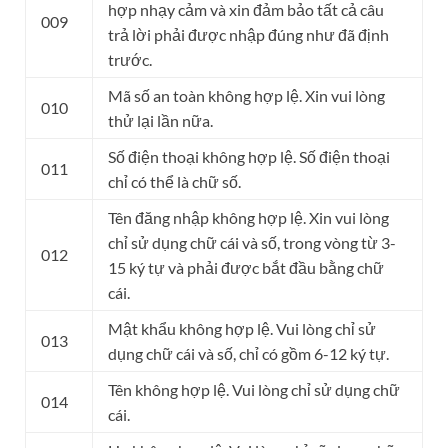
hợp nhạy cảm và xin đảm bảo tất cả câu
009
trả lời phải được nhập đúng như đã định
trước.
Mã số an toàn không hợp lệ. Xin vui lòng
010
thử lại lần nữa.
Số điện thoại không hợp lệ. Số điện thoại
011
chỉ có thể là chữ số.
Tên đăng nhập không hợp lệ. Xin vui lòng
chỉ sử dụng chữ cái và số, trong vòng từ 3-
012
15 ký tự và phải được bắt đầu bằng chữ
cái.
Mật khẩu không hợp lệ. Vui lòng chỉ sử
013
dụng chữ cái và số, chỉ có gồm 6-12 ký tự.
Tên không hợp lệ. Vui lòng chỉ sử dụng chữ
014
cái.