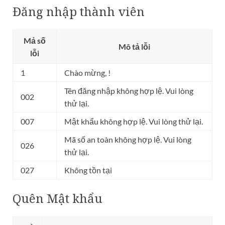
Đăng nhập thành viên
Mả số
Mô tả lỗi
lỗi
1
Chào mừng, !
Tên đăng nhập không hợp lệ. Vui lòng
002
thử lại.
007
Mật khẩu không hợp lệ. Vui lòng thử lại.
Mã số an toàn không hợp lệ. Vui lòng
026
thử lại.
027
Không tồn tại
Quên Mật khẩu