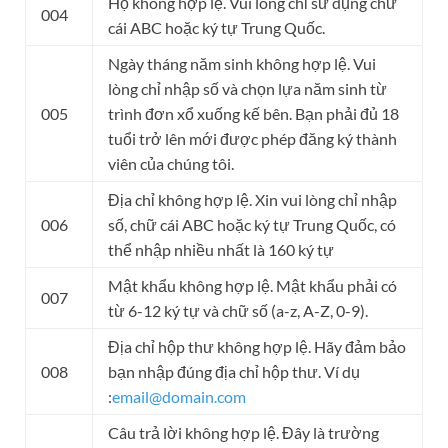
Họ không hợp lệ. Vui long chỉ sử dụng chữ
004
cái ABC hoặc ký tự Trung Quốc.
Ngày tháng năm sinh không hợp lệ. Vui
lòng chỉ nhập số và chọn lựa năm sinh từ
005
trình đơn xổ xuống kế bên. Bạn phải đủ 18
tuổi trở lên mới được phép đăng ký thành
viên của chúng tôi.
Địa chỉ không hợp lệ. Xin vui lòng chỉ nhập
006
số, chữ cái ABC hoặc ký tự Trung Quốc, có
thể nhập nhiều nhất là 160 ký tự
Mật khẩu không hợp lệ. Mật khẩu phải có
007
từ 6-12 ký tự và chữ số (a-z, A-Z, 0-9).
Địa chỉ hộp thư không hợp lệ. Hãy đảm bảo
008
bạn nhập đúng địa chỉ hộp thư. Ví dụ
:
email@domain.com
Câu trả lời không hợp lệ. Đây là trường