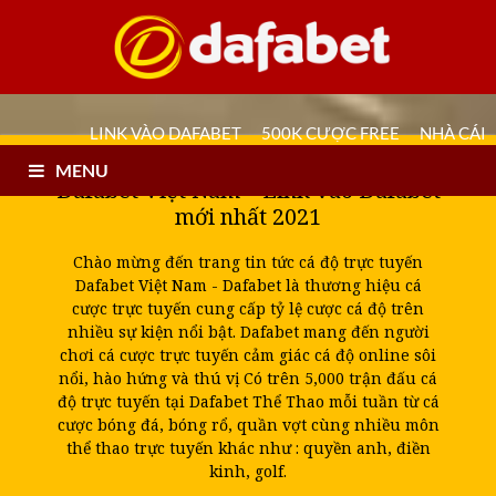
LINK VÀO DAFABET
500K CƯỢC FREE
NHÀ CÁI
MENU
Dafabet Việt Nam – Link vào Dafabet
mới nhất 2021
Chào mừng đến trang tin tức cá độ trực tuyến
Dafabet Việt Nam - Dafabet là thương hiệu cá
cược trực tuyến cung cấp tỷ lệ cược cá độ trên
nhiều sự kiện nổi bật. Dafabet mang đến người
chơi cá cược trực tuyến cảm giác cá độ online sôi
nổi, hào hứng và thú vị Có trên 5,000 trận đấu cá
độ trực tuyến tại Dafabet Thể Thao mỗi tuần từ cá
cược bóng đá, bóng rổ, quần vợt cùng nhiều môn
thể thao trực tuyến khác như : quyền anh, điền
kinh, golf.