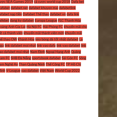
ược SEA Games 2019
cá cược world cup 2018
Dafa bet
afabet
dafabet.net
dafabet khuyen mai
dafabetlink
afabet nạp tiền
Dafabet Thể thao
dafabet vn
dafa link
afebet
dang ky dafabet
Europa League
FLC Thanh Hóa
oàng Anh Gia Lai
Hà Nội FC
Hải Phòng FC
khuyến mãi cho
ất cả thành viên
khuyến mãi thành viên mới
khuyến mãi
hể thao OW
Khánh Hòa
kèo bóng đá tốt nhất dafabet
La
iga
link dafabet moi nhat
link vao dafa
link vao dafabet
link
ao dafabet moi nhat
Nam Định
Ngoại Hạng Anh
Quảng
am FC
SHB Đà Nẵng
sportsbook dafabet
Sài Gòn FC
Sông
am Nghệ An
Than Quảng Ninh
Thể Công FC
TP Hồ Chí
inh
V-League
vao dafabet
Việt Nam
World Cup 2022