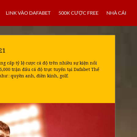
LINK VÀO DAFABET
500K CƯỢC FREE
NHÀ CÁI
21
ng cấp tỷ lệ cược cá độ trên nhiều sự kiện nổi
5,000 trận đấu cá độ trực tuyến tại Dafabet Thể
hư : quyền anh, điền kinh, golf.