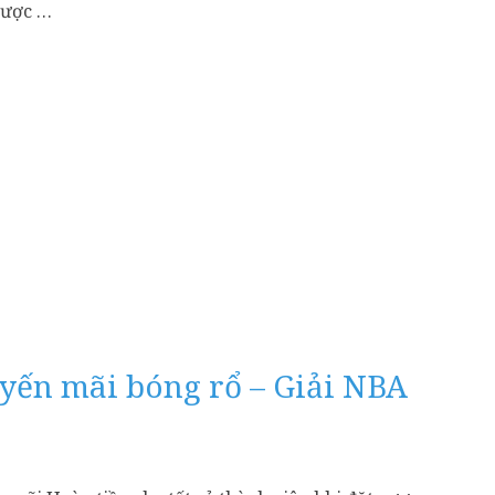
cược …
yến mãi bóng rổ – Giải NBA