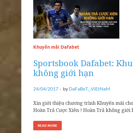
Khuyến mãi Dafabet
Sportsbook Dafabet: Khu
không giới hạn
24/04/2017
-
by
DaFaBeT._.ViEtNaM
Xin giới thiệu chương trình Khuyến mãi cho
Hoàn Trả Cược Xiên ! Hoàn Trả không giới 
READ MORE