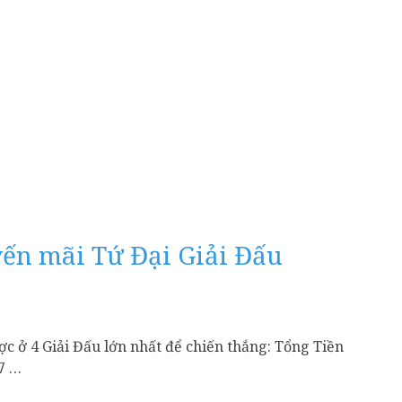
ến mãi Tứ Đại Giải Đấu
ợc ở 4 Giải Đấu lớn nhất để chiến thắng: Tổng Tiền
7 …