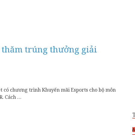
 thăm trúng thưởng giải
et có chương trình Khuyến mãi Esports cho bộ môn
R. Cách …
A