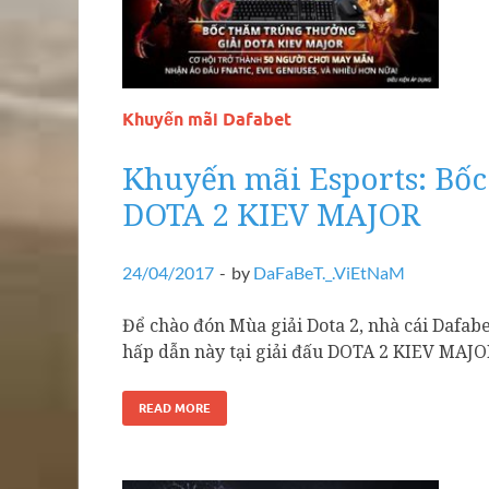
Khuyến mãi Dafabet
Khuyến mãi Esports: Bốc
DOTA 2 KIEV MAJOR
24/04/2017
-
by
DaFaBeT._.ViEtNaM
Để chào đón Mùa giải Dota 2, nhà cái Dafab
hấp dẫn này tại giải đấu DOTA 2 KIEV MAJO
READ MORE