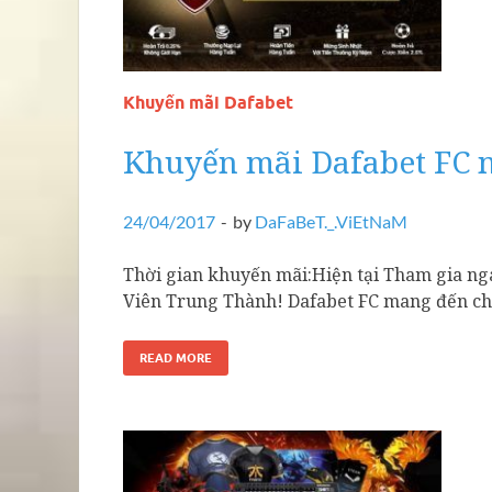
Khuyến mãi Dafabet
Khuyến mãi Dafabet FC n
24/04/2017
-
by
DaFaBeT._.ViEtNaM
Thời gian khuyến mãi:Hiện tại Tham gia ng
Viên Trung Thành! Dafabet FC mang đến c
READ MORE