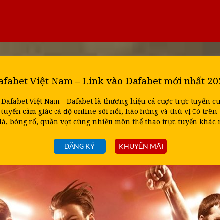
afabet Việt Nam – Link vào Dafabet mới nhất 20
Dafabet Việt Nam - Dafabet là thương hiệu cá cược trực tuyến cu
tuyến cảm giác cá độ online sôi nổi, hào hứng và thú vị Có trên 
á, bóng rổ, quần vợt cùng nhiều môn thể thao trực tuyến khác n
ĐĂNG KÝ
KHUYẾN MÃI