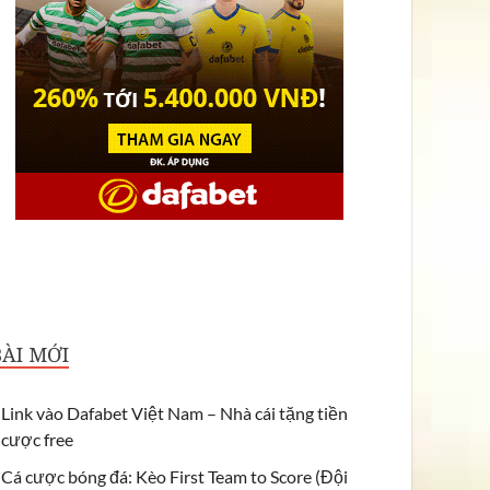
BÀI MỚI
Link vào Dafabet Việt Nam – Nhà cái tặng tiền
cược free
Cá cược bóng đá: Kèo First Team to Score (Đội