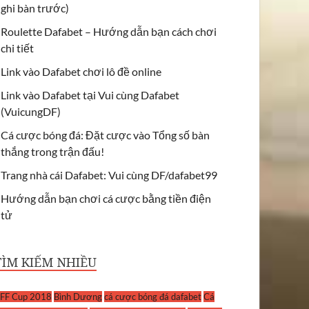
ghi bàn trước)
Roulette Dafabet – Hướng dẫn bạn cách chơi
chi tiết
Link vào Dafabet chơi lô đề online
Link vào Dafabet tại Vui cùng Dafabet
(VuicungDF)
Cá cược bóng đá: Đặt cược vào Tổng số bàn
thắng trong trận đấu!
Trang nhà cái Dafabet: Vui cùng DF/dafabet99
Hướng dẫn bạn chơi cá cược bằng tiền điện
tử
TÌM KIẾM NHIỀU
FF Cup 2018
Bình Dương
cá cược bóng đá dafabet
Cá