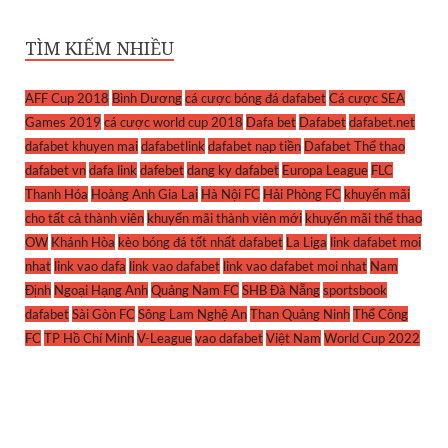
TÌM KIẾM NHIỀU
AFF Cup 2018
Bình Dương
cá cược bóng đá dafabet
Cá cược SEA
Games 2019
cá cược world cup 2018
Dafa bet
Dafabet
dafabet.net
dafabet khuyen mai
dafabetlink
dafabet nạp tiền
Dafabet Thể thao
dafabet vn
dafa link
dafebet
dang ky dafabet
Europa League
FLC
Thanh Hóa
Hoàng Anh Gia Lai
Hà Nội FC
Hải Phòng FC
khuyến mãi
cho tất cả thành viên
khuyến mãi thành viên mới
khuyến mãi thể thao
OW
Khánh Hòa
kèo bóng đá tốt nhất dafabet
La Liga
link dafabet moi
nhat
link vao dafa
link vao dafabet
link vao dafabet moi nhat
Nam
Định
Ngoại Hạng Anh
Quảng Nam FC
SHB Đà Nẵng
sportsbook
dafabet
Sài Gòn FC
Sông Lam Nghệ An
Than Quảng Ninh
Thể Công
FC
TP Hồ Chí Minh
V-League
vao dafabet
Việt Nam
World Cup 2022