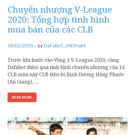
Chuyển nhượng V-League
2020: Tổng hợp tình hình
mua bán của các CLB
18/02/2020
-
by
DaFaBeT._.ViEtNaM
Trước khi bước vào Vòng 1 V-League 2020, cùng
Dafabet điểm qua tình hình chuyển nhượng của 14
CLB mùa này CLB Đến Đi Bình Dương Hồng Phước
(An Giang), …
READ MORE