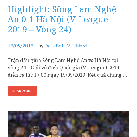
Highlight: Sông Lam Nghệ
An 0-1 Hà Nội (V-League
2019 – Vòng 24)
19/09/2019
-
by
DaFaBeT._.ViEtNaM
Trận đấu giữa Sông Lam Nghệ An vs Hà Nội tại
vòng 24 – Giải vô địch Quốc gia (V-League) 2019
diễn ra lúc 17:00 ngày 19/09/2019. Kết quả chung …
READ MORE