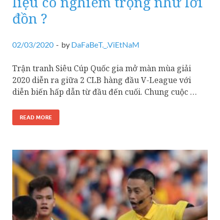
liệu có nghiêm trọng như lời
đồn ?
02/03/2020
-
by
DaFaBeT._.ViEtNaM
Trận tranh Siêu Cúp Quốc gia mở màn mùa giải
2020 diễn ra giữa 2 CLB hàng đầu V-League với
diễn biến hấp dẫn từ đầu đến cuối. Chung cuộc …
READ MORE