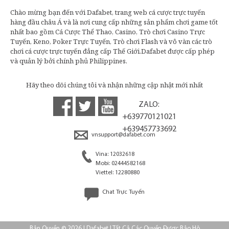
Chào mừng bạn đến với Dafabet, trang web cá cược trực tuyến
hàng đầu châu Á và là nơi cung cấp những sản phẩm chơi game tốt
nhất bao gồm Cá Cược Thể Thao, Casino, Trò chơi Casino Trực
Tuyến, Keno, Poker Trực Tuyến, Trò chơi Flash và vô vàn các trò
chơi cá cược trực tuyến đẳng cấp Thế Giới.Dafabet được cấp phép
và quản lý bởi chính phủ Philippines.
Hãy theo dõi chúng tôi và nhận những cập nhật mới nhất
ZALO:
+639770121021
+639457733692
vnsupport@dafabet.com
Vina: 12032618
Mobi: 02444582168
Viettel: 12280880
Chat Trực Tuyến
Bản Quyền © 2026 | Dafabet | Tất Cả Các Quyền Được Bảo Hộ