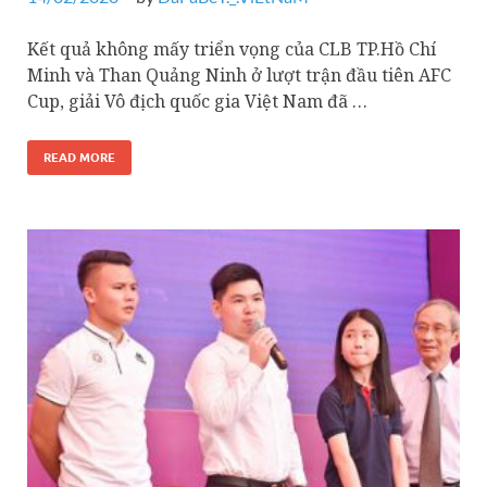
Kết quả không mấy triển vọng của CLB TP.Hồ Chí
Minh và Than Quảng Ninh ở lượt trận đầu tiên AFC
Cup, giải Vô địch quốc gia Việt Nam đã …
READ MORE