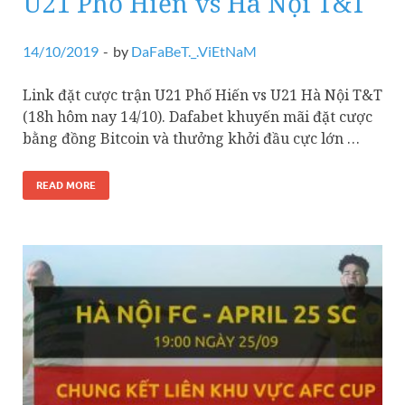
U21 Phố Hiến vs Hà Nội T&T
14/10/2019
-
by
DaFaBeT._.ViEtNaM
Link đặt cược trận U21 Phố Hiến vs U21 Hà Nội T&T
(18h hôm nay 14/10). Dafabet khuyến mãi đặt cược
bằng đồng Bitcoin và thưởng khởi đầu cực lớn …
READ MORE