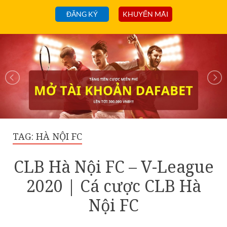
ĐĂNG KÝ
KHUYẾN MÃI
TAG:
HÀ NỘI FC
CLB Hà Nội FC – V-League
2020 | Cá cược CLB Hà
Nội FC