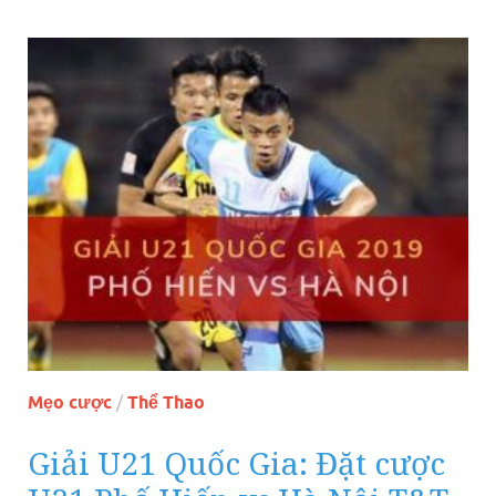
Mẹo cược
/
Thể Thao
Giải U21 Quốc Gia: Đặt cược