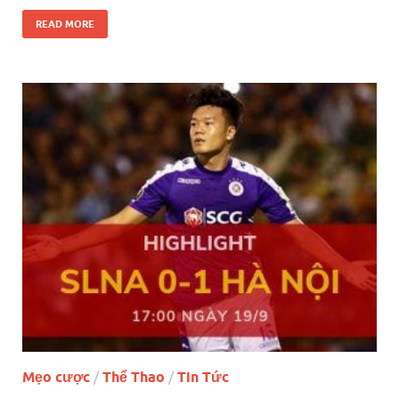
READ MORE
Mẹo cược
/
Thể Thao
/
Tin Tức