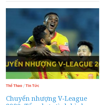
Thể Thao
/
Tin Tức
Chuyển nhượng V-League