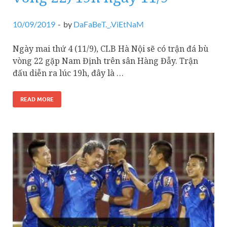
10/09/2019
-
by
DaFaBeT._.ViEtNaM
Ngày mai thứ 4 (11/9), CLB Hà Nội sẽ có trận đá bù
vòng 22 gặp Nam Định trên sân Hàng Đẫy. Trận
đấu diễn ra lúc 19h, đây là …
READ MORE