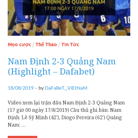
Mẹo cược
/
Thể Thao
/
Tin Tức
Nam Định 2-3 Quảng Nam
(Highlight – Dafabet)
18/08/2019
-
by
DaFaBeT._.ViEtNaM
Video xem lại trận đấu Nam Định 2-3 Quảng Nam
(17 giờ 00 ngày 17/8/2019) Cầu thủ ghi bàn: Nam
Định: Lê Sỹ Minh (42′), Diogo Pereira (62′) Quảng
Nam: …