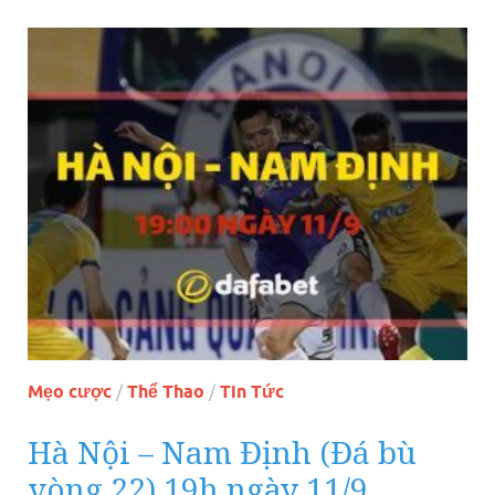
Mẹo cược
/
Thể Thao
/
Tin Tức
Hà Nội – Nam Định (Đá bù
vòng 22) 19h ngày 11/9