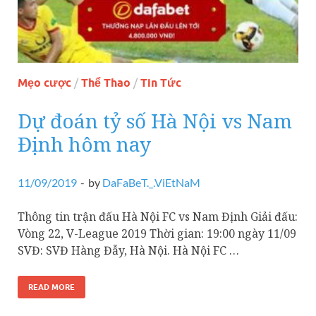
Mẹo cược
/
Thể Thao
/
Tin Tức
Dự đoán tỷ số Hà Nội vs Nam
Định hôm nay
11/09/2019
-
by
DaFaBeT._.ViEtNaM
Thông tin trận đấu Hà Nội FC vs Nam Định Giải đấu:
Vòng 22, V-League 2019 Thời gian: 19:00 ngày 11/09
SVĐ: SVĐ Hàng Đẫy, Hà Nội. Hà Nội FC …
READ MORE