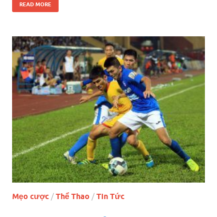
READ MORE
Mẹo cược
/
Thể Thao
/
Tin Tức