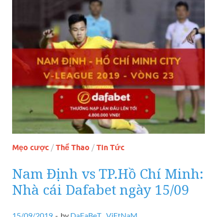
Mẹo cược
/
Thể Thao
/
Tin Tức
Nam Định vs TP.Hồ Chí Minh:
Nhà cái Dafabet ngày 15/09
15/09/2019
-
by
DaFaBeT._.ViEtNaM