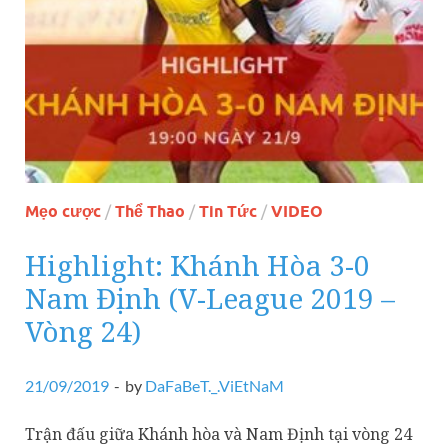
Mẹo cược
/
Thể Thao
/
Tin Tức
/
VIDEO
Highlight: Khánh Hòa 3-0
Nam Định (V-League 2019 –
Vòng 24)
21/09/2019
-
by
DaFaBeT._.ViEtNaM
Trận đấu giữa Khánh hòa và Nam Định tại vòng 24