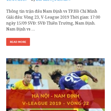
Thông tin trận đấu Nam Định vs TP.Hồ Chí Minh
Giải đấu: Vòng 23, V-League 2019 Thời gian: 17:00
ngày 15/09 SVĐ: SVĐ Thiên Trường, Nam Định.
Nam Định vs …
READ MORE