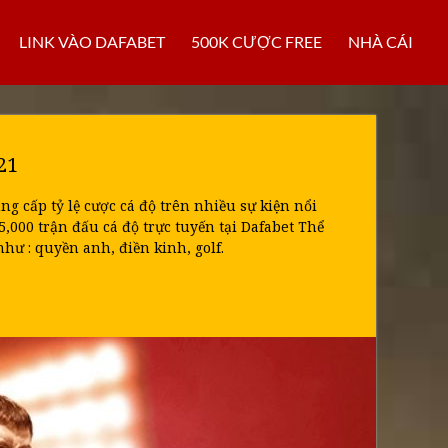
LINK VÀO DAFABET
500K CƯỢC FREE
NHÀ CÁI
21
ng cấp tỷ lệ cược cá độ trên nhiều sự kiện nổi
5,000 trận đấu cá độ trực tuyến tại Dafabet Thể
hư : quyền anh, điền kinh, golf.