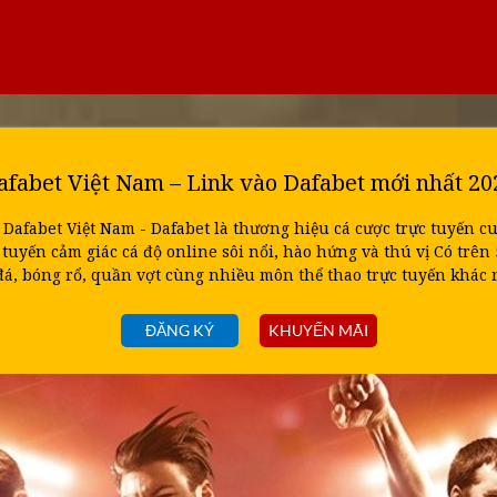
afabet Việt Nam – Link vào Dafabet mới nhất 20
Dafabet Việt Nam - Dafabet là thương hiệu cá cược trực tuyến cu
tuyến cảm giác cá độ online sôi nổi, hào hứng và thú vị Có trên 
á, bóng rổ, quần vợt cùng nhiều môn thể thao trực tuyến khác n
ĐĂNG KÝ
KHUYẾN MÃI