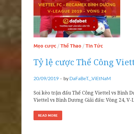
Mẹo cược
/
Thể Thao
/
Tin Tức
Tỷ lệ cược Thể Công Viet
20/09/2019
-
by
DaFaBeT._.ViEtNaM
Soi kèo trận đấu Thể Công Viettel vs Bình 
Viettel vs Bình Dương Giải đấu: Vòng 24, V
READ MORE