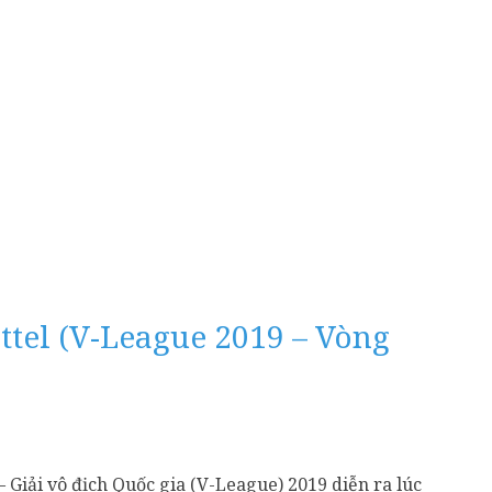
ettel (V-League 2019 – Vòng
– Giải vô địch Quốc gia (V-League) 2019 diễn ra lúc