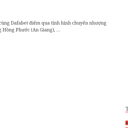
 cùng Dafabet điểm qua tình hình chuyển nhượng
g Hồng Phước (An Giang), …
A