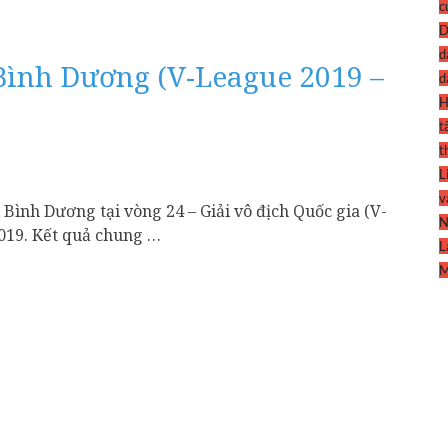
c
D
d
 Bình Dương (V-League 2019 –
d
H
t
t
L
v
Bình Dương tại vòng 24 – Giải vô địch Quốc gia (V-
N
2019. Kết quả chung …
L
M