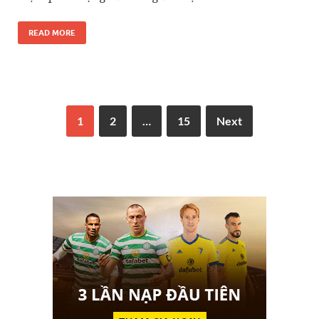
READ MORE
1
2
…
15
Next