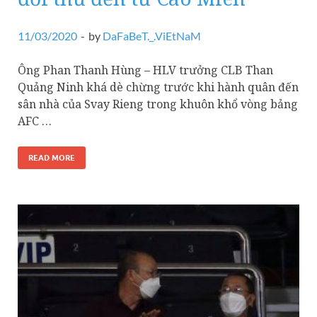
11/03/2020
-
by
DaFaBeT._.ViEtNaM
Ông Phan Thanh Hùng – HLV trưởng CLB Than
Quảng Ninh khá dè chừng trước khi hành quân đến
sân nhà của Svay Rieng trong khuôn khổ vòng bảng
AFC …
READ MORE