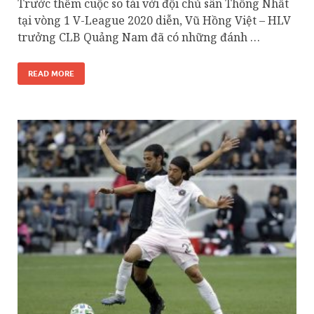
Trước thềm cuộc so tài với đội chủ sân Thống Nhất
tại vòng 1 V-League 2020 diễn, Vũ Hồng Việt – HLV
trưởng CLB Quảng Nam đã có những đánh …
READ MORE