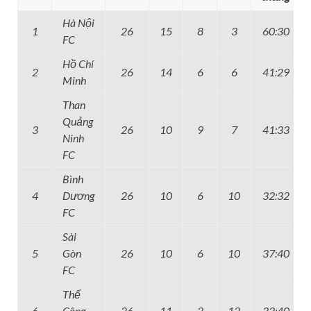
Hà Nội
1
26
15
8
3
60:30
FC
Hồ Chí
2
26
14
6
6
41:29
Minh
Than
Quảng
3
26
10
9
7
41:33
Ninh
FC
Bình
4
Dương
26
10
6
10
32:32
FC
Sài
5
Gòn
26
10
6
10
37:40
FC
Thể
6
Công
26
11
3
12
33:40