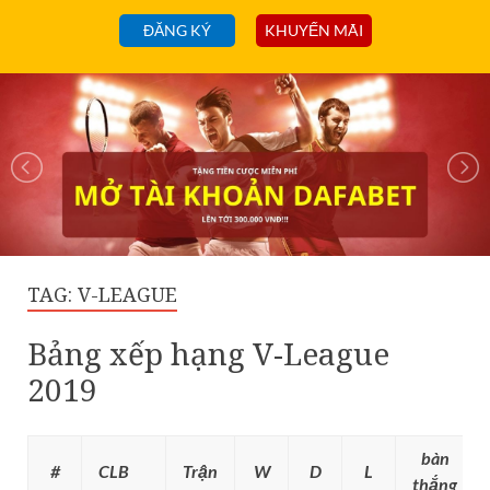
ĐĂNG KÝ
KHUYẾN MÃI
TAG:
V-LEAGUE
Bảng xếp hạng V-League
2019
bàn
#
CLB
Trận
W
D
L
thắng