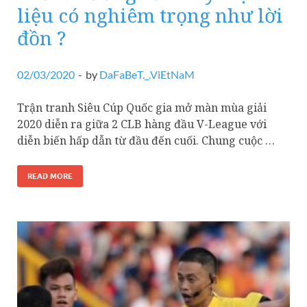
liệu có nghiêm trọng như lời
đồn ?
02/03/2020
-
by
DaFaBeT._.ViEtNaM
Trận tranh Siêu Cúp Quốc gia mở màn mùa giải
2020 diễn ra giữa 2 CLB hàng đầu V-League với
diễn biến hấp dẫn từ đầu đến cuối. Chung cuộc …
READ MORE