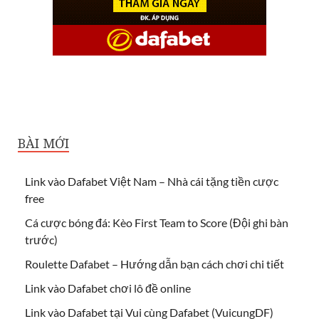
BÀI MỚI
Link vào Dafabet Việt Nam – Nhà cái tặng tiền cược
free
Cá cược bóng đá: Kèo First Team to Score (Đội ghi bàn
trước)
Roulette Dafabet – Hướng dẫn bạn cách chơi chi tiết
Link vào Dafabet chơi lô đề online
Link vào Dafabet tại Vui cùng Dafabet (VuicungDF)