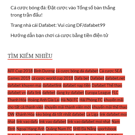
Cá cược bóng đá: Đặt cược vào Tổng số bàn thắng
trong trận đấu!
Trang nhà cái Dafabet: Vui cùng DF/dafabet99
Hướng dẫn bạn chơi cá cược bằng tiền điện tử
TÌM KIẾM NHIỀU
AFF Cup 2018
Bình Dương
cá cược bóng đá dafabet
Cá cược SEA
Games 2019
cá cược world cup 2018
Dafa bet
Dafabet
dafabet.net
dafabet khuyen mai
dafabetlink
dafabet nạp tiền
Dafabet Thể thao
dafabet vn
dafa link
dafebet
dang ky dafabet
Europa League
FLC
Thanh Hóa
Hoàng Anh Gia Lai
Hà Nội FC
Hải Phòng FC
khuyến mãi
cho tất cả thành viên
khuyến mãi thành viên mới
khuyến mãi thể thao
OW
Khánh Hòa
kèo bóng đá tốt nhất dafabet
La Liga
link dafabet moi
nhat
link vao dafa
link vao dafabet
link vao dafabet moi nhat
Nam
Định
Ngoại Hạng Anh
Quảng Nam FC
SHB Đà Nẵng
sportsbook