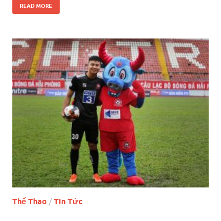
READ MORE
Thể Thao
/
Tin Tức