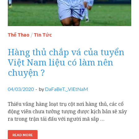
Thể Thao
/
Tin Tức
Hàng thủ chắp vá của tuyển
Việt Nam liệu có làm nên
chuyện ?
04/03/2020
-
by
DaFaBeT._.ViEtNaM
Thiếu vắng hàng loạt trụ cột nơi hàng thủ, các cổ
động viên chưa tưởng tượng được kịch bản sẽ xảy
ra trong trận tái đấu với người mã sắp …
READ MORE