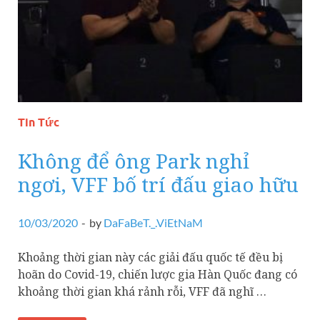
Tin Tức
Không để ông Park nghỉ
ngơi, VFF bố trí đấu giao hữu
10/03/2020
-
by
DaFaBeT._.ViEtNaM
Khoảng thời gian này các giải đấu quốc tế đều bị
hoãn do Covid-19, chiến lược gia Hàn Quốc đang có
khoảng thời gian khá rảnh rỗi, VFF đã nghĩ …