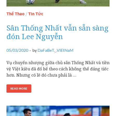
Thể Thao
/
Tin Tức
Sân Thống Nhất vẫn sẵn sàng
đón Lee Nguyễn
05/03/2020
-
by
DaFaBeT._.ViEtNaM
Vụ chuyển nhượng giữa chủ sân Thống Nhất và tiền
vệ Việt kiều đã đổ bể theo cách không thể đáng tiếc
hơn. Nhưng có lẽ đó chưa phải là …
READ MORE