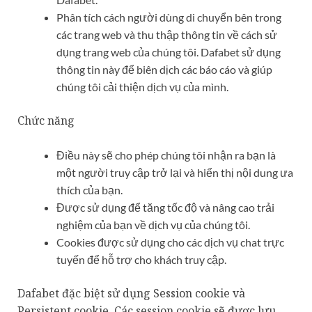
Phân tích cách người dùng di chuyển bên trong
các trang web và thu thập thông tin về cách sử
dụng trang web của chúng tôi. Dafabet sử dụng
thông tin này để biên dịch các báo cáo và giúp
chúng tôi cải thiện dịch vụ của mình.
Chức năng
Điều này sẽ cho phép chúng tôi nhận ra bạn là
một người truy cập trở lại và hiển thị nội dung ưa
thích của bạn.
Được sử dụng để tăng tốc độ và nâng cao trải
nghiệm của bạn về dịch vụ của chúng tôi.
Cookies được sử dụng cho các dịch vụ chat trực
tuyến để hỗ trợ cho khách truy cập.
Dafabet đặc biệt sử dụng Session cookie và
Persistent cookie. Các session cookie sẽ được lưu