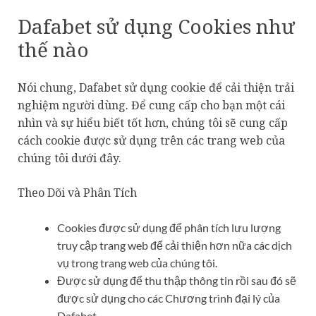
Dafabet sử dụng Cookies như
thế nào
Nói chung, Dafabet sử dụng cookie để cải thiện trải
nghiệm người dùng. Để cung cấp cho bạn một cái
nhìn và sự hiểu biết tốt hơn, chúng tôi sẽ cung cấp
cách cookie được sử dụng trên các trang web của
chúng tôi dưới đây.
Theo Dõi và Phân Tích
Cookies được sử dụng để phân tích lưu lượng
truy cập trang web để cải thiện hơn nữa các dịch
vụ trong trang web của chúng tôi.
Được sử dụng để thu thập thông tin rồi sau đó sẽ
được sử dụng cho các Chương trình đại lý của
Dafabet.