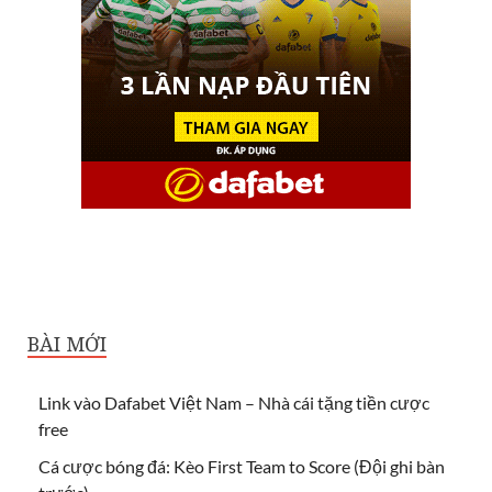
BÀI MỚI
Link vào Dafabet Việt Nam – Nhà cái tặng tiền cược
free
Cá cược bóng đá: Kèo First Team to Score (Đội ghi bàn