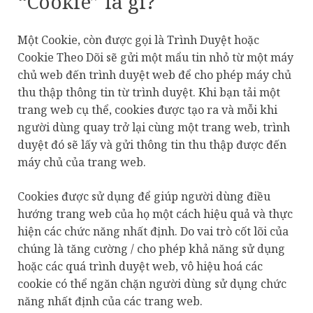
“Cookie” là gì?
Một Cookie, còn được gọi là Trình Duyệt hoặc
Cookie Theo Dõi sẽ gửi một mẩu tin nhỏ từ một máy
chủ web đến trình duyệt web để cho phép máy chủ
thu thập thông tin từ trình duyệt. Khi bạn tải một
trang web cụ thể, cookies được tạo ra và mỗi khi
người dùng quay trở lại cùng một trang web, trình
duyệt đó sẽ lấy và gửi thông tin thu thập được đến
máy chủ của trang web.
Cookies được sử dụng để giúp người dùng điều
hướng trang web của họ một cách hiệu quả và thực
hiện các chức năng nhất định. Do vai trò cốt lõi của
chúng là tăng cường / cho phép khả năng sử dụng
hoặc các quá trình duyệt web, vô hiệu hoá các
cookie có thể ngăn chặn người dùng sử dụng chức
năng nhất định của các trang web.