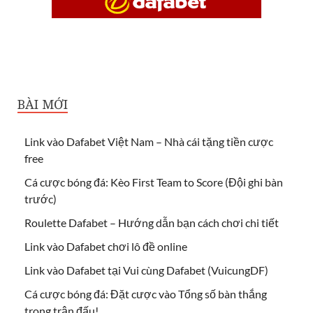
BÀI MỚI
Link vào Dafabet Việt Nam – Nhà cái tặng tiền cược
free
Cá cược bóng đá: Kèo First Team to Score (Đội ghi bàn
trước)
Roulette Dafabet – Hướng dẫn bạn cách chơi chi tiết
Link vào Dafabet chơi lô đề online
Link vào Dafabet tại Vui cùng Dafabet (VuicungDF)
Cá cược bóng đá: Đặt cược vào Tổng số bàn thắng
trong trận đấu!