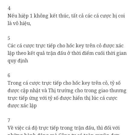
4
Nếu hiệp 1 không kết thúc, tất cả các cá cược bị coi
là vô hiệu,
5
Các cá cược trực tiếp cho hốc key trên cỏ được xác
lập theo kết quả trận đấu ở thời điểm cuối thời gian
quy định
6
Trong cá cược trực tiếp cho hốc key trên cỏ, tỷ số
được cập nhật và Thị trường cho trong giao thương
trực tiếp ứng với tỷ số được hiển thị lúc cá cược
được xác lập
7
Về việc cá độ trực tiếp trong trận đấu, thì đối với