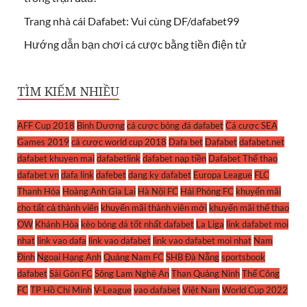
Trang nhà cái Dafabet: Vui cùng DF/dafabet99
Hướng dẫn bạn chơi cá cược bằng tiền điện tử
TÌM KIẾM NHIỀU
AFF Cup 2018
Bình Dương
cá cược bóng đá dafabet
Cá cược SEA
Games 2019
cá cược world cup 2018
Dafa bet
Dafabet
dafabet.net
dafabet khuyen mai
dafabetlink
dafabet nạp tiền
Dafabet Thể thao
dafabet vn
dafa link
dafebet
dang ky dafabet
Europa League
FLC
Thanh Hóa
Hoàng Anh Gia Lai
Hà Nội FC
Hải Phòng FC
khuyến mãi
cho tất cả thành viên
khuyến mãi thành viên mới
khuyến mãi thể thao
OW
Khánh Hòa
kèo bóng đá tốt nhất dafabet
La Liga
link dafabet moi
nhat
link vao dafa
link vao dafabet
link vao dafabet moi nhat
Nam
Định
Ngoại Hạng Anh
Quảng Nam FC
SHB Đà Nẵng
sportsbook
dafabet
Sài Gòn FC
Sông Lam Nghệ An
Than Quảng Ninh
Thể Công
FC
TP Hồ Chí Minh
V-League
vao dafabet
Việt Nam
World Cup 2022