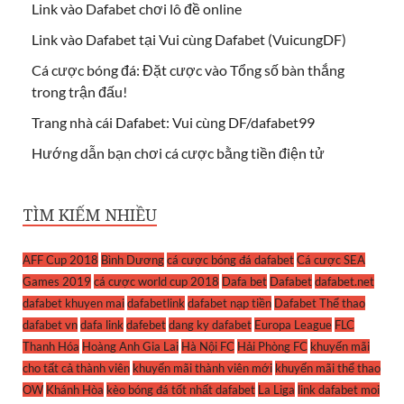
Link vào Dafabet chơi lô đề online
Link vào Dafabet tại Vui cùng Dafabet (VuicungDF)
Cá cược bóng đá: Đặt cược vào Tổng số bàn thắng
trong trận đấu!
Trang nhà cái Dafabet: Vui cùng DF/dafabet99
Hướng dẫn bạn chơi cá cược bằng tiền điện tử
TÌM KIẾM NHIỀU
AFF Cup 2018
Bình Dương
cá cược bóng đá dafabet
Cá cược SEA
Games 2019
cá cược world cup 2018
Dafa bet
Dafabet
dafabet.net
dafabet khuyen mai
dafabetlink
dafabet nạp tiền
Dafabet Thể thao
dafabet vn
dafa link
dafebet
dang ky dafabet
Europa League
FLC
Thanh Hóa
Hoàng Anh Gia Lai
Hà Nội FC
Hải Phòng FC
khuyến mãi
cho tất cả thành viên
khuyến mãi thành viên mới
khuyến mãi thể thao
OW
Khánh Hòa
kèo bóng đá tốt nhất dafabet
La Liga
link dafabet moi