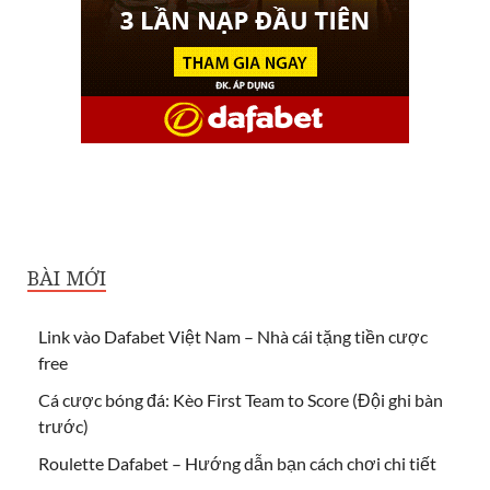
BÀI MỚI
Link vào Dafabet Việt Nam – Nhà cái tặng tiền cược
free
Cá cược bóng đá: Kèo First Team to Score (Đội ghi bàn
trước)
Roulette Dafabet – Hướng dẫn bạn cách chơi chi tiết