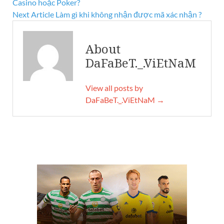
Casino hoặc Poker?
Next Article
Làm gì khi không nhận được mã xác nhận ?
About
DaFaBeT._.ViEtNaM
View all posts by
DaFaBeT._.ViEtNaM →