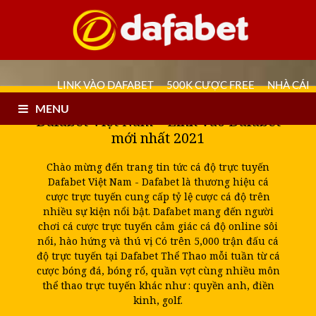
LINK VÀO DAFABET
500K CƯỢC FREE
NHÀ CÁI
MENU
Dafabet Việt Nam – Link vào Dafabet
mới nhất 2021
Chào mừng đến trang tin tức cá độ trực tuyến
Dafabet Việt Nam - Dafabet là thương hiệu cá
cược trực tuyến cung cấp tỷ lệ cược cá độ trên
nhiều sự kiện nổi bật. Dafabet mang đến người
chơi cá cược trực tuyến cảm giác cá độ online sôi
nổi, hào hứng và thú vị Có trên 5,000 trận đấu cá
độ trực tuyến tại Dafabet Thể Thao mỗi tuần từ cá
cược bóng đá, bóng rổ, quần vợt cùng nhiều môn
thể thao trực tuyến khác như : quyền anh, điền
kinh, golf.