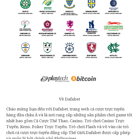
Về Dafabet
Chào mừng bạn đến với Dafabet, trang web cá cược trực tuyến
hàng đầu châu Á và là nơi cung cấp những sản phẩm chơi game tốt
nhất bao gồm Cá Cược Thể Thao, Casino, Trò chơi Casino Trực
Tuyến, Keno, Poker Trực Tuyến, Trò chơi Flash và vô vàn các trò
chơi cá cược trực tuyến đẳng cấp Thế Giới.Dafabet được cấp phép
và quản lý bởi chính phủ Philippines.