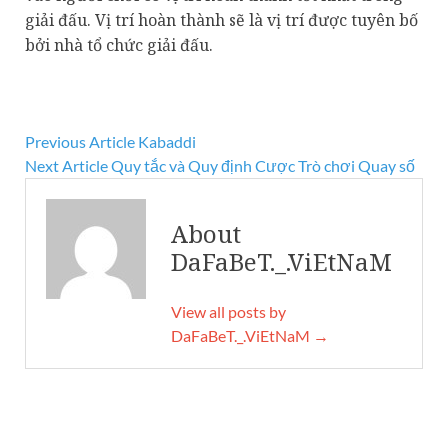
giải đấu. Vị trí hoàn thành sẽ là vị trí được tuyên bố
bởi nhà tổ chức giải đấu.
Previous Article
Kabaddi
Next Article
Quy tắc và Quy định Cược Trò chơi Quay số
About
DaFaBeT._.ViEtNaM
View all posts by
DaFaBeT._.ViEtNaM →