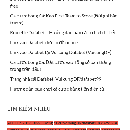
free
Cá cược bóng đá: Kèo First Team to Score (Đội ghi bàn
trước)
Roulette Dafabet – Hướng dẫn bạn cách chơi chi tiết
Link vào Dafabet chơi lô đề online
Link vào Dafabet tại Vui cùng Dafabet (VuicungDF)
Cá cược bóng đá: Đặt cược vào Tổng số bàn thắng
trong trận đấu!
Trang nhà cái Dafabet: Vui cùng DF/dafabet99
Hướng dẫn bạn chơi cá cược bằng tiền điện tử
TÌM KIẾM NHIỀU
AFF Cup 2018
Bình Dương
cá cược bóng đá dafabet
Cá cược SEA