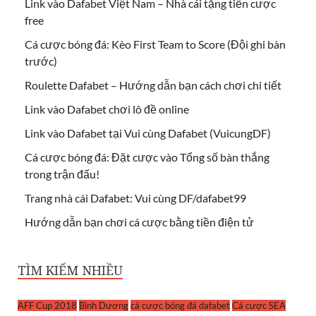
Link vào Dafabet Việt Nam – Nhà cái tặng tiền cược
free
Cá cược bóng đá: Kèo First Team to Score (Đội ghi bàn
trước)
Roulette Dafabet – Hướng dẫn bạn cách chơi chi tiết
Link vào Dafabet chơi lô đề online
Link vào Dafabet tại Vui cùng Dafabet (VuicungDF)
Cá cược bóng đá: Đặt cược vào Tổng số bàn thắng
trong trận đấu!
Trang nhà cái Dafabet: Vui cùng DF/dafabet99
Hướng dẫn bạn chơi cá cược bằng tiền điện tử
TÌM KIẾM NHIỀU
AFF Cup 2018
Bình Dương
cá cược bóng đá dafabet
Cá cược SEA