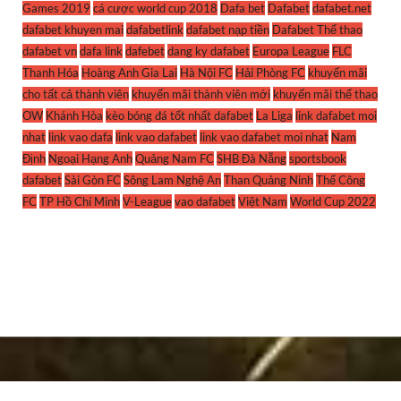
Games 2019
cá cược world cup 2018
Dafa bet
Dafabet
dafabet.net
dafabet khuyen mai
dafabetlink
dafabet nạp tiền
Dafabet Thể thao
dafabet vn
dafa link
dafebet
dang ky dafabet
Europa League
FLC
Thanh Hóa
Hoàng Anh Gia Lai
Hà Nội FC
Hải Phòng FC
khuyến mãi
cho tất cả thành viên
khuyến mãi thành viên mới
khuyến mãi thể thao
OW
Khánh Hòa
kèo bóng đá tốt nhất dafabet
La Liga
link dafabet moi
nhat
link vao dafa
link vao dafabet
link vao dafabet moi nhat
Nam
Định
Ngoại Hạng Anh
Quảng Nam FC
SHB Đà Nẵng
sportsbook
dafabet
Sài Gòn FC
Sông Lam Nghệ An
Than Quảng Ninh
Thể Công
FC
TP Hồ Chí Minh
V-League
vao dafabet
Việt Nam
World Cup 2022