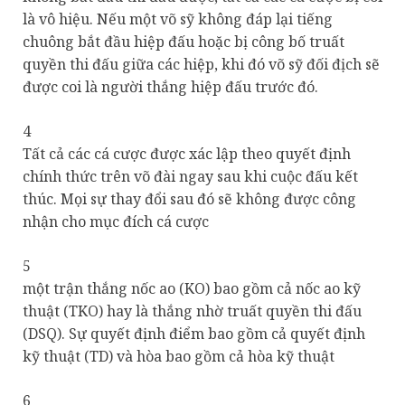
là vô hiệu. Nếu một võ sỹ không đáp lại tiếng
chuông bắt đầu hiệp đấu hoặc bị công bố truất
quyền thi đấu giữa các hiệp, khi đó võ sỹ đối địch sẽ
được coi là người thắng hiệp đấu trước đó.
4
Tất cả các cá cược được xác lập theo quyết định
chính thức trên võ đài ngay sau khi cuộc đấu kết
thúc. Mọi sự thay đổi sau đó sẽ không được công
nhận cho mục đích cá cược
5
một trận thắng nốc ao (KO) bao gồm cả nốc ao kỹ
thuật (TKO) hay là thắng nhờ truất quyền thi đấu
(DSQ). Sự quyết định điểm bao gồm cả quyết định
kỹ thuật (TD) và hòa bao gồm cả hòa kỹ thuật
6