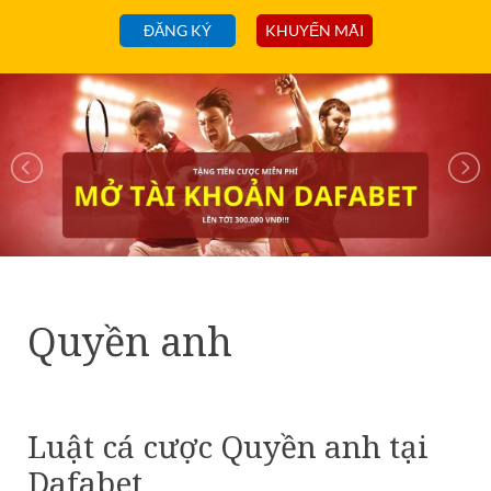
ĐĂNG KÝ
KHUYẾN MÃI
Quyền anh
Luật cá cược Quyền anh tại
Dafabet