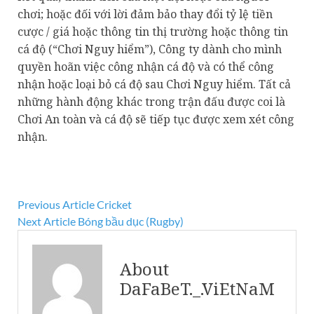
chơi; hoặc đối với lời đảm bảo thay đổi tỷ lệ tiền
cược / giá hoặc thông tin thị trường hoặc thông tin
cá độ (“Chơi Nguy hiểm”), Công ty dành cho mình
quyền hoãn việc công nhận cá độ và có thể công
nhận hoặc loại bỏ cá độ sau Chơi Nguy hiểm. Tất cả
những hành động khác trong trận đấu được coi là
Chơi An toàn và cá độ sẽ tiếp tục được xem xét công
nhận.
Previous Article
Cricket
Next Article
Bóng bầu dục (Rugby)
About
DaFaBeT._.ViEtNaM