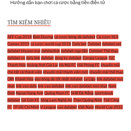
Hướng dẫn bạn chơi cá cược bằng tiền điện tử
TÌM KIẾM NHIỀU
AFF Cup 2018
Bình Dương
cá cược bóng đá dafabet
Cá cược SEA
Games 2019
cá cược world cup 2018
Dafa bet
Dafabet
dafabet.net
dafabet khuyen mai
dafabetlink
dafabet nạp tiền
Dafabet Thể thao
dafabet vn
dafa link
dafebet
dang ky dafabet
Europa League
FLC
Thanh Hóa
Hoàng Anh Gia Lai
Hà Nội FC
Hải Phòng FC
khuyến mãi
cho tất cả thành viên
khuyến mãi thành viên mới
khuyến mãi thể thao
OW
Khánh Hòa
kèo bóng đá tốt nhất dafabet
La Liga
link dafabet moi
nhat
link vao dafa
link vao dafabet
link vao dafabet moi nhat
Nam
Định
Ngoại Hạng Anh
Quảng Nam FC
SHB Đà Nẵng
sportsbook
dafabet
Sài Gòn FC
Sông Lam Nghệ An
Than Quảng Ninh
Thể Công
FC
TP Hồ Chí Minh
V-League
vao dafabet
Việt Nam
World Cup 2022