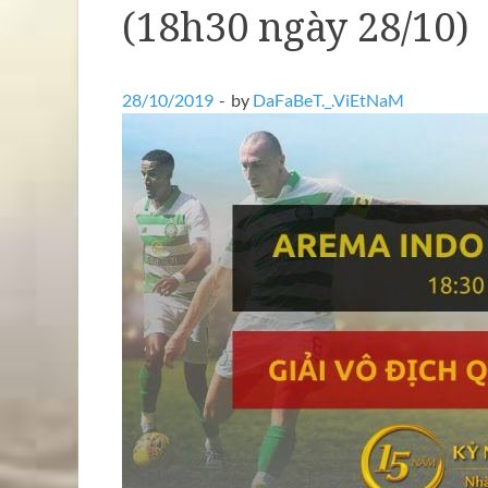
(18h30 ngày 28/10)
28/10/2019
-
by
DaFaBeT._.ViEtNaM