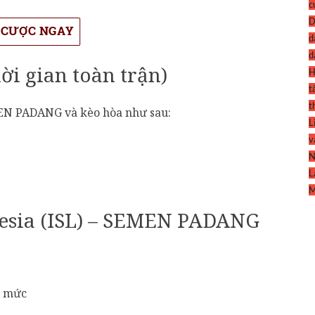
c
D
d
d
ời gian toàn trận)
H
t
t
MEN PADANG và kèo hòa như sau:
L
v
N
L
M
esia (ISL) – SEMEN PADANG
ở mức