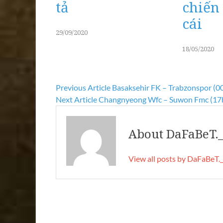
tả
chiến
cái
29/09/2020
18/05/2020
Previous Article
Basaksehir FK – Trabzonspor (0
Next Article
Changnyeong Wfc – Suwon Fmc (17
About DaFaBeT.
View all posts by DaFaBeT