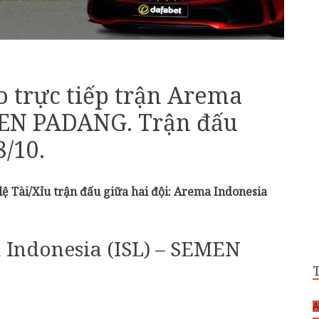
o trực tiếp trận Arema
MEN PADANG. Trận đấu
8/10.
lệ Tài/Xỉu trận đấu giữa hai đội: Arema Indonesia
a Indonesia (ISL) – SEMEN
A