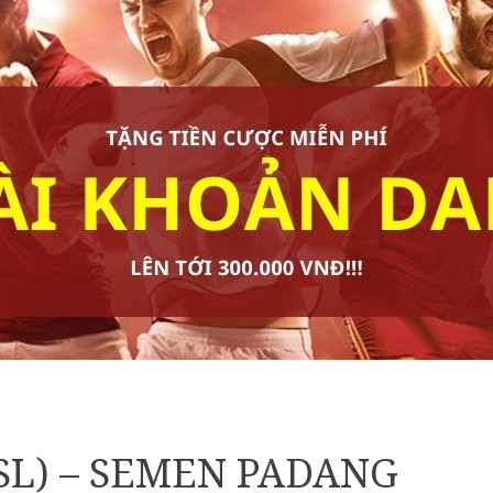
ISL) – SEMEN PADANG