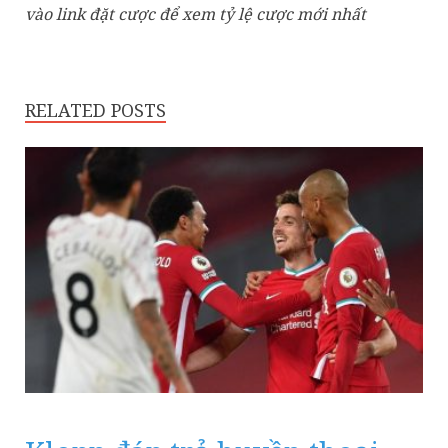
vào link đặt cược để xem tỷ lệ cược mới nhất
RELATED POSTS