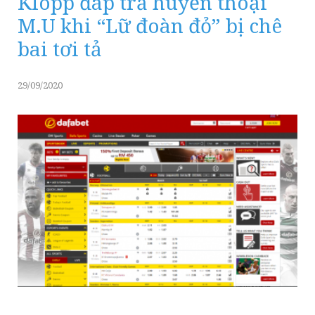
Klopp đáp trả huyền thoại
M.U khi “Lữ đoàn đỏ” bị chê
bai tơi tả
29/09/2020