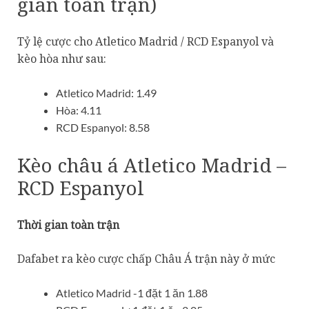
gian toàn trận)
Tỷ lệ cược cho Atletico Madrid / RCD Espanyol và
kèo hòa như sau:
Atletico Madrid: 1.49
Hòa: 4.11
RCD Espanyol: 8.58
Kèo châu á Atletico Madrid –
RCD Espanyol
Thời gian toàn trận
Dafabet ra kèo cược chấp Châu Á trận này ở mức
Atletico Madrid -1 đặt 1 ăn 1.88