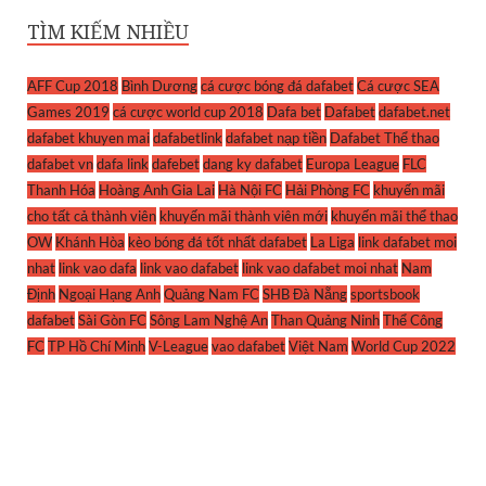
TÌM KIẾM NHIỀU
AFF Cup 2018
Bình Dương
cá cược bóng đá dafabet
Cá cược SEA
Games 2019
cá cược world cup 2018
Dafa bet
Dafabet
dafabet.net
dafabet khuyen mai
dafabetlink
dafabet nạp tiền
Dafabet Thể thao
dafabet vn
dafa link
dafebet
dang ky dafabet
Europa League
FLC
Thanh Hóa
Hoàng Anh Gia Lai
Hà Nội FC
Hải Phòng FC
khuyến mãi
cho tất cả thành viên
khuyến mãi thành viên mới
khuyến mãi thể thao
OW
Khánh Hòa
kèo bóng đá tốt nhất dafabet
La Liga
link dafabet moi
nhat
link vao dafa
link vao dafabet
link vao dafabet moi nhat
Nam
Định
Ngoại Hạng Anh
Quảng Nam FC
SHB Đà Nẵng
sportsbook
dafabet
Sài Gòn FC
Sông Lam Nghệ An
Than Quảng Ninh
Thể Công
FC
TP Hồ Chí Minh
V-League
vao dafabet
Việt Nam
World Cup 2022