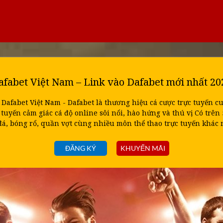
afabet Việt Nam – Link vào Dafabet mới nhất 20
Dafabet Việt Nam - Dafabet là thương hiệu cá cược trực tuyến cu
tuyến cảm giác cá độ online sôi nổi, hào hứng và thú vị Có trên 
á, bóng rổ, quần vợt cùng nhiều môn thể thao trực tuyến khác n
ĐĂNG KÝ
KHUYẾN MÃI