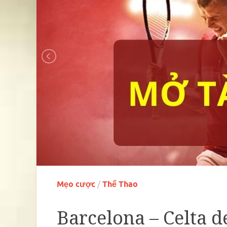
Mẹo cược
/
Thể Thao
Barcelona – Celta d