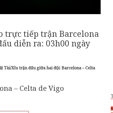
o trực tiếp trận Barcelona
 đấu diễn ra: 03h00 ngày
ệ Tài/Xỉu trận đấu giữa hai đội: Barcelona – Celta
ona – Celta de Vigo
A