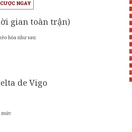
c
D
d
ời gian toàn trận)
d
H
 kèo hòa như sau:
t
t
L
v
N
L
elta de Vigo
M
ở mức