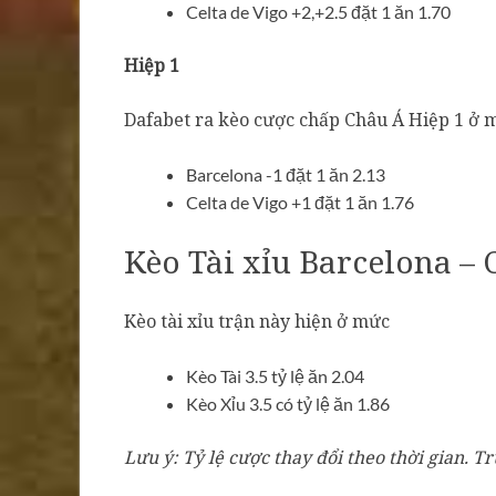
Celta de Vigo +2,+2.5 đặt 1 ăn 1.70
Hiệp 1
Dafabet ra kèo cược chấp Châu Á Hiệp 1 ở 
Barcelona -1 đặt 1 ăn 2.13
Celta de Vigo +1 đặt 1 ăn 1.76
Kèo Tài xỉu Barcelona – 
Kèo tài xỉu trận này hiện ở mức
Kèo Tài 3.5 tỷ lệ ăn 2.04
Kèo Xỉu 3.5 có tỷ lệ ăn 1.86
Lưu ý: Tỷ lệ cược thay đổi theo thời gian. T