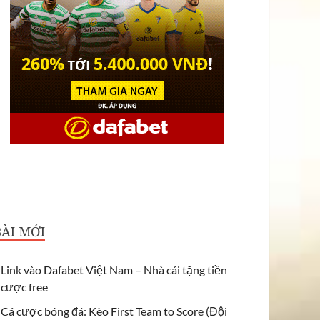
BÀI MỚI
Link vào Dafabet Việt Nam – Nhà cái tặng tiền
cược free
Cá cược bóng đá: Kèo First Team to Score (Đội