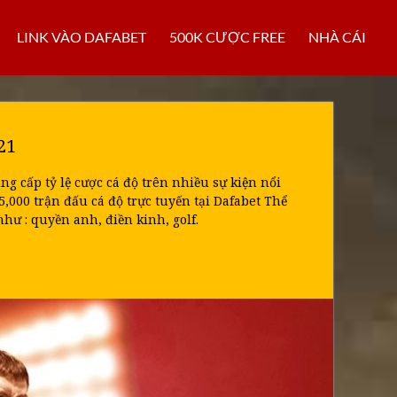
LINK VÀO DAFABET
500K CƯỢC FREE
NHÀ CÁI
21
ng cấp tỷ lệ cược cá độ trên nhiều sự kiện nổi
5,000 trận đấu cá độ trực tuyến tại Dafabet Thể
hư : quyền anh, điền kinh, golf.