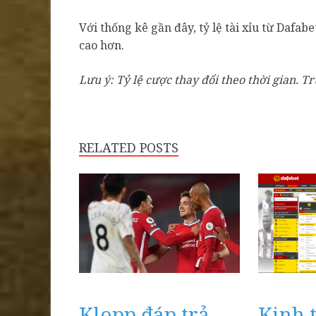
Với thống kê gần đây, tỷ lệ tài xỉu từ Dafab
cao hơn.
Lưu ý: Tỷ lệ cược thay đổi theo thời gian. T
RELATED POSTS
Klopp đáp trả
Kinh 