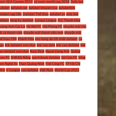
ược SEA Games 2019
cá cược world cup 2018
Dafa bet
afabet
dafabet.net
dafabet khuyen mai
dafabetlink
afabet nạp tiền
Dafabet Thể thao
dafabet vn
dafa link
afebet
dang ky dafabet
Europa League
FLC Thanh Hóa
oàng Anh Gia Lai
Hà Nội FC
Hải Phòng FC
khuyến mãi cho
ất cả thành viên
khuyến mãi thành viên mới
khuyến mãi
hể thao OW
Khánh Hòa
kèo bóng đá tốt nhất dafabet
La
iga
link dafabet moi nhat
link vao dafa
link vao dafabet
link
ao dafabet moi nhat
Nam Định
Ngoại Hạng Anh
Quảng
am FC
SHB Đà Nẵng
sportsbook dafabet
Sài Gòn FC
Sông
am Nghệ An
Than Quảng Ninh
Thể Công FC
TP Hồ Chí
inh
V-League
vao dafabet
Việt Nam
World Cup 2022