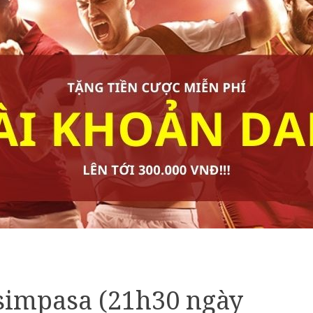
simpasa (21h30 ngày