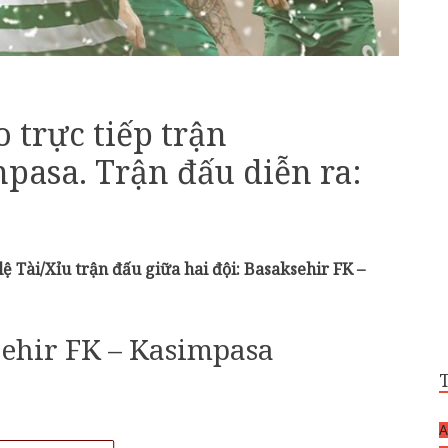
 trực tiếp trận
pasa. Trận đấu diễn ra:
ệ Tài/Xỉu trận đấu giữa hai đội: Basaksehir FK –
sehir FK – Kasimpasa
A