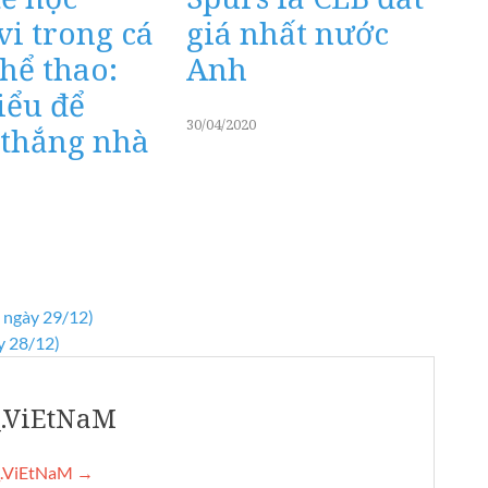
vi trong cá
giá nhất nước
hể thao:
Anh
iểu để
30/04/2020
 thắng nhà
 ngày 29/12)
y 28/12)
_.ViEtNaM
._.ViEtNaM →