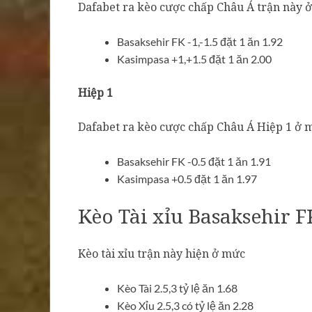
Dafabet ra kèo cược chấp Châu Á trận này 
Basaksehir FK -1,-1.5 đặt 1 ăn 1.92
Kasimpasa +1,+1.5 đặt 1 ăn 2.00
Hiệp 1
Dafabet ra kèo cược chấp Châu Á Hiệp 1 ở 
Basaksehir FK -0.5 đặt 1 ăn 1.91
Kasimpasa +0.5 đặt 1 ăn 1.97
Kèo Tài xỉu Basaksehir 
Kèo tài xỉu trận này hiện ở mức
Kèo Tài 2.5,3 tỷ lệ ăn 1.68
Kèo Xỉu 2.5,3 có tỷ lệ ăn 2.28