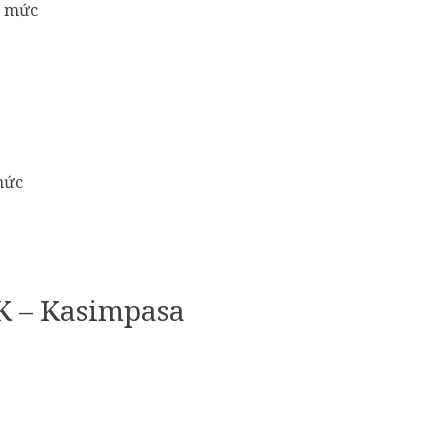
ở mức
mức
FK – Kasimpasa