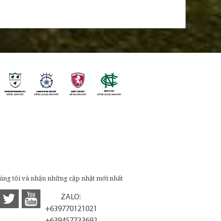
úng tôi và nhận những cập nhật mới nhất
ZALO:
+639770121021
+639457733692