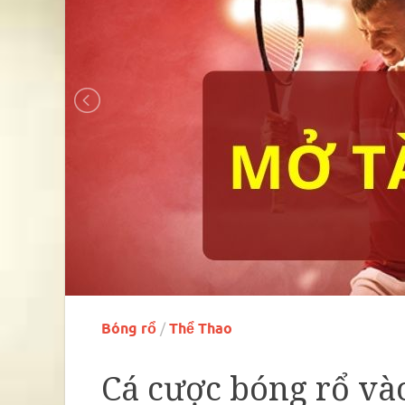
Bóng rổ
/
Thể Thao
Cá cược bóng rổ vào