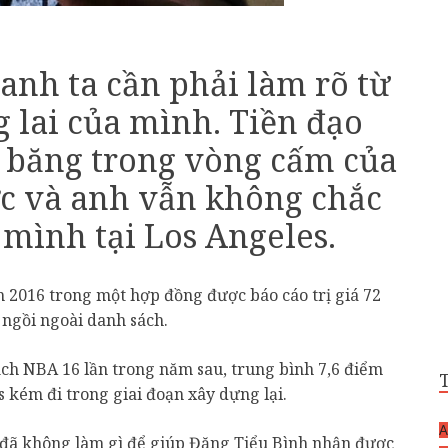
anh ta cần phải làm rõ từ
 lai của mình. Tiền đạo
 băng trong vòng cấm của
ớc và anh vẫn không chắc
 mình tại Los Angeles.
 2016 trong một hợp đồng được báo cáo trị giá 72
ã ngồi ngoài danh sách.
địch NBA 16 lần trong năm sau, trung bình 7,6 điểm
 kém đi trong giai đoạn xây dựng lại.
A
 đã không làm gì để giúp Đặng Tiểu Bình nhận được