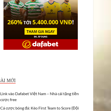
BÀI MỚI
Link vào Dafabet Việt Nam – Nhà cái tặng tiền
cược free
Cá cược bóng đá: Kèo First Team to Score (Đội