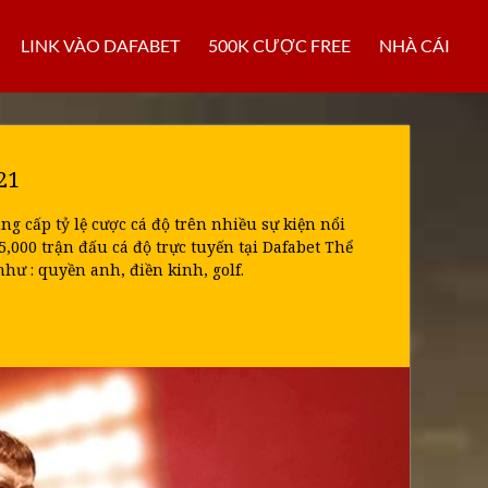
LINK VÀO DAFABET
500K CƯỢC FREE
NHÀ CÁI
21
ng cấp tỷ lệ cược cá độ trên nhiều sự kiện nổi
5,000 trận đấu cá độ trực tuyến tại Dafabet Thể
hư : quyền anh, điền kinh, golf.