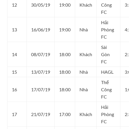
12
30/05/19
19:00
Khách
Công
3:
FC
Hải
13
16/06/19
19:00
Nhà
Phòng
4:
FC
Sài
14
08/07/19
18:00
Khách
Gòn
2:
FC
15
13/07/19
18:00
Nhà
HAGL
3:
Thể
16
17/07/19
18:00
Nhà
Công
1:
FC
Hải
17
21/07/19
17:00
Khách
Phòng
2:
FC