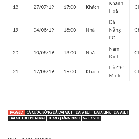
Khánh
18
27/07/19
17:00
Khách
C
Hoà
Đà
19
04/08/19
18:00
Nhà
Nẵng
C
FC
Nam
20
10/08/19
18:00
Nhà
C
Định
Hồ Chí
21
17/08/19
19:00
Khách
C
Minh
TAGGED
CÁ CƯỢC BÓNG ĐÁ DAFABET
DAFA BET
DAFA LINK
DAFABET
DAFABET KHUYEN MAI
THAN QUẢNG NINH
V-LEAGUE