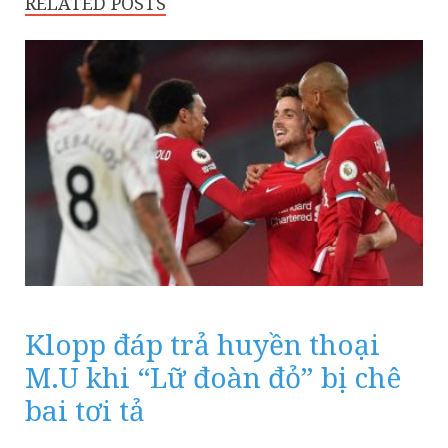
RELATED POSTS
Klopp đáp trả huyền thoại
M.U khi “Lữ đoàn đỏ” bị chê
bai tơi tả