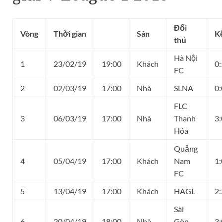
Đối
Vòng
Thời gian
Sân
K
thủ
Hà Nội
1
23/02/19
19:00
Khách
0:
FC
2
02/03/19
17:00
Nhà
SLNA
0:
FLC
3
06/03/19
17:00
Nhà
Thanh
3:
Hóa
Quảng
4
05/04/19
17:00
Khách
Nam
1:
FC
5
13/04/19
17:00
Khách
HAGL
2:
Sài
6
20/04/19
18:00
Nhà
Gòn
3: