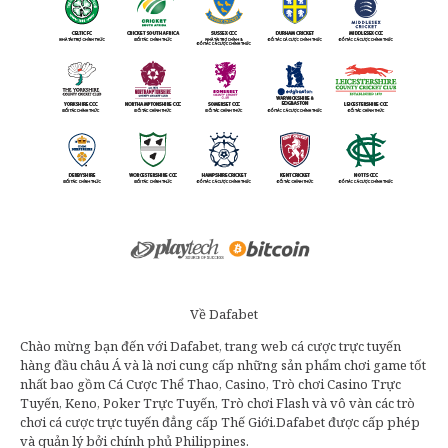
Về Dafabet
Chào mừng bạn đến với Dafabet, trang web cá cược trực tuyến
hàng đầu châu Á và là nơi cung cấp những sản phẩm chơi game tốt
nhất bao gồm Cá Cược Thể Thao, Casino, Trò chơi Casino Trực
Tuyến, Keno, Poker Trực Tuyến, Trò chơi Flash và vô vàn các trò
chơi cá cược trực tuyến đẳng cấp Thế Giới.Dafabet được cấp phép
và quản lý bởi chính phủ Philippines.