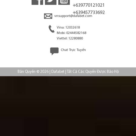
+639770121021
+639457733692
vnsupport@dafabet.com
Vina: 12032618
Mobi: 02444582168
Viettel: 12280880
Chat Trực Tuyến
Bản Quyền © 2026 | Dafabet | Tất Cả Các Quyền Được Bảo Hộ