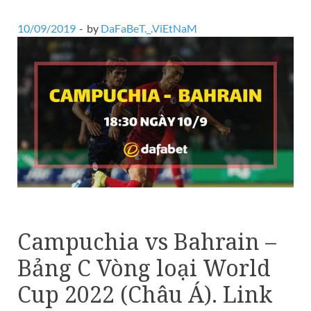
10/09/2019
-
by
DaFaBeT._.ViEtNaM
Campuchia vs Bahrain –
Bảng C Vòng loại World
Cup 2022 (Châu Á). Link