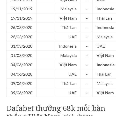
19/11/2019
Malaysia
–
Indonesia
19/11/2019
Việt Nam
–
Thái Lan
26/03/2020
Thái Lan
–
Indonesia
26/03/2020
UAE
–
Malaysia
31/03/2020
Indonesia
–
UAE
31/03/2020
Malaysia
–
Việt Nam
04/06/2020
Việt Nam
–
Indonesia
04/06/2020
UAE
–
Thái Lan
09/06/2020
Thái Lan
–
Malaysia
09/06/2020
UAE
–
Việt Nam
Dafabet thưởng 68k mỗi bàn