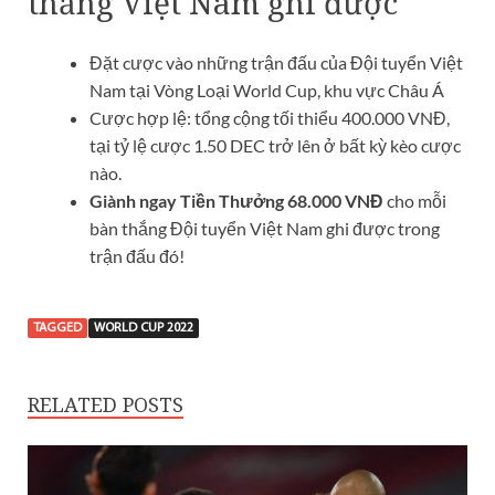
thắng Việt Nam ghi được
Đặt cược vào những trận đấu của Đội tuyển Việt
Nam tại Vòng Loại World Cup, khu vực Châu Á
Cược hợp lệ: tổng cộng tối thiểu 400.000 VNĐ,
tại tỷ lệ cược 1.50 DEC trở lên ở bất kỳ kèo cược
nào.
Giành ngay Tiền Thưởng 68.000 VNĐ
cho mỗi
bàn thắng Đội tuyển Việt Nam ghi được trong
trận đấu đó!
TAGGED
WORLD CUP 2022
RELATED POSTS