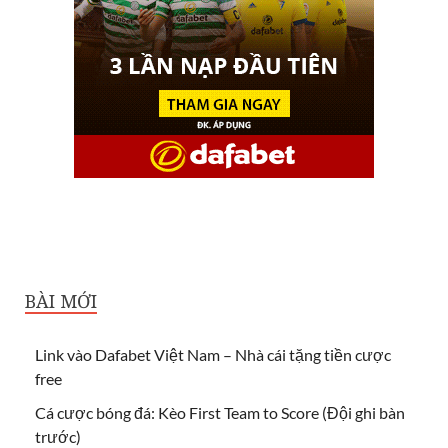
BÀI MỚI
Link vào Dafabet Việt Nam – Nhà cái tặng tiền cược
free
Cá cược bóng đá: Kèo First Team to Score (Đội ghi bàn
trước)