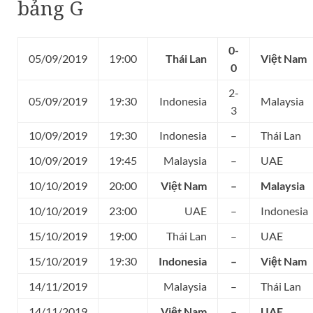
bảng G
0-
05/09/2019
19:00
Thái Lan
Việt Nam
0
2-
05/09/2019
19:30
Indonesia
Malaysia
3
10/09/2019
19:30
Indonesia
–
Thái Lan
10/09/2019
19:45
Malaysia
–
UAE
10/10/2019
20:00
Việt Nam
–
Malaysia
10/10/2019
23:00
UAE
–
Indonesia
15/10/2019
19:00
Thái Lan
–
UAE
15/10/2019
19:30
Indonesia
–
Việt Nam
14/11/2019
Malaysia
–
Thái Lan
14/11/2019
Việt Nam
–
UAE