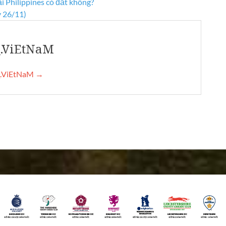
 Philippines có đắt không?
y 26/11)
_.ViEtNaM
._.ViEtNaM →