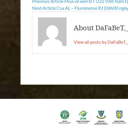
Previous Article
Mua vé xem ĐT U22 Việt Nam tại
Next Article
Csa AL – Fluminense RJ (06h00 ngà
About DaFaBeT.
View all posts by DaFaBeT