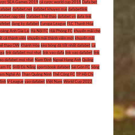
ược SEA Games 2019
cá cược world cup 2018
Dafa bet
afabet
dafabet.net
dafabet khuyen mai
dafabetlink
afabet nạp tiền
Dafabet Thể thao
dafabet vn
dafa link
afebet
dang ky dafabet
Europa League
FLC Thanh Hóa
oàng Anh Gia Lai
Hà Nội FC
Hải Phòng FC
khuyến mãi cho
ất cả thành viên
khuyến mãi thành viên mới
khuyến mãi
hể thao OW
Khánh Hòa
kèo bóng đá tốt nhất dafabet
La
iga
link dafabet moi nhat
link vao dafa
link vao dafabet
link
ao dafabet moi nhat
Nam Định
Ngoại Hạng Anh
Quảng
am FC
SHB Đà Nẵng
sportsbook dafabet
Sài Gòn FC
Sông
am Nghệ An
Than Quảng Ninh
Thể Công FC
TP Hồ Chí
inh
V-League
vao dafabet
Việt Nam
World Cup 2022