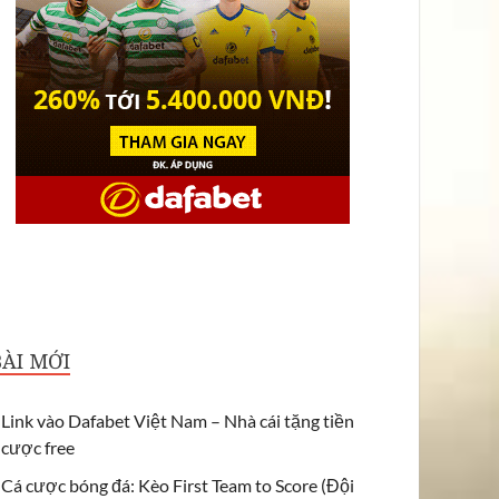
BÀI MỚI
Link vào Dafabet Việt Nam – Nhà cái tặng tiền
cược free
Cá cược bóng đá: Kèo First Team to Score (Đội