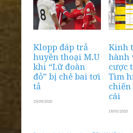
Klopp đáp trả
Kinh 
huyền thoại M.U
hành 
khi “Lữ đoàn
cược t
đỏ” bị chê bai tơi
Tìm h
tả
chiến
cái
29/09/2020
18/05/2020