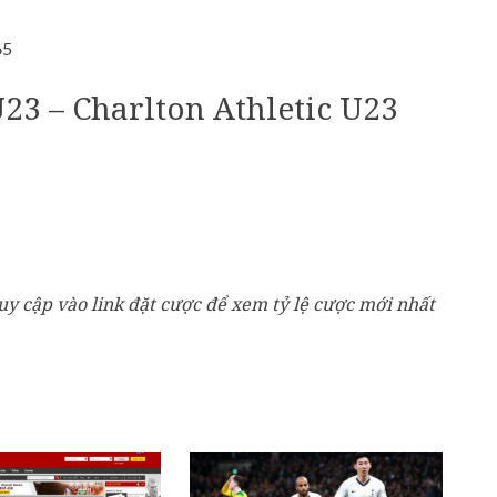
65
U23 – Charlton Athletic U23
ruy cập vào link đặt cược để xem tỷ lệ cược mới nhất