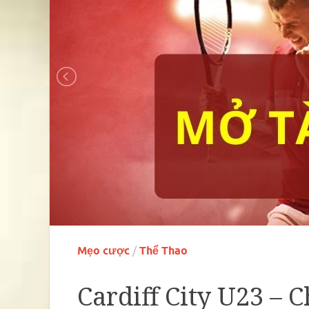
Mẹo cược
/
Thể Thao
Cardiff City U23 – 