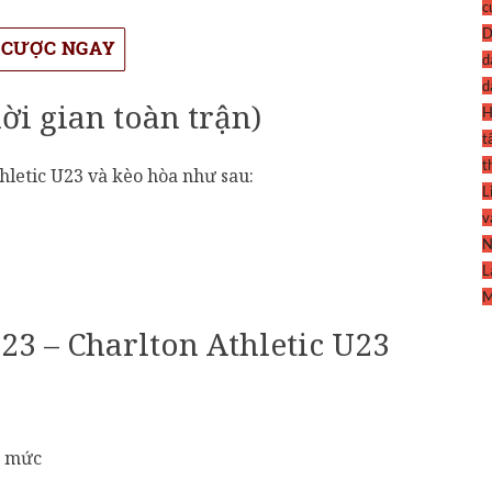
c
D
d
d
ời gian toàn trận)
H
t
t
thletic U23 và kèo hòa như sau:
L
v
N
L
M
U23 – Charlton Athletic U23
ở mức