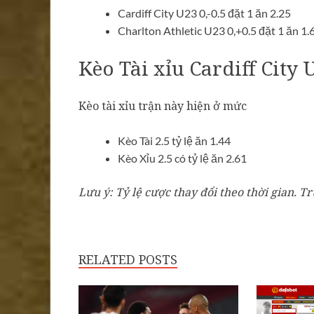
Cardiff City U23 0,-0.5 đặt 1 ăn 2.25
Charlton Athletic U23 0,+0.5 đặt 1 ăn 1.
Kèo Tài xỉu Cardiff City 
Kèo tài xỉu trận này hiện ở mức
Kèo Tài 2.5 tỷ lệ ăn 1.44
Kèo Xỉu 2.5 có tỷ lệ ăn 2.61
Lưu ý: Tỷ lệ cược thay đổi theo thời gian. T
RELATED POSTS