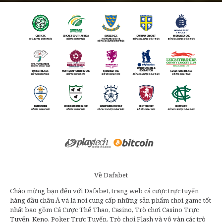
Về Dafabet
Chào mừng bạn đến với Dafabet, trang web cá cược trực tuyến
hàng đầu châu Á và là nơi cung cấp những sản phẩm chơi game tốt
nhất bao gồm Cá Cược Thể Thao, Casino, Trò chơi Casino Trực
Tuyến, Keno, Poker Trực Tuyến, Trò chơi Flash và vô vàn các trò