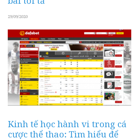
bai tơi tả
29/09/2020
Kinh tế học hành vi trong cá
cược thể thao: Tìm hiểu để