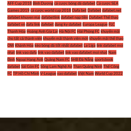
AFF Cup 2018
Bình Dương
cá cược bóng đá dafabet
Cá cược SEA
Games 2019
cá cược world cup 2018
Dafa bet
Dafabet
dafabet.net
dafabet khuyen mai
dafabetlink
dafabet nạp tiền
Dafabet Thể thao
dafabet vn
dafa link
dafebet
dang ky dafabet
Europa League
FLC
Thanh Hóa
Hoàng Anh Gia Lai
Hà Nội FC
Hải Phòng FC
khuyến mãi
cho tất cả thành viên
khuyến mãi thành viên mới
khuyến mãi thể thao
OW
Khánh Hòa
kèo bóng đá tốt nhất dafabet
La Liga
link dafabet moi
nhat
link vao dafa
link vao dafabet
link vao dafabet moi nhat
Nam
Định
Ngoại Hạng Anh
Quảng Nam FC
SHB Đà Nẵng
sportsbook
dafabet
Sài Gòn FC
Sông Lam Nghệ An
Than Quảng Ninh
Thể Công
FC
TP Hồ Chí Minh
V-League
vao dafabet
Việt Nam
World Cup 2022