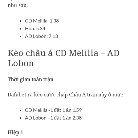
như sau:
CD Melilla: 1.38
Hòa: 5.34
AD Lobon: 7.13
Kèo châu á CD Melilla – AD
Lobon
Thời gian toàn trận
Dafabet ra kèo cược chấp Châu Á trận này ở mức
CD Melilla -1 đặt 1 ăn 1.59
AD Lobon +1 đặt 1 ăn 2.38
Hiệp 1