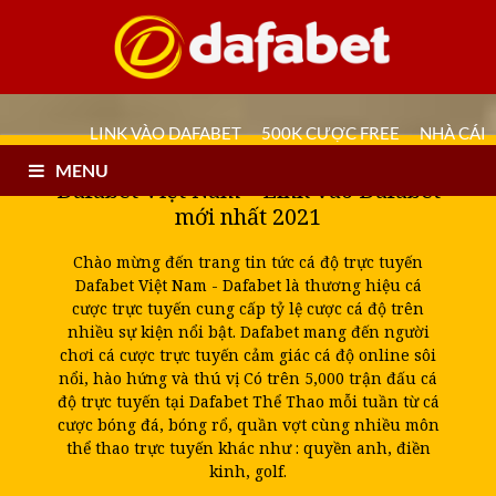
LINK VÀO DAFABET
500K CƯỢC FREE
NHÀ CÁI
MENU
Dafabet Việt Nam – Link vào Dafabet
mới nhất 2021
Chào mừng đến trang tin tức cá độ trực tuyến
Dafabet Việt Nam - Dafabet là thương hiệu cá
cược trực tuyến cung cấp tỷ lệ cược cá độ trên
nhiều sự kiện nổi bật. Dafabet mang đến người
chơi cá cược trực tuyến cảm giác cá độ online sôi
nổi, hào hứng và thú vị Có trên 5,000 trận đấu cá
độ trực tuyến tại Dafabet Thể Thao mỗi tuần từ cá
cược bóng đá, bóng rổ, quần vợt cùng nhiều môn
thể thao trực tuyến khác như : quyền anh, điền
kinh, golf.