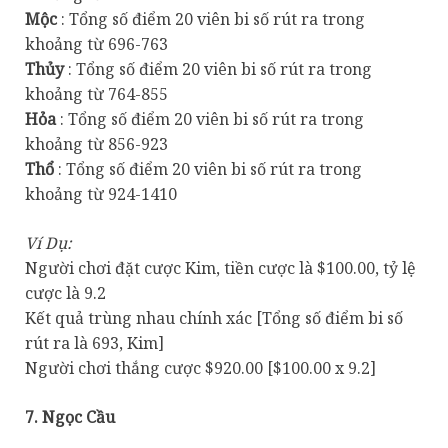
Mộc
: Tổng số điểm 20 viên bi số rút ra trong
khoảng từ 696-763
Thủy
: Tổng số điểm 20 viên bi số rút ra trong
khoảng từ 764-855
Hỏa
: Tổng số điểm 20 viên bi số rút ra trong
khoảng từ 856-923
Thổ
: Tổng số điểm 20 viên bi số rút ra trong
khoảng từ 924-1410
Ví Dụ:
Người chơi đặt cược Kim, tiền cược là $100.00, tỷ lệ
cược là 9.2
Kết quả trùng nhau chính xác [Tổng số điểm bi số
rút ra là 693, Kim]
Người chơi thắng cược $920.00 [$100.00 x 9.2]
7. Ngọc Cầu