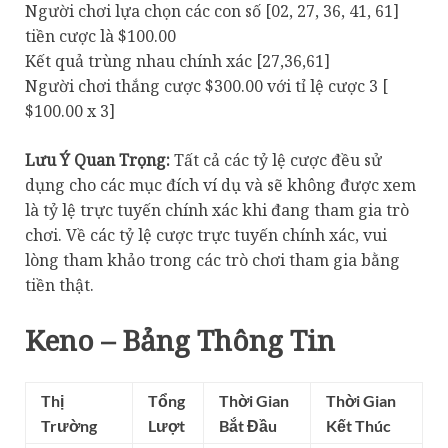
Người chơi lựa chọn các con số [02, 27, 36, 41, 61]
tiền cược là $100.00
Kết quả trùng nhau chính xác [27,36,61]
Người chơi thắng cược $300.00 với tỉ lệ cược 3 [
$100.00 x 3]
Lưu Ý Quan Trọng:
Tất cả các tỷ lệ cược đều sử
dụng cho các mục đích ví dụ và sẽ không được xem
là tỷ lệ trực tuyến chính xác khi đang tham gia trò
chơi. Về các tỷ lệ cược trực tuyến chính xác, vui
lòng tham khảo trong các trò chơi tham gia bằng
tiền thật.
Keno – Bảng Thông Tin
Thị
Tổng
Thời Gian
Thời Gian
Trường
Lượt
Bắt Đầu
Kết Thúc