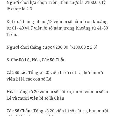
Người chơi lựa chọn Trên , tiền cược là $100.00, tỷ
lệ cược là 2.3
Kết quả trùng nhau [13 viên bi số nằm tron khoảng
từ 01- 40 và 7 viên bi số nằm trong khoảng từ 41-80]
Trên.
Người chơi thắng cược $230.00 [$100.00 x 2.3]
3. Các Số Lẻ, Hòa, Các Số Chẵn
Các Số Lẻ
: Tổng số 20 viên bi số rút ra, hơn mười
viên bi là các con số Lẻ
Hòa
: Tổng số 20 viên bi số rút ra, mười viên bi số là
Lẻ và mười viên bi số là Chẵn
Các Số Chẵn
: Tổng số 20 viên bi số rút ra, hơn mười