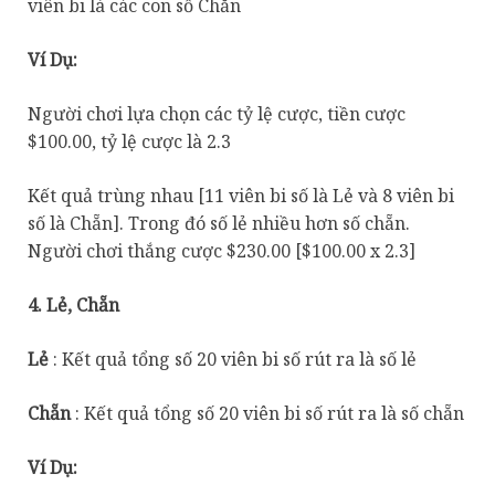
viên bi là các con số Chẵn
Ví Dụ:
Người chơi lựa chọn các tỷ lệ cược, tiền cược
$100.00, tỷ lệ cược là 2.3
Kết quả trùng nhau [11 viên bi số là Lẻ và 8 viên bi
số là Chẵn]. Trong đó số lẻ nhiều hơn số chẵn.
Người chơi thắng cược $230.00 [$100.00 x 2.3]
4. Lẻ, Chẵn
Lẻ
: Kết quả tổng số 20 viên bi số rút ra là số lẻ
Chẵn
: Kết quả tổng số 20 viên bi số rút ra là số chẵn
Ví Dụ: