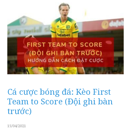
Cá cược bóng đá: Kèo First
Team to Score (Đội ghi bàn
trước)
15/04/2021