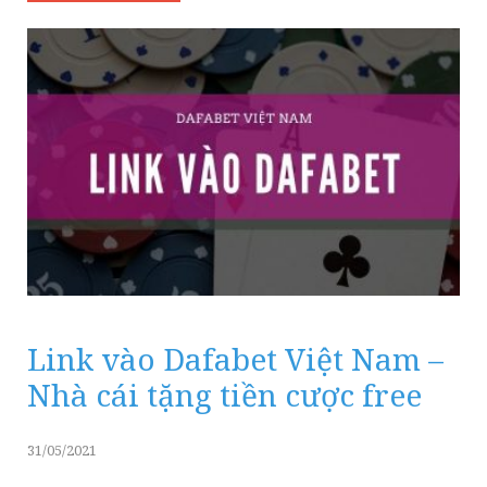
Link vào Dafabet Việt Nam –
Nhà cái tặng tiền cược free
31/05/2021