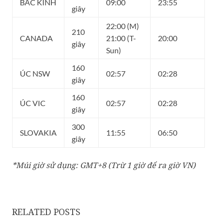
BẮC KINH
09:00
23:55
giây
22:00 (M)
210
CANADA
21:00 (T-
20:00
giây
Sun)
160
ÚC NSW
02:57
02:28
giây
160
ÚC VIC
02:57
02:28
giây
300
SLOVAKIA
11:55
06:50
giây
*Múi giờ sử dụng: GMT+8 (Trừ 1 giờ để ra giờ VN)
RELATED POSTS