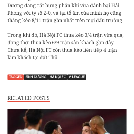
Dương đang rất hưng phấn khi vừa đánh bại Hải
Phòng với tỷ số 2-0, và tại tổ ấm của mình họ cũng
thắng kèo 8/11 trận gần nhất trên mọi đấu trường.
Trong khi đó, Hà Nội FC thua kèo 3/4 trận vừa qua,
đồng thời thua kèo 6/9 trận sân khách gần đây.
Chưa kể, Hà Nội FC còn thua kèo liên tiếp 4 trận
làm khách tại đất Thủ.
TAGGED
BÌNH DƯƠNG
HÀ NỘI FC
V-LEAGUE
RELATED POSTS