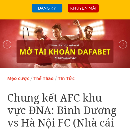
ĐĂNG KÝ
KHUYẾN MÃI
Mẹo cược
/
Thể Thao
/
Tin Tức
Chung kết AFC khu
vực ĐNA: Bình Dương
vs Hà Nội FC (Nhà cái