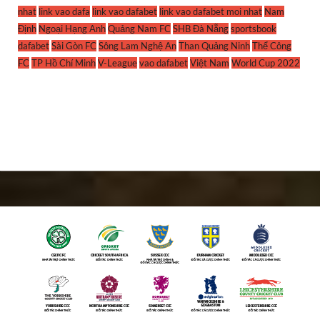
nhat
link vao dafa
link vao dafabet
link vao dafabet moi nhat
Nam
Định
Ngoại Hạng Anh
Quảng Nam FC
SHB Đà Nẵng
sportsbook
dafabet
Sài Gòn FC
Sông Lam Nghệ An
Than Quảng Ninh
Thể Công
FC
TP Hồ Chí Minh
V-League
vao dafabet
Việt Nam
World Cup 2022