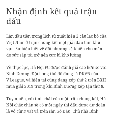
Nhận định kết quả trận
đấu
Lần đầu tiên trong lịch sử xuất hiện 2 câu lạc bộ của
Việt Nam ở trận chung kết một giải đấu tầm khu
vực. Sự hiểu biết về đối phương sẽ khiến cho màn
đọ sức sắp tới trở nên cực kì khó lường.
Về thực lực, Hà Nội FC được đánh giá cao hơn so với
Bình Dương. Đội bóng thủ đô đang là ĐKVĐ của
V.League, và hiện tại cũng đang xếp thứ 2 trên BXH
mùa giải 2019 trong khi Bình Dương xếp tận thứ 8.
Tuy nhiên, với tính chất của một trận chung kết, Hà
Nội chắc chắn sẽ có một ngày thi đấu được dự đoán
là vô cùng vất vả trên sân Gò Đậu. Chủ nhà Bình