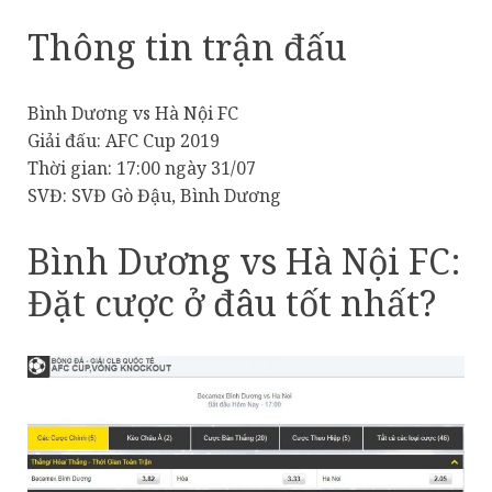
Thông tin trận đấu
Bình Dương vs Hà Nội FC
Giải đấu: AFC Cup 2019
Thời gian: 17:00 ngày 31/07
SVĐ: SVĐ Gò Đậu, Bình Dương
Bình Dương vs Hà Nội FC:
Đặt cược ở đâu tốt nhất?