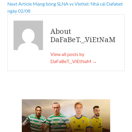
Next Article
Mạng bóng SLNA vs Viettel: Nhà cái Dafabet
ngày 02/08
About
DaFaBeT._.ViEtNaM
View all posts by
DaFaBeT._.ViEtNaM →