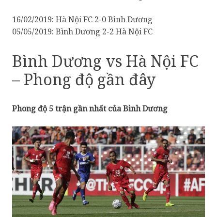
16/02/2019: Hà Nội FC 2-0 Bình Dương
05/05/2019: Bình Dương 2-2 Hà Nội FC
Bình Dương vs Hà Nội FC
– Phong độ gần đây
Phong độ 5 trận gần nhất của Bình Dương