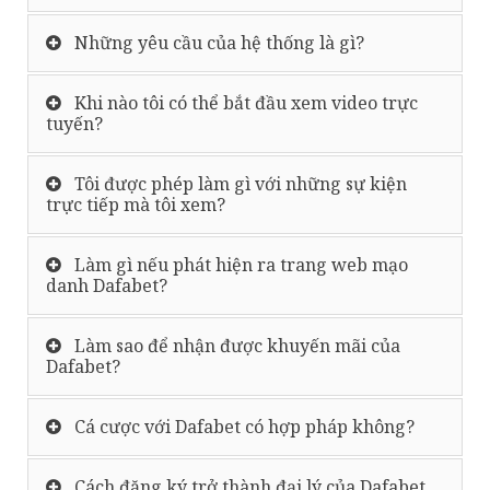
Những yêu cầu của hệ thống là gì?
Khi nào tôi có thể bắt đầu xem video trực
tuyến?
Tôi được phép làm gì với những sự kiện
trực tiếp mà tôi xem?
Làm gì nếu phát hiện ra trang web mạo
danh Dafabet?
Làm sao để nhận được khuyến mãi của
Dafabet?
Cá cược với Dafabet có hợp pháp không?
Cách đăng ký trở thành đại lý của Dafabet