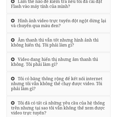
Làm thế nào để kiểm tra nếu tôi đã cài đặt
Flash vào máy tính của mình?
Hình ảnh video trực tuyến đột ngột dừng lại
và chuyển qua màu đen?
Âm thanh thì vẫn tốt nhưng hình ảnh thì
không hiển thị. Tôi phải làm gì?
Video đang hiển thị nhưng âm thanh thì
không. Tôi phải làm gì?
Tôi có băng thông rộng để kết nối internet
nhưng tôi vẫn không thể chạy được video. Tôi
phải làm gì?
Tôi đã có tất cả những yêu cầu của hệ thống
trên nhưng tại sao tôi vẫn không thể xem được
video trực tuyến?