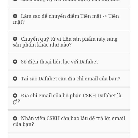
Làm sao để chuyển điểm Tiền mặt -> Tiền
mặt?
Chuyển quỹ từ ví tiền sản phẩm này sang
sản phẩm khác như nào?
Số điện thoại liên lạc với Dafabet
Tại sao Dafabet cần địa chỉ email của bạn?
Địa chỉ email của bộ phận CSKH Dafabet là
gì?
Nhân viên CSKH cần bao lâu để trả lời email
của bạn?