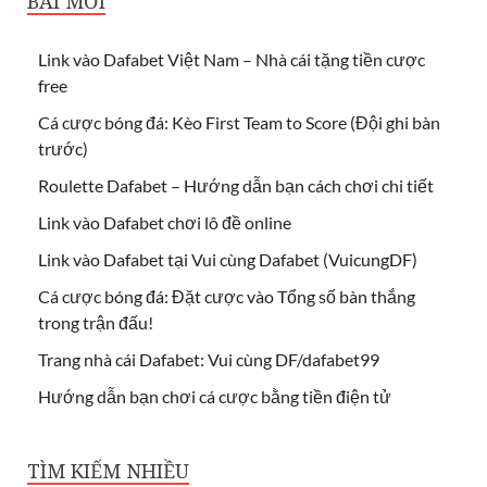
BÀI MỚI
Link vào Dafabet Việt Nam – Nhà cái tặng tiền cược
free
Cá cược bóng đá: Kèo First Team to Score (Đội ghi bàn
trước)
Roulette Dafabet – Hướng dẫn bạn cách chơi chi tiết
Link vào Dafabet chơi lô đề online
Link vào Dafabet tại Vui cùng Dafabet (VuicungDF)
Cá cược bóng đá: Đặt cược vào Tổng số bàn thắng
trong trận đấu!
Trang nhà cái Dafabet: Vui cùng DF/dafabet99
Hướng dẫn bạn chơi cá cược bằng tiền điện tử
TÌM KIẾM NHIỀU