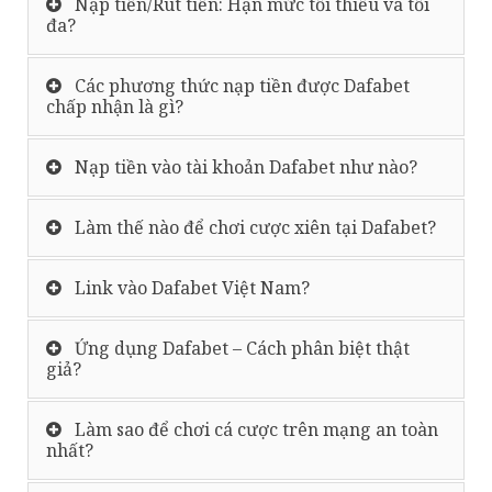
Nạp tiền/Rút tiền: Hạn mức tối thiểu và tối
đa?
Các phương thức nạp tiền được Dafabet
chấp nhận là gì?
Nạp tiền vào tài khoản Dafabet như nào?
Làm thế nào để chơi cược xiên tại Dafabet?
Link vào Dafabet Việt Nam?
Ứng dụng Dafabet – Cách phân biệt thật
giả?
Làm sao để chơi cá cược trên mạng an toàn
nhất?