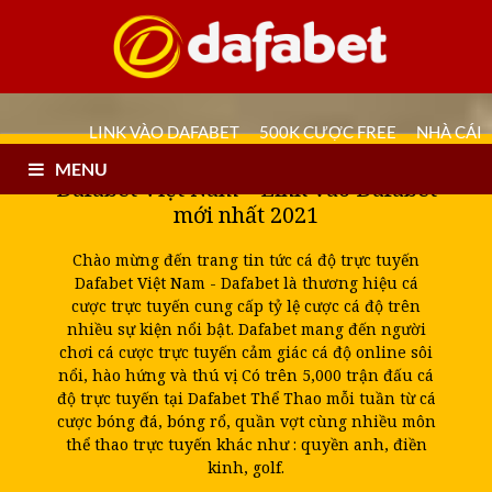
LINK VÀO DAFABET
500K CƯỢC FREE
NHÀ CÁI
MENU
Dafabet Việt Nam – Link vào Dafabet
mới nhất 2021
Chào mừng đến trang tin tức cá độ trực tuyến
Dafabet Việt Nam - Dafabet là thương hiệu cá
cược trực tuyến cung cấp tỷ lệ cược cá độ trên
nhiều sự kiện nổi bật. Dafabet mang đến người
chơi cá cược trực tuyến cảm giác cá độ online sôi
nổi, hào hứng và thú vị Có trên 5,000 trận đấu cá
độ trực tuyến tại Dafabet Thể Thao mỗi tuần từ cá
cược bóng đá, bóng rổ, quần vợt cùng nhiều môn
thể thao trực tuyến khác như : quyền anh, điền
kinh, golf.