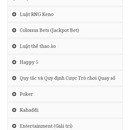
Luật RNG Keno
Colossus Bets (Jackpot Bet)
Luật thể thao ảo
Happy 5
Quy tắc và Quy định Cược Trò chơi Quay số
Poker
Kabaddi
Entertainment (Giải trí)