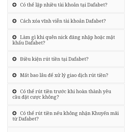
Có thể lập nhiều tài khoản tại Dafabet?
Cách xóa vĩnh viễn tài khoản Dafabet?
Làm gì khi quên nick đăng nhập hoặc mật
khẩu Dafabet?
Điều kiện rút tiền tại Dafabet?
Mất bao lâu để xử lý giao dịch rút tiền?
Có thể rút tiền trước khi hoàn thành yêu
cầu đặt cược không?
Có thể rút tiền nếu không nhận Khuyến mãi
từ Dafabet?