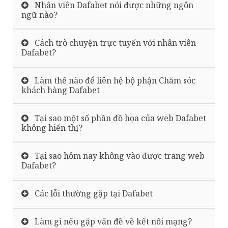
Nhân viên Dafabet nói được những ngôn
ngữ nào?
Cách trò chuyện trực tuyến với nhân viên
Dafabet?
Làm thế nào để liên hệ bộ phận Chăm sóc
khách hàng Dafabet
Tại sao một số phần đồ họa của web Dafabet
không hiển thị?
Tại sao hôm nay không vào được trang web
Dafabet?
Các lỗi thường gặp tại Dafabet
Làm gì nếu gặp vấn đề về kết nối mạng?