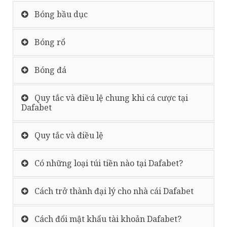
Bóng bầu dục
Bóng rổ
Bóng đá
Quy tắc và điều lệ chung khi cá cược tại
Dafabet
Quy tắc và điều lệ
Có những loại túi tiền nào tại Dafabet?
Cách trở thành đại lý cho nhà cái Dafabet
Cách đổi mật khẩu tài khoản Dafabet?