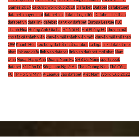
Games 2019
cá cược world cup 2018
Dafa bet
Dafabet
dafabet.net
dafabet khuyen mai
dafabetlink
dafabet nạp tiền
Dafabet Thể thao
dafabet vn
dafa link
dafebet
dang ky dafabet
Europa League
FLC
Thanh Hóa
Hoàng Anh Gia Lai
Hà Nội FC
Hải Phòng FC
khuyến mãi
cho tất cả thành viên
khuyến mãi thành viên mới
khuyến mãi thể thao
OW
Khánh Hòa
kèo bóng đá tốt nhất dafabet
La Liga
link dafabet moi
nhat
link vao dafa
link vao dafabet
link vao dafabet moi nhat
Nam
Định
Ngoại Hạng Anh
Quảng Nam FC
SHB Đà Nẵng
sportsbook
dafabet
Sài Gòn FC
Sông Lam Nghệ An
Than Quảng Ninh
Thể Công
FC
TP Hồ Chí Minh
V-League
vao dafabet
Việt Nam
World Cup 2022