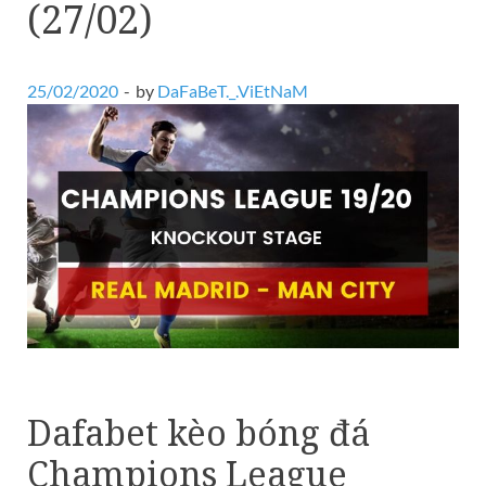
(27/02)
25/02/2020
-
by
DaFaBeT._.ViEtNaM
Dafabet kèo bóng đá
Champions League