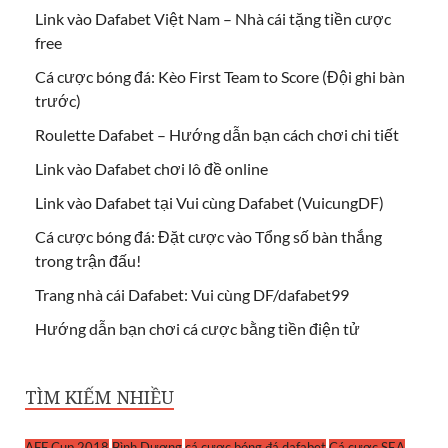
Link vào Dafabet Việt Nam – Nhà cái tặng tiền cược
free
Cá cược bóng đá: Kèo First Team to Score (Đội ghi bàn
trước)
Roulette Dafabet – Hướng dẫn bạn cách chơi chi tiết
Link vào Dafabet chơi lô đề online
Link vào Dafabet tại Vui cùng Dafabet (VuicungDF)
Cá cược bóng đá: Đặt cược vào Tổng số bàn thắng
trong trận đấu!
Trang nhà cái Dafabet: Vui cùng DF/dafabet99
Hướng dẫn bạn chơi cá cược bằng tiền điện tử
TÌM KIẾM NHIỀU
AFF Cup 2018
Bình Dương
cá cược bóng đá dafabet
Cá cược SEA