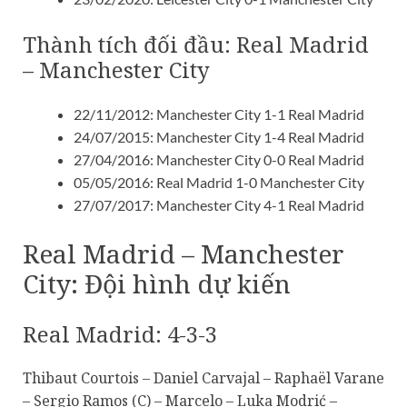
Thành tích đối đầu: Real Madrid
– Manchester City
22/11/2012: Manchester City 1-1 Real Madrid
24/07/2015: Manchester City 1-4 Real Madrid
27/04/2016: Manchester City 0-0 Real Madrid
05/05/2016: Real Madrid 1-0 Manchester City
27/07/2017: Manchester City 4-1 Real Madrid
Real Madrid – Manchester
City: Đội hình dự kiến
Real Madrid: 4-3-3
Thibaut Courtois – Daniel Carvajal – Raphaël Varane
– Sergio Ramos (C) – Marcelo – Luka Modrić –