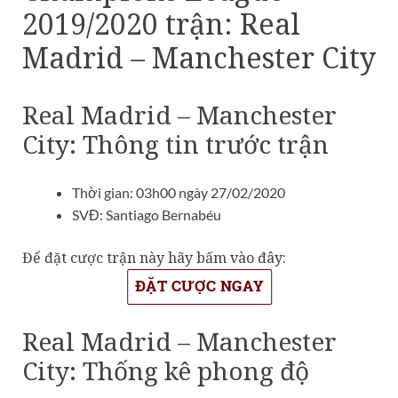
2019/2020 trận: Real
Madrid – Manchester City
Real Madrid – Manchester
City: Thông tin trước trận
Thời gian: 03h00 ngày 27/02/2020
SVĐ: Santiago Bernabéu
Để đặt cược trận này hãy bấm vào đây:
Real Madrid – Manchester
City: Thống kê phong độ