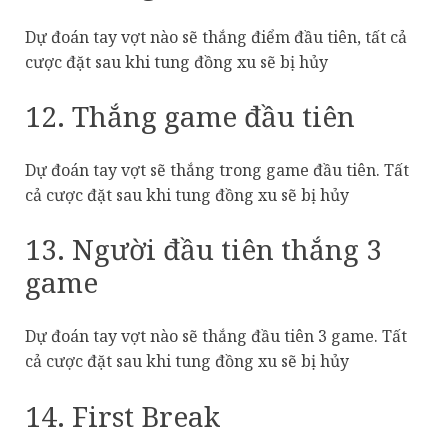
Dự đoán tay vợt nào sẽ thắng điểm đầu tiên, tất cả
cược đặt sau khi tung đồng xu sẽ bị hủy
12. Thắng game đầu tiên
Dự đoán tay vợt sẽ thắng trong game đầu tiên. Tất
cả cược đặt sau khi tung đồng xu sẽ bị hủy
13. Người đầu tiên thắng 3
game
Dự đoán tay vợt nào sẽ thắng đầu tiên 3 game. Tất
cả cược đặt sau khi tung đồng xu sẽ bị hủy
14. First Break