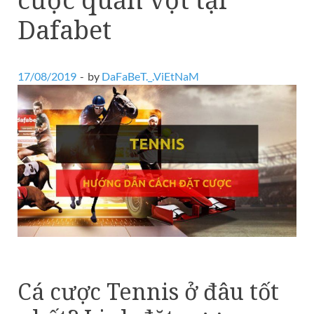
Dafabet
17/08/2019
-
by
DaFaBeT._.ViEtNaM
Cá cược Tennis ở đâu tốt