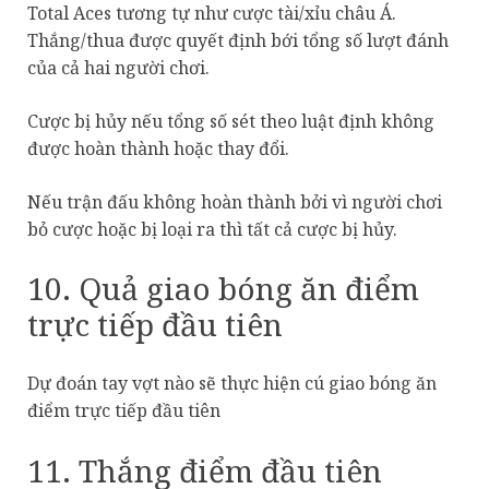
Total Aces tương tự như cược tài/xỉu châu Á.
Thắng/thua được quyết định bới tổng số lượt đánh
của cả hai người chơi.
Cược bị hủy nếu tổng số sét theo luật định không
được hoàn thành hoặc thay đổi.
Nếu trận đấu không hoàn thành bởi vì người chơi
bỏ cược hoặc bị loại ra thì tất cả cược bị hủy.
10. Quả giao bóng ăn điểm
trực tiếp đầu tiên
Dự đoán tay vợt nào sẽ thực hiện cú giao bóng ăn
điểm trực tiếp đầu tiên
11. Thắng điểm đầu tiên