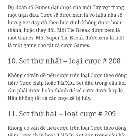
Dự đoán số Games đạt được của một Tay vợt trong
một trận đấu. Cược sẽ được xem là vô hiệu nếu số
lượng Set đậy đủ theo luật định không được hoàn
thành, hoặc thay đổi. Một Tie Break được xem là
một Games. Một Super Tie Break được xem là một
là một game cho tất cả cược Games.
10. Set thứ nhất – loại cược # 208
Không có vấn đề nếu cược trên loại Cược theo dòng
tiền/ Cược chấp hoặc Tài/Xỉu, Set đấu trong câu hỏi
cần phải được hoàn thành để vé cược được hợp lệ.
Nếu không tất cả các cược sẽ bị hủy.
11. Set thứ hai – loại cược # 209
Không có vấn đề nếu cược trên loại Cược theo dòng
tiền/ Cược chấp hoặc Tài/Xỉu, Set đấu trong câu hỏi