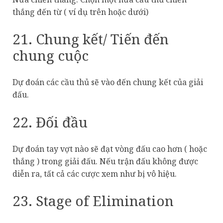
thắng đến từ ( ví dụ trên hoặc dưới)
21. Chung kết/ Tiến đến
chung cuộc
Dự đoán các cầu thủ sẽ vào đến chung kết của giải
đấu.
22. Đối đầu
Dự đoán tay vợt nào sẽ đạt vòng đấu cao hơn ( hoặc
thắng ) trong giải đấu. Nếu trận đấu không được
diễn ra, tất cả các cược xem như bị vô hiệu.
23. Stage of Elimination