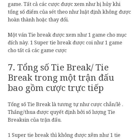
game. Tất cả các cược được xem như bị hủy khi
tổng số điểm của sét theo như luật định không được
hoàn thành hoặc thay đổi.
Một ván Tie break được xem như 1 game cho mục
đích này. 1 Super tie break được coi như 1 game
cho tất cả các game cược
7. Tổng số Tie Break/ Tie
Break trong một trận đấu
bao gồm cược trực tiếp
Tổng số Tie Break là tương tự như cược chẵn/lẻ .
Thắng/thua được quyết định bởi số lượng Tie
Breaksin của trận đấu.
1 Super tie break thì không được xêm như 1 tie