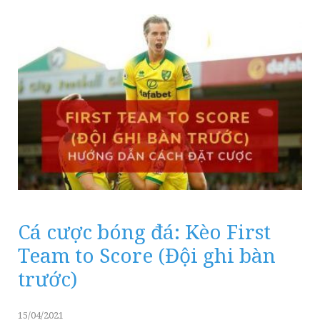
Cá cược bóng đá: Kèo First
Team to Score (Đội ghi bàn
trước)
15/04/2021