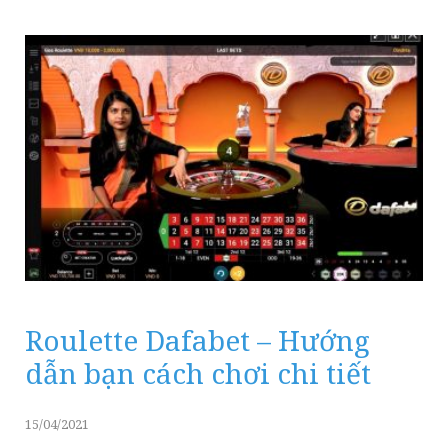
Roulette Dafabet – Hướng
dẫn bạn cách chơi chi tiết
15/04/2021