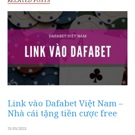
RELATED POSTS
Link vào Dafabet Việt Nam –
Nhà cái tặng tiền cược free
31/05/2021