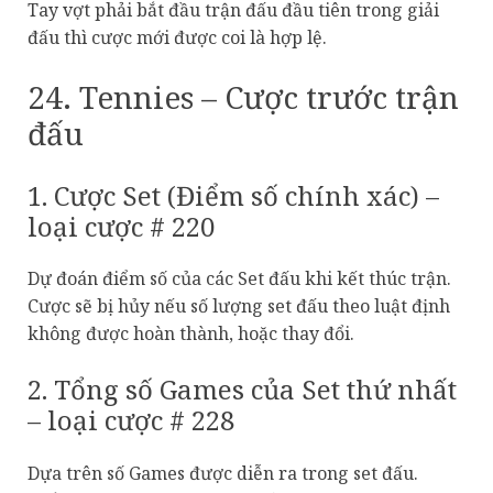
Tay vợt phải bắt đầu trận đấu đầu tiên trong giải
đấu thì cược mới được coi là hợp lệ.
24. Tennies – Cược trước trận
đấu
1. Cược Set (Điểm số chính xác) –
loại cược # 220
Dự đoán điểm số của các Set đấu khi kết thúc trận.
Cược sẽ bị hủy nếu số lượng set đấu theo luật định
không được hoàn thành, hoặc thay đổi.
2. Tổng số Games của Set thứ nhất
– loại cược # 228
Dựa trên số Games được diễn ra trong set đấu.