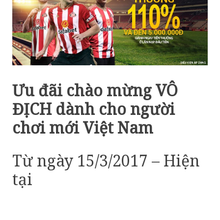
Ưu đãi chào mừng VÔ
ĐỊCH dành cho người
chơi mới Việt Nam
Từ ngày 15/3/2017 – Hiện
tại