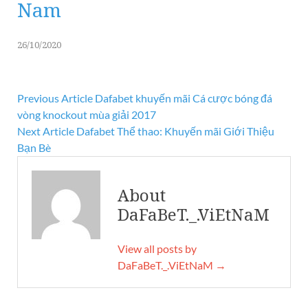
Nam
26/10/2020
Previous Article
Dafabet khuyến mãi Cá cược bóng đá
vòng knockout mùa giải 2017
Next Article
Dafabet Thể thao: Khuyến mãi Giới Thiệu
Bạn Bè
About
DaFaBeT._.ViEtNaM
View all posts by
DaFaBeT._.ViEtNaM →