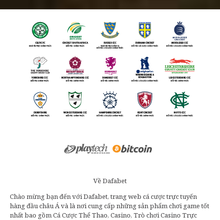
Về Dafabet
Chào mừng bạn đến với Dafabet, trang web cá cược trực tuyến
hàng đầu châu Á và là nơi cung cấp những sản phẩm chơi game tốt
nhất bao gồm Cá Cược Thể Thao, Casino, Trò chơi Casino Trực