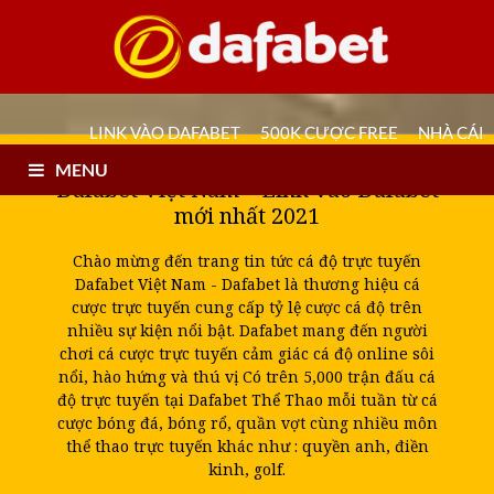
LINK VÀO DAFABET
500K CƯỢC FREE
NHÀ CÁI
MENU
Dafabet Việt Nam – Link vào Dafabet
mới nhất 2021
Chào mừng đến trang tin tức cá độ trực tuyến
Dafabet Việt Nam - Dafabet là thương hiệu cá
cược trực tuyến cung cấp tỷ lệ cược cá độ trên
nhiều sự kiện nổi bật. Dafabet mang đến người
chơi cá cược trực tuyến cảm giác cá độ online sôi
nổi, hào hứng và thú vị Có trên 5,000 trận đấu cá
độ trực tuyến tại Dafabet Thể Thao mỗi tuần từ cá
cược bóng đá, bóng rổ, quần vợt cùng nhiều môn
thể thao trực tuyến khác như : quyền anh, điền
kinh, golf.