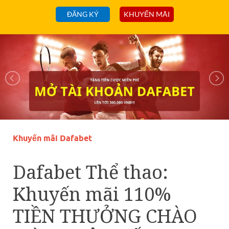
ĐĂNG KÝ
KHUYẾN MÃI
Khuyến mãi Dafabet
Dafabet Thể thao:
Khuyến mãi 110%
TIỀN THƯỞNG CHÀO