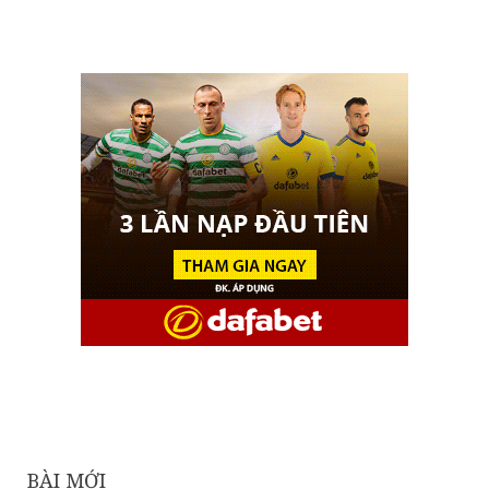
BÀI MỚI