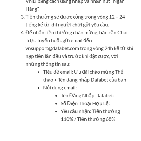
VNĐ bằng cách đăng nhập và nhấn nút “Ngân
Hàng”.
Tiền thưởng sẽ được cộng trong vòng 12 – 24
tiếng kể từ khi người chơi gửi yêu cầu.
Để nhận tiền thưởng chào mừng, bạn cần Chat
Trực Tuyến hoặc gửi email đến
vnsupport@dafabet.com trong vòng 24h kể từ khi
nạp tiền lần đầu và trước khi đặt cược, với
những thông tin sau:
Tiêu đề email: Ưu đãi chào mừng Thể
thao + Tên đăng nhập Dafabet của bạn
Nội dung email:
Tên Đăng Nhập Dafabet:
Số Điện Thoại Hợp Lệ:
Yêu cầu nhận: Tiền thưởng
110% / Tiền thưởng 68%