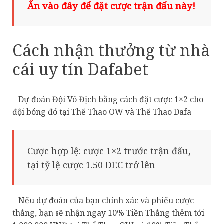
Ấn vào đây để đặt cược trận đấu này!
Cách nhận thưởng từ nhà
cái uy tín Dafabet
– Dự đoán Đội Vô Địch bằng cách đặt cược 1×2 cho
đội bóng đó tại Thể Thao OW và Thể Thao Dafa
Cược hợp lệ: cược 1×2 trước trận đấu,
tại tỷ lệ cược 1.50 DEC trở lên
– Nếu dự đoán của bạn chính xác và phiếu cược
thắng, bạn sẽ nhận ngay 10% Tiền Thắng thêm tới