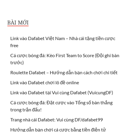
BÀI MỚI
Link vào Dafabet Việt Nam – Nhà cái tặng tiền cược
free
Cá cược bóng đá: Kèo First Team to Score (Đội ghi bàn
trước)
Roulette Dafabet – Hướng dẫn bạn cách chơi chi tiết
Link vào Dafabet chơi lô đề online
Link vào Dafabet tại Vui cùng Dafabet (VuicungDF)
Cá cược bóng đá: Đặt cược vào Tổng số bàn thắng
trong trận đấu!
Trang nhà cái Dafabet: Vui cùng DF/dafabet99
Hướng dẫn bạn chơi cá cược bằng tiền điện tử