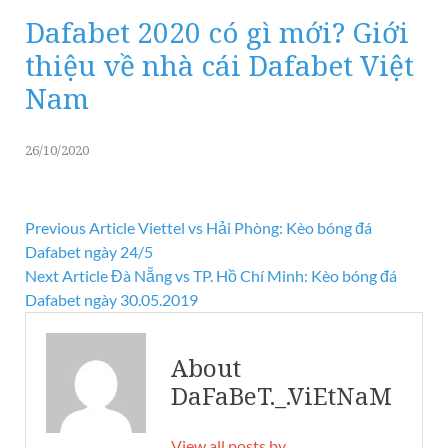
Dafabet 2020 có gì mới? Giới
thiệu về nhà cái Dafabet Việt
Nam
26/10/2020
Previous Article
Viettel vs Hải Phòng: Kèo bóng đá
Dafabet ngày 24/5
Next Article
Đà Nẵng vs TP. Hồ Chí Minh: Kèo bóng đá
Dafabet ngày 30.05.2019
About
DaFaBeT._.ViEtNaM
View all posts by