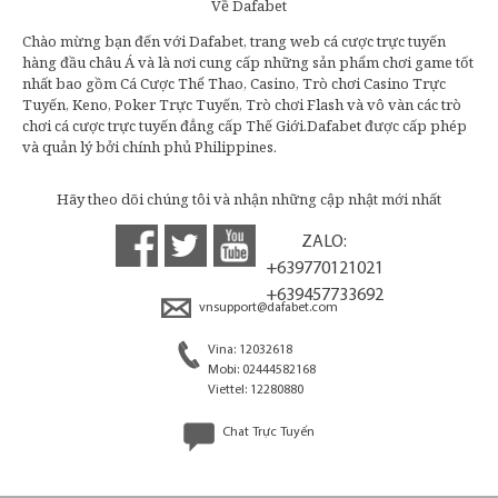
Về Dafabet
Chào mừng bạn đến với Dafabet, trang web cá cược trực tuyến
hàng đầu châu Á và là nơi cung cấp những sản phẩm chơi game tốt
nhất bao gồm Cá Cược Thể Thao, Casino, Trò chơi Casino Trực
Tuyến, Keno, Poker Trực Tuyến, Trò chơi Flash và vô vàn các trò
chơi cá cược trực tuyến đẳng cấp Thế Giới.Dafabet được cấp phép
và quản lý bởi chính phủ Philippines.
Hãy theo dõi chúng tôi và nhận những cập nhật mới nhất
ZALO:
+639770121021
+639457733692
vnsupport@dafabet.com
Vina: 12032618
Mobi: 02444582168
Viettel: 12280880
Chat Trực Tuyến