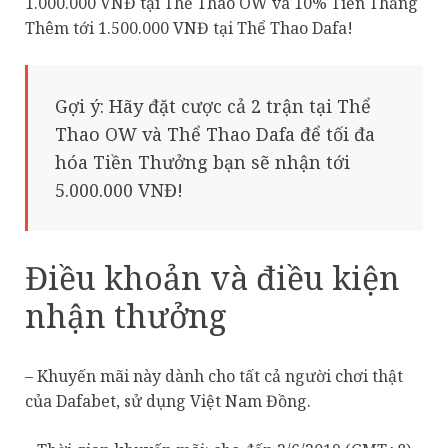
1.000.000 VNĐ tại Thể Thao OW và 10% Tiền Thắng
Thêm tới 1.500.000 VNĐ tại Thể Thao Dafa!
Gợi ý: Hãy đặt cược cả 2 trận tại Thể
Thao OW và Thể Thao Dafa để tối đa
hóa Tiền Thưởng bạn sẽ nhận tới
5.000.000 VNĐ!
Điều khoản và điều kiện
nhận thưởng
– Khuyến mãi này dành cho tất cả người chơi thật
của Dafabet, sử dụng Việt Nam Đồng.