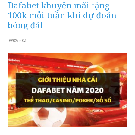
Dafabet khuyến mãi tặng
100k mỗi tuần khi dự đoán
bóng đá!
09/02/2021