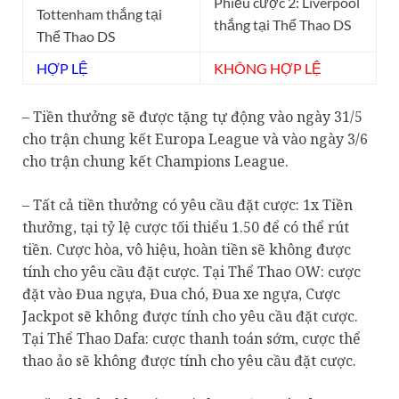
Phiếu cược 2: Liverpool
Tottenham thắng tại
thắng tại Thể Thao DS
Thể Thao DS
HỢP LỆ
KHÔNG HỢP LỆ
– Tiền thưởng sẽ được tặng tự động vào ngày 31/5
cho trận chung kết Europa League và vào ngày 3/6
cho trận chung kết Champions League.
– Tất cả tiền thưởng có yêu cầu đặt cược: 1x Tiền
thưởng, tại tỷ lệ cược tối thiểu 1.50 để có thể rút
tiền. Cược hòa, vô hiệu, hoàn tiền sẽ không được
tính cho yêu cầu đặt cược. Tại Thể Thao OW: cược
đặt vào Đua ngựa, Đua chó, Đua xe ngựa, Cược
Jackpot sẽ không được tính cho yêu cầu đặt cược.
Tại Thể Thao Dafa: cược thanh toán sớm, cược thể
thao ảo sẽ không được tính cho yêu cầu đặt cược.