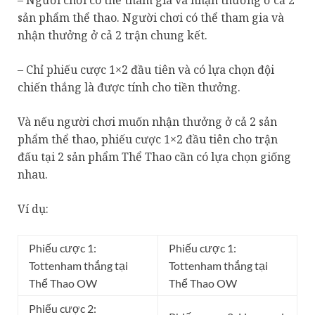
– Người chơi có thể tham gia và nhận thưởng ở cả 2
sản phẩm thể thao. Người chơi có thể tham gia và
nhận thưởng ở cả 2 trận chung kết.
– Chỉ phiếu cược 1×2 đầu tiên và có lựa chọn đội
chiến thắng là được tính cho tiền thưởng.
Và nếu người chơi muốn nhận thưởng ở cả 2 sản
phẩm thể thao, phiếu cược 1×2 đầu tiên cho trận
đấu tại 2 sản phẩm Thể Thao cần có lựa chọn giống
nhau.
Ví dụ:
Phiếu cược 1:
Phiếu cược 1:
Tottenham thắng tại
Tottenham thắng tại
Thể Thao OW
Thể Thao OW
Phiếu cược 2: