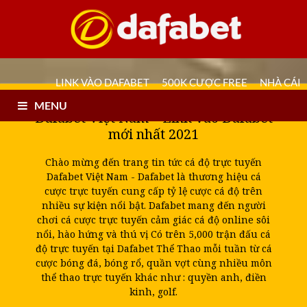
LINK VÀO DAFABET
500K CƯỢC FREE
NHÀ CÁI
MENU
Dafabet Việt Nam – Link vào Dafabet
mới nhất 2021
Chào mừng đến trang tin tức cá độ trực tuyến
Dafabet Việt Nam - Dafabet là thương hiệu cá
cược trực tuyến cung cấp tỷ lệ cược cá độ trên
nhiều sự kiện nổi bật. Dafabet mang đến người
chơi cá cược trực tuyến cảm giác cá độ online sôi
nổi, hào hứng và thú vị Có trên 5,000 trận đấu cá
độ trực tuyến tại Dafabet Thể Thao mỗi tuần từ cá
cược bóng đá, bóng rổ, quần vợt cùng nhiều môn
thể thao trực tuyến khác như : quyền anh, điền
kinh, golf.