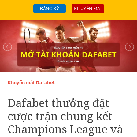
ĐĂNG KÝ
KHUYẾN MÃI
Khuyến mãi Dafabet
Dafabet thưởng đặt
cược trận chung kết
Champions League và