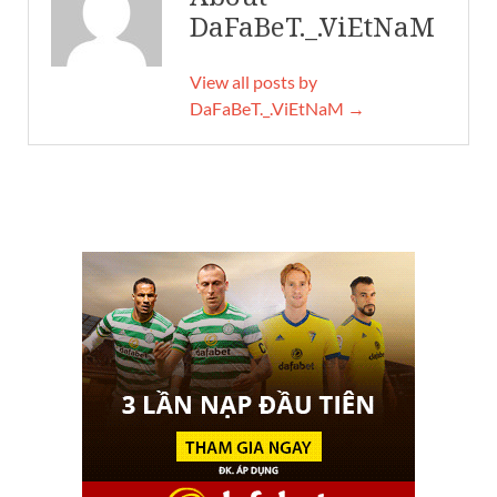
DaFaBeT._.ViEtNaM
View all posts by
DaFaBeT._.ViEtNaM →