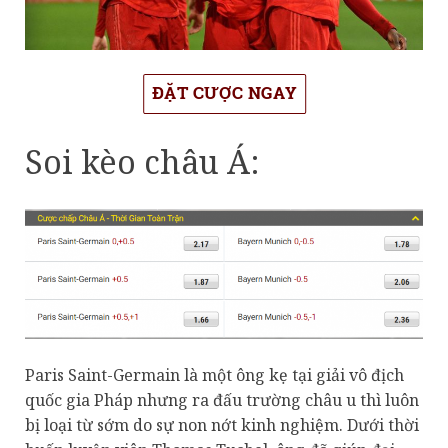
Soi kèo châu Á:
Paris Saint-Germain là một ông kẹ tại giải vô địch
quốc gia Pháp nhưng ra đấu trường châu u thì luôn
bị loại từ sớm do sự non nớt kinh nghiệm. Dưới thời