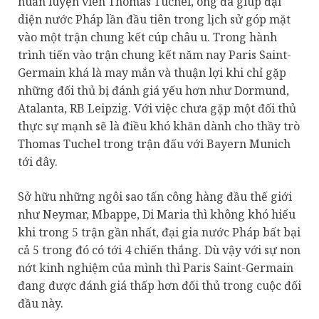
huấn luyện viên Thomas Tuchel, ông đã giúp đại
diện nước Pháp lần đầu tiên trong lịch sử góp mặt
vào một trận chung kết cúp châu u. Trong hành
trình tiến vào trận chung kết năm nay Paris Saint-
Germain khá là may mắn và thuận lợi khi chỉ gặp
những đối thủ bị đánh giá yếu hơn như Dormund,
Atalanta, RB Leipzig. Với việc chưa gặp một đối thủ
thực sự mạnh sẽ là điều khó khăn dành cho thầy trò
Thomas Tuchel trong trận đấu với Bayern Munich
tới đây.
Sở hữu những ngôi sao tấn công hàng đầu thế giới
như Neymar, Mbappe, Di Maria thì không khó hiểu
khi trong 5 trận gần nhất, đại gia nước Pháp bất bại
cả 5 trong đó có tới 4 chiến thắng. Dù vậy với sự non
nớt kinh nghiệm của mình thì Paris Saint-Germain
đang được đánh giá thấp hơn đối thủ trong cuộc đối
đầu này.