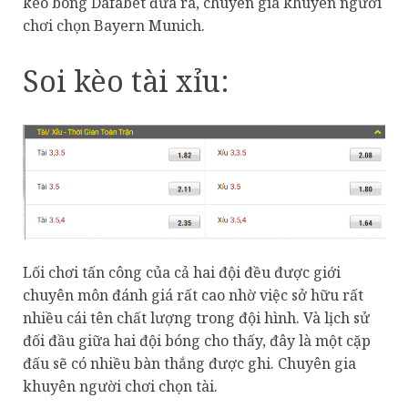
kèo bóng Dafabet đưa ra, chuyên gia khuyên người
chơi chọn Bayern Munich.
Soi kèo tài xỉu:
Lối chơi tấn công của cả hai đội đều được giới
chuyên môn đánh giá rất cao nhờ việc sở hữu rất
nhiều cái tên chất lượng trong đội hình. Và lịch sử
đối đầu giữa hai đội bóng cho thấy, đây là một cặp
đấu sẽ có nhiều bàn thắng được ghi. Chuyên gia
khuyên người chơi chọn tài.