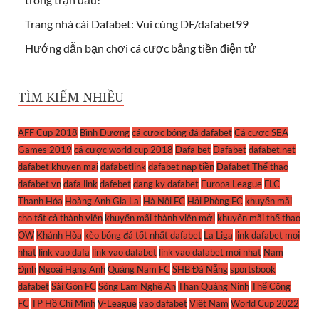
Trang nhà cái Dafabet: Vui cùng DF/dafabet99
Hướng dẫn bạn chơi cá cược bằng tiền điện tử
TÌM KIẾM NHIỀU
AFF Cup 2018
Bình Dương
cá cược bóng đá dafabet
Cá cược SEA
Games 2019
cá cược world cup 2018
Dafa bet
Dafabet
dafabet.net
dafabet khuyen mai
dafabetlink
dafabet nạp tiền
Dafabet Thể thao
dafabet vn
dafa link
dafebet
dang ky dafabet
Europa League
FLC
Thanh Hóa
Hoàng Anh Gia Lai
Hà Nội FC
Hải Phòng FC
khuyến mãi
cho tất cả thành viên
khuyến mãi thành viên mới
khuyến mãi thể thao
OW
Khánh Hòa
kèo bóng đá tốt nhất dafabet
La Liga
link dafabet moi
nhat
link vao dafa
link vao dafabet
link vao dafabet moi nhat
Nam
Định
Ngoại Hạng Anh
Quảng Nam FC
SHB Đà Nẵng
sportsbook
dafabet
Sài Gòn FC
Sông Lam Nghệ An
Than Quảng Ninh
Thể Công
FC
TP Hồ Chí Minh
V-League
vao dafabet
Việt Nam
World Cup 2022