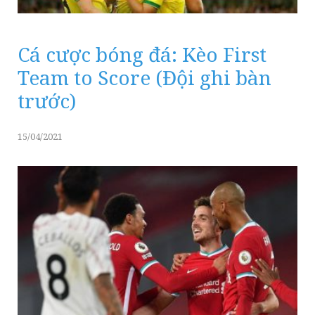
Cá cược bóng đá: Kèo First
Team to Score (Đội ghi bàn
trước)
15/04/2021