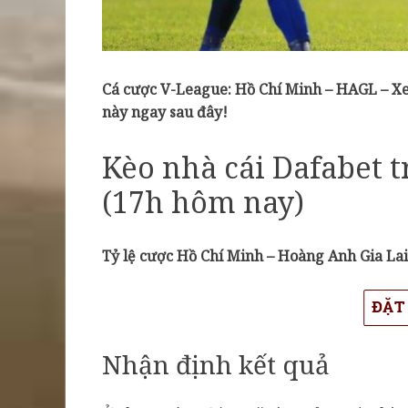
Cá cược V-League: Hồ Chí Minh – HAGL – Xem 
này ngay sau đây!
Kèo nhà cái Dafabet 
(17h hôm nay)
Tỷ lệ cược Hồ Chí Minh – Hoàng Anh Gia Lai
Nhận định kết quả