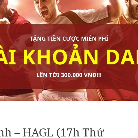
inh – HAGL (17h Thứ