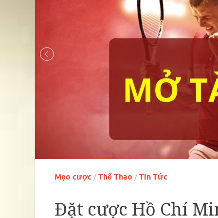
Mẹo cược
/
Thể Thao
/
Tin Tức
Đặt cược Hồ Chí M