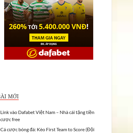
BÀI MỚI
Link vào Dafabet Việt Nam – Nhà cái tặng tiền
cược free
Cá cược bóng đá: Kèo First Team to Score (Đội