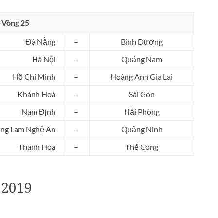
Vòng 25
Đà Nẵng
–
Bình Dương
Hà Nội
–
Quảng Nam
Hồ Chí Minh
–
Hoàng Anh Gia Lai
Khánh Hoà
–
Sài Gòn
Nam Định
–
Hải Phòng
ông Lam Nghệ An
–
Quảng Ninh
Thanh Hóa
–
Thể Công
 2019