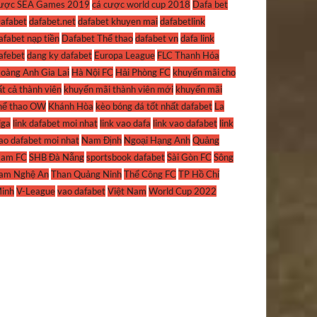
ược SEA Games 2019
cá cược world cup 2018
Dafa bet
afabet
dafabet.net
dafabet khuyen mai
dafabetlink
afabet nạp tiền
Dafabet Thể thao
dafabet vn
dafa link
afebet
dang ky dafabet
Europa League
FLC Thanh Hóa
oàng Anh Gia Lai
Hà Nội FC
Hải Phòng FC
khuyến mãi cho
ất cả thành viên
khuyến mãi thành viên mới
khuyến mãi
hể thao OW
Khánh Hòa
kèo bóng đá tốt nhất dafabet
La
iga
link dafabet moi nhat
link vao dafa
link vao dafabet
link
ao dafabet moi nhat
Nam Định
Ngoại Hạng Anh
Quảng
am FC
SHB Đà Nẵng
sportsbook dafabet
Sài Gòn FC
Sông
am Nghệ An
Than Quảng Ninh
Thể Công FC
TP Hồ Chí
inh
V-League
vao dafabet
Việt Nam
World Cup 2022