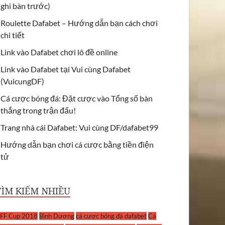
ghi bàn trước)
Roulette Dafabet – Hướng dẫn bạn cách chơi
chi tiết
Link vào Dafabet chơi lô đề online
Link vào Dafabet tại Vui cùng Dafabet
(VuicungDF)
Cá cược bóng đá: Đặt cược vào Tổng số bàn
thắng trong trận đấu!
Trang nhà cái Dafabet: Vui cùng DF/dafabet99
Hướng dẫn bạn chơi cá cược bằng tiền điện
tử
TÌM KIẾM NHIỀU
FF Cup 2018
Bình Dương
cá cược bóng đá dafabet
Cá