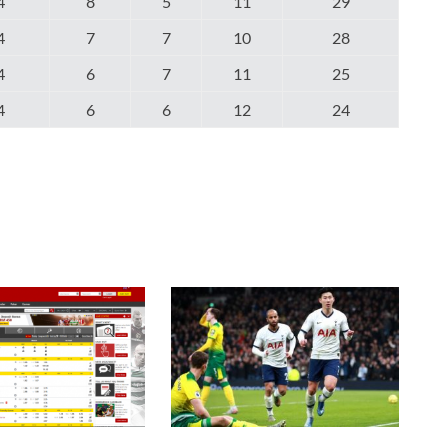
4
8
5
11
29
4
7
7
10
28
4
6
7
11
25
4
6
6
12
24