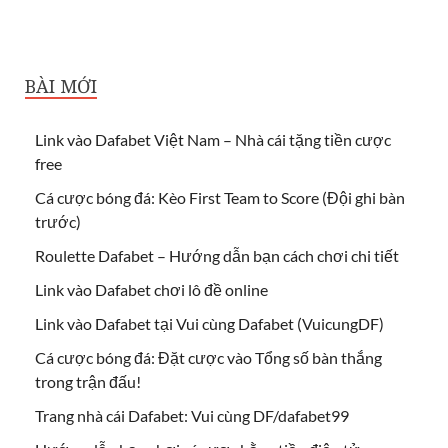
BÀI MỚI
Link vào Dafabet Việt Nam – Nhà cái tặng tiền cược
free
Cá cược bóng đá: Kèo First Team to Score (Đội ghi bàn
trước)
Roulette Dafabet – Hướng dẫn bạn cách chơi chi tiết
Link vào Dafabet chơi lô đề online
Link vào Dafabet tại Vui cùng Dafabet (VuicungDF)
Cá cược bóng đá: Đặt cược vào Tổng số bàn thắng
trong trận đấu!
Trang nhà cái Dafabet: Vui cùng DF/dafabet99