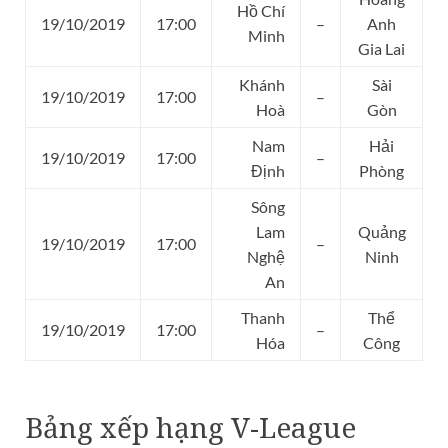
Hồ Chí
19/10/2019
17:00
–
Anh
Minh
Gia Lai
Khánh
Sài
19/10/2019
17:00
–
Hoà
Gòn
Nam
Hải
19/10/2019
17:00
–
Định
Phòng
Sông
Lam
Quảng
19/10/2019
17:00
–
Nghệ
Ninh
An
Thanh
Thể
19/10/2019
17:00
–
Hóa
Công
Bảng xếp hạng V-League