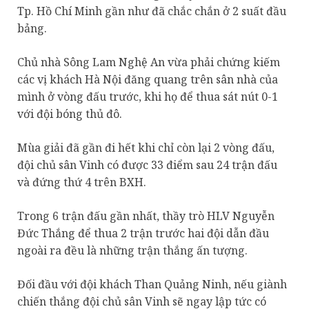
Tp. Hồ Chí Minh gần như đã chắc chắn ở 2 suất đầu
bảng.
Chủ nhà Sông Lam Nghệ An vừa phải chứng kiếm
các vị khách Hà Nội đăng quang trên sân nhà của
mình ở vòng đấu trước, khi họ để thua sát nút 0-1
với đội bóng thủ đô.
Mùa giải đã gần đi hết khi chỉ còn lại 2 vòng đấu,
đội chủ sân Vinh có được 33 điểm sau 24 trận đấu
và đứng thứ 4 trên BXH.
Trong 6 trận đấu gần nhất, thầy trò HLV Nguyễn
Đức Thắng để thua 2 trận trước hai đội dẫn đầu
ngoài ra đều là những trận thắng ấn tượng.
Đối đầu với đội khách Than Quảng Ninh, nếu giành
chiến thắng đội chủ sân Vinh sẽ ngay lập tức có