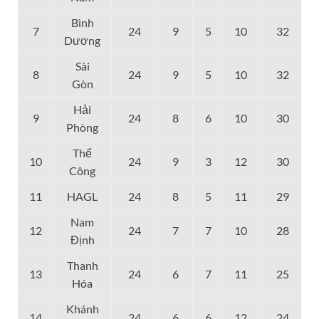
Bình
7
24
9
5
10
32
Dương
Sài
8
24
9
5
10
32
Gòn
Hải
9
24
8
6
10
30
Phòng
Thể
10
24
9
3
12
30
Công
11
HAGL
24
8
5
11
29
Nam
12
24
7
7
10
28
Định
Thanh
13
24
6
7
11
25
Hóa
Khánh
14
24
6
6
12
24