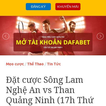
ĐĂNG KÝ
KHUYẾN MÃI
Mẹo cược
/
Thể Thao
/
Tin Tức
Đặt cược Sông Lam
Nghệ An vs Than
Quảng Ninh (17h Thứ