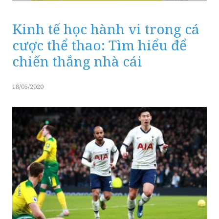
Kinh tế học hành vi trong cá
cược thể thao: Tìm hiểu để
chiến thắng nhà cái
18/05/2020