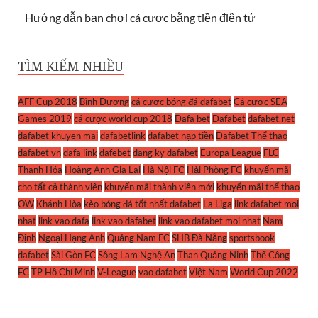
Hướng dẫn bạn chơi cá cược bằng tiền điện tử
TÌM KIẾM NHIỀU
AFF Cup 2018
Bình Dương
cá cược bóng đá dafabet
Cá cược SEA
Games 2019
cá cược world cup 2018
Dafa bet
Dafabet
dafabet.net
dafabet khuyen mai
dafabetlink
dafabet nạp tiền
Dafabet Thể thao
dafabet vn
dafa link
dafebet
dang ky dafabet
Europa League
FLC
Thanh Hóa
Hoàng Anh Gia Lai
Hà Nội FC
Hải Phòng FC
khuyến mãi
cho tất cả thành viên
khuyến mãi thành viên mới
khuyến mãi thể thao
OW
Khánh Hòa
kèo bóng đá tốt nhất dafabet
La Liga
link dafabet moi
nhat
link vao dafa
link vao dafabet
link vao dafabet moi nhat
Nam
Định
Ngoại Hạng Anh
Quảng Nam FC
SHB Đà Nẵng
sportsbook
dafabet
Sài Gòn FC
Sông Lam Nghệ An
Than Quảng Ninh
Thể Công
FC
TP Hồ Chí Minh
V-League
vao dafabet
Việt Nam
World Cup 2022