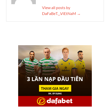
View all posts by
DaFaBeT._.ViEtNaM →