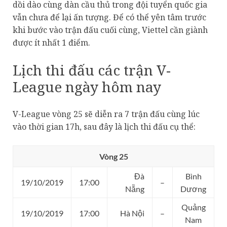
dồi dào cùng dàn cầu thủ trong đội tuyển quốc gia
vẫn chưa để lại ấn tượng. Để có thể yên tâm trước
khi bước vào trận đấu cuối cùng, Viettel cần giành
được ít nhất 1 điểm.
Lịch thi đấu các trận V-
League ngày hôm nay
V-League vòng 25 sẽ diễn ra 7 trận đấu cùng lúc
vào thời gian 17h, sau đây là lịch thi đấu cụ thể:
Vòng 25
Đà
Bình
19/10/2019
17:00
–
Nẵng
Dương
Quảng
19/10/2019
17:00
Hà Nội
–
Nam