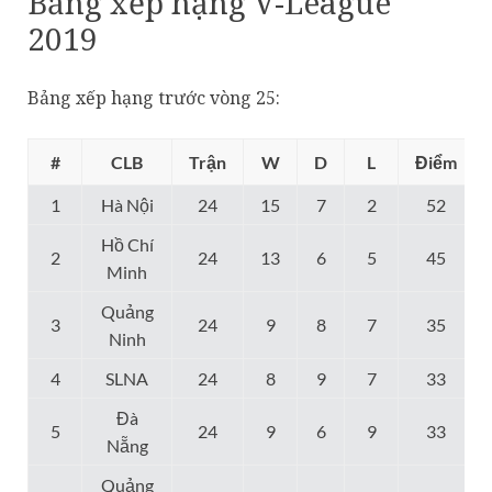
Bảng xếp hạng V-League
2019
Bảng xếp hạng trước vòng 25:
#
CLB
Trận
W
D
L
Điểm
1
Hà Nội
24
15
7
2
52
Hồ Chí
2
24
13
6
5
45
Minh
Quảng
3
24
9
8
7
35
Ninh
4
SLNA
24
8
9
7
33
Đà
5
24
9
6
9
33
Nẵng
Quảng