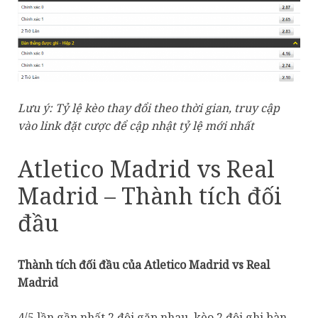
Lưu ý: Tỷ lệ kèo thay đổi theo thời gian, truy cập
vào link đặt cược để cập nhật tỷ lệ mới nhất
Atletico Madrid vs Real
Madrid – Thành tích đối
đầu
Thành tích đối đầu của Atletico Madrid vs Real
Madrid
4/5 lần gần nhất 2 đội gặp nhau, kèo 2 đội ghi bàn