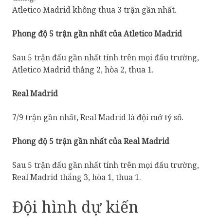
Atletico Madrid không thua 3 trận gần nhất.
Phong độ 5 trận gần nhất của Atletico Madrid
Sau 5 trận đấu gần nhất tính trên mọi đấu trường,
Atletico Madrid thắng 2, hòa 2, thua 1.
Real Madrid
7/9 trận gần nhất, Real Madrid là đội mở tỷ số.
Phong độ 5 trận gần nhất của Real Madrid
Sau 5 trận đấu gần nhất tính trên mọi đấu trường,
Real Madrid thắng 3, hòa 1, thua 1.
Đội hình dự kiến