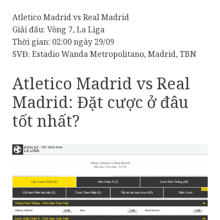
Atletico Madrid vs Real Madrid
Giải đấu: Vòng 7, La Liga
Thời gian: 02:00 ngày 29/09
SVĐ: Estadio Wanda Metropolitano, Madrid, TBN
Atletico Madrid vs Real
Madrid: Đặt cược ở đâu
tốt nhất?