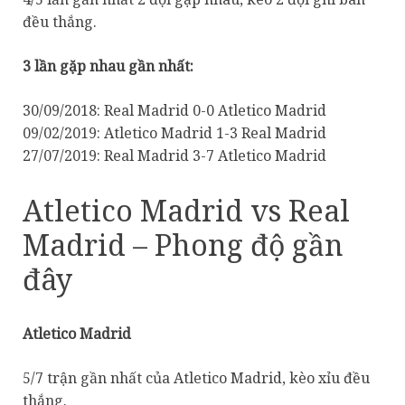
đều thắng.
3 lần gặp nhau gần nhất:
30/09/2018: Real Madrid 0-0 Atletico Madrid
09/02/2019: Atletico Madrid 1-3 Real Madrid
27/07/2019: Real Madrid 3-7 Atletico Madrid
Atletico Madrid vs Real
Madrid – Phong độ gần
đây
Atletico Madrid
5/7 trận gần nhất của Atletico Madrid, kèo xỉu đều
thắng.