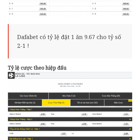
Dafabet có tỷ lệ đặt 1 ăn 9.67 cho tỷ số
2-1 !
Tỷ lệ cược theo hiệp đấu