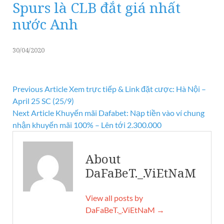
Spurs là CLB đắt giá nhất
nước Anh
30/04/2020
Previous Article
Xem trực tiếp & Link đặt cược: Hà Nội –
April 25 SC (25/9)
Next Article
Khuyến mãi Dafabet: Nạp tiền vào ví chung
nhận khuyến mãi 100% – Lên tới 2.300.000
About
DaFaBeT._.ViEtNaM
View all posts by
DaFaBeT._.ViEtNaM →