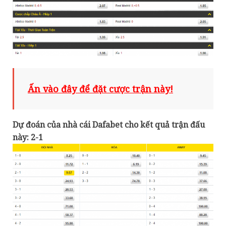
Ấn vào đây để đặt cược trận này!
Dự đoán của nhà cái Dafabet cho kết quả trận đấu
này: 2-1