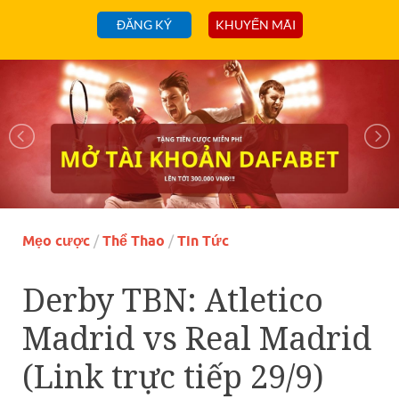
ĐĂNG KÝ
KHUYẾN MÃI
Mẹo cược
/
Thể Thao
/
Tin Tức
Derby TBN: Atletico
Madrid vs Real Madrid
(Link trực tiếp 29/9)