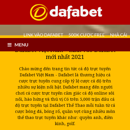
LINK VÀO DAFABET
500K CƯỢC FREE
NHÀ CÁI
MENU
Dafabet Việt Nam – Link vào Dafabet
mới nhất 2021
Chào mừng đến trang tin tức cá độ trực tuyến
Dafabet Việt Nam - Dafabet là thương hiệu cá
cược trực tuyến cung cấp tỷ lệ cược cá độ trên
nhiều sự kiện nổi bật. Dafabet mang đến người
chơi cá cược trực tuyến cảm giác cá độ online sôi
nổi, hào hứng và thú vị Có trên 5,000 trận đấu cá
độ trực tuyến tại Dafabet Thể Thao mỗi tuần từ cá
cược bóng đá, bóng rổ, quần vợt cùng nhiều môn
thể thao trực tuyến khác như : quyền anh, điền
kinh, golf.