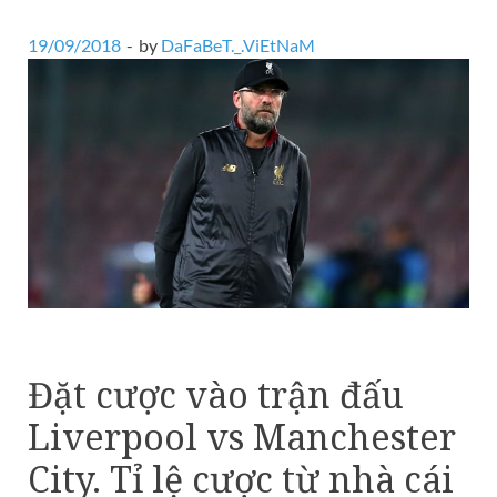
19/09/2018
-
by
DaFaBeT._.ViEtNaM
Đặt cược vào trận đấu
Liverpool vs Manchester
City. Tỉ lệ cược từ nhà cái