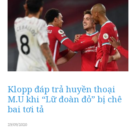
Klopp đáp trả huyền thoại
M.U khi “Lữ đoàn đỏ” bị chê
bai tơi tả
29/09/2020