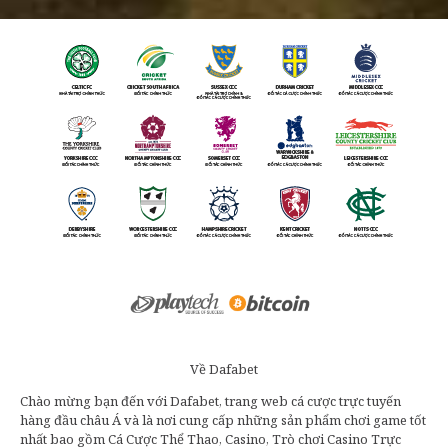
Về Dafabet
Chào mừng bạn đến với Dafabet, trang web cá cược trực tuyến
hàng đầu châu Á và là nơi cung cấp những sản phẩm chơi game tốt
nhất bao gồm Cá Cược Thể Thao, Casino, Trò chơi Casino Trực