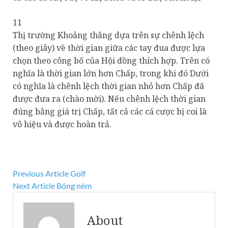
11
Thị trường Khoảng thắng dựa trên sự chênh lệch
(theo giây) về thời gian giữa các tay đua được lựa
chọn theo công bố của Hội đồng thích hợp. Trên có
nghĩa là thời gian lớn hơn Chấp, trong khi đó Dưới
có nghĩa là chênh lệch thời gian nhỏ hơn Chấp đã
được đưa ra (chào mời). Nếu chênh lệch thời gian
đúng bằng giá trị Chấp, tất cả các cá cược bị coi là
vô hiệu và được hoàn trả.
Previous Article
Golf
Next Article
Bóng ném
About