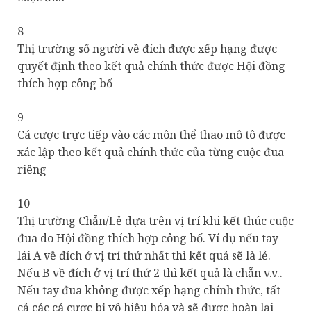
8
Thị trường số người về đích được xếp hạng được
quyết định theo kết quả chính thức được Hội đồng
thích hợp công bố
9
Cá cược trực tiếp vào các môn thể thao mô tô được
xác lập theo kết quả chính thức của từng cuộc đua
riêng
10
Thị trường Chẵn/Lẻ dựa trên vị trí khi kết thúc cuộc
đua do Hội đồng thích hợp công bố. Ví dụ nếu tay
lái A về đích ở vị trí thứ nhất thì kết quả sẽ là lẻ.
Nếu B về đích ở vị trí thứ 2 thì kết quả là chẵn v.v..
Nếu tay đua không được xếp hạng chính thức, tất
cả các cá cược bị vô hiệu hóa và sẽ được hoàn lại