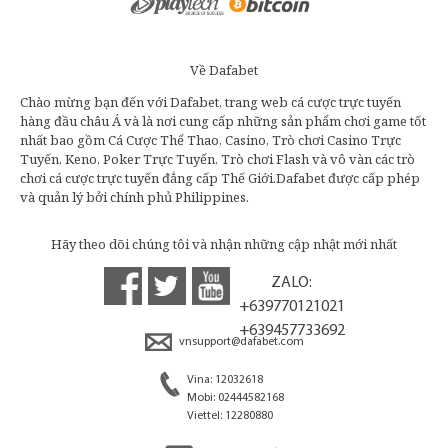
Về Dafabet
Chào mừng bạn đến với Dafabet, trang web cá cược trực tuyến
hàng đầu châu Á và là nơi cung cấp những sản phẩm chơi game tốt
nhất bao gồm Cá Cược Thể Thao, Casino, Trò chơi Casino Trực
Tuyến, Keno, Poker Trực Tuyến, Trò chơi Flash và vô vàn các trò
chơi cá cược trực tuyến đẳng cấp Thế Giới.Dafabet được cấp phép
và quản lý bởi chính phủ Philippines.
Hãy theo dõi chúng tôi và nhận những cập nhật mới nhất
ZALO:
+639770121021
+639457733692
vnsupport@dafabet.com
Vina: 12032618
Mobi: 02444582168
Viettel: 12280880