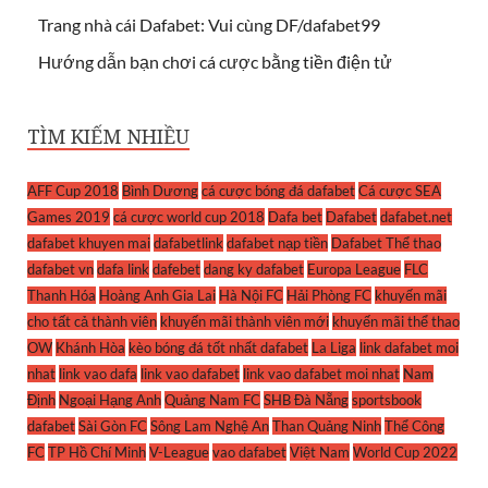
Trang nhà cái Dafabet: Vui cùng DF/dafabet99
Hướng dẫn bạn chơi cá cược bằng tiền điện tử
TÌM KIẾM NHIỀU
AFF Cup 2018
Bình Dương
cá cược bóng đá dafabet
Cá cược SEA
Games 2019
cá cược world cup 2018
Dafa bet
Dafabet
dafabet.net
dafabet khuyen mai
dafabetlink
dafabet nạp tiền
Dafabet Thể thao
dafabet vn
dafa link
dafebet
dang ky dafabet
Europa League
FLC
Thanh Hóa
Hoàng Anh Gia Lai
Hà Nội FC
Hải Phòng FC
khuyến mãi
cho tất cả thành viên
khuyến mãi thành viên mới
khuyến mãi thể thao
OW
Khánh Hòa
kèo bóng đá tốt nhất dafabet
La Liga
link dafabet moi
nhat
link vao dafa
link vao dafabet
link vao dafabet moi nhat
Nam
Định
Ngoại Hạng Anh
Quảng Nam FC
SHB Đà Nẵng
sportsbook
dafabet
Sài Gòn FC
Sông Lam Nghệ An
Than Quảng Ninh
Thể Công
FC
TP Hồ Chí Minh
V-League
vao dafabet
Việt Nam
World Cup 2022