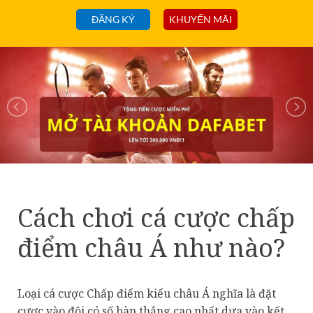
ĐĂNG KÝ
KHUYẾN MÃI
Cách chơi cá cược chấp
điểm châu Á như nào?
Loại cá cược Chấp điểm kiểu châu Á nghĩa là đặt
cược vào đội có số bàn thắng cao nhất dựa vào kết