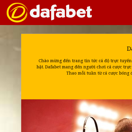
D
Chào mừng đến trang tin tức cá độ trực tuyến 
bật. Dafabet mang đến người chơi cá cược trực 
Thao mỗi tuần từ cá cược bóng đ