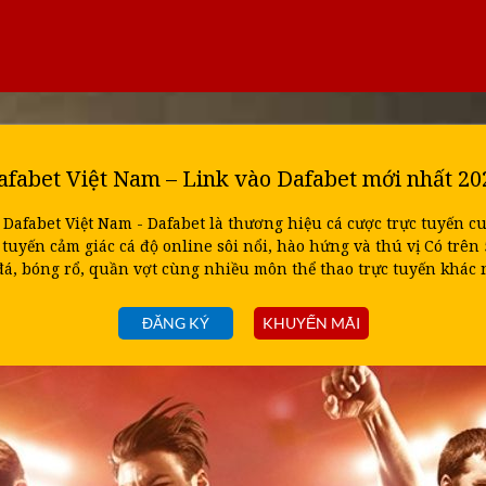
afabet Việt Nam – Link vào Dafabet mới nhất 20
Dafabet Việt Nam - Dafabet là thương hiệu cá cược trực tuyến cu
tuyến cảm giác cá độ online sôi nổi, hào hứng và thú vị Có trên 
á, bóng rổ, quần vợt cùng nhiều môn thể thao trực tuyến khác n
ĐĂNG KÝ
KHUYẾN MÃI