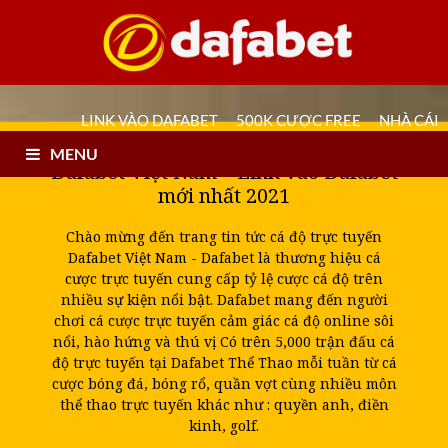
LINK VÀO DAFABET
500K CƯỢC FREE
NHÀ CÁI
MENU
Dafabet Việt Nam – Link vào Dafabet
mới nhất 2021
Chào mừng đến trang tin tức cá độ trực tuyến
Dafabet Việt Nam - Dafabet là thương hiệu cá
cược trực tuyến cung cấp tỷ lệ cược cá độ trên
nhiều sự kiện nổi bật. Dafabet mang đến người
chơi cá cược trực tuyến cảm giác cá độ online sôi
nổi, hào hứng và thú vị Có trên 5,000 trận đấu cá
độ trực tuyến tại Dafabet Thể Thao mỗi tuần từ cá
cược bóng đá, bóng rổ, quần vợt cùng nhiều môn
thể thao trực tuyến khác như : quyền anh, điền
kinh, golf.