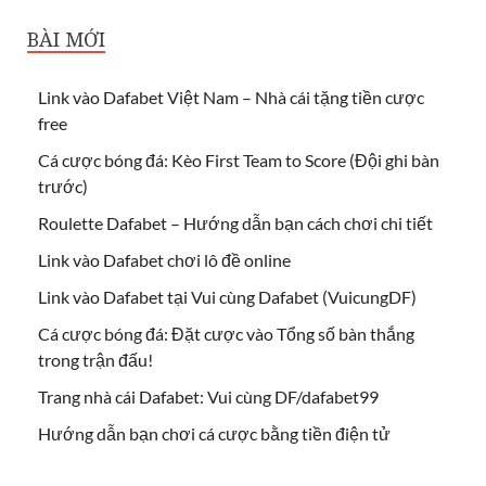
BÀI MỚI
Link vào Dafabet Việt Nam – Nhà cái tặng tiền cược
free
Cá cược bóng đá: Kèo First Team to Score (Đội ghi bàn
trước)
Roulette Dafabet – Hướng dẫn bạn cách chơi chi tiết
Link vào Dafabet chơi lô đề online
Link vào Dafabet tại Vui cùng Dafabet (VuicungDF)
Cá cược bóng đá: Đặt cược vào Tổng số bàn thắng
trong trận đấu!
Trang nhà cái Dafabet: Vui cùng DF/dafabet99
Hướng dẫn bạn chơi cá cược bằng tiền điện tử