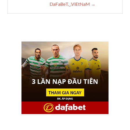
DaFaBeT._.ViEtNaM →