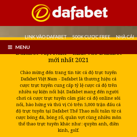
LINK VÀO DAFABET
500K CƯỢC FREE
NHÀ CÁI
MENU
Dafabet Việt Nam – Link vào Dafabet
mới nhất 2021
Chào mừng đến trang tin tức cá độ trực tuyến
Dafabet Việt Nam - Dafabet là thương hiệu cá
cược trực tuyến cung cấp tỷ lệ cược cá độ trên
nhiều sự kiện nổi bật. Dafabet mang đến người
chơi cá cược trực tuyến cảm giác cá độ online sôi
nổi, hào hứng và thú vị Có trên 5,000 trận đấu cá
độ trực tuyến tại Dafabet Thể Thao mỗi tuần từ cá
cược bóng đá, bóng rổ, quần vợt cùng nhiều môn
thể thao trực tuyến khác như : quyền anh, điền
kinh, golf.