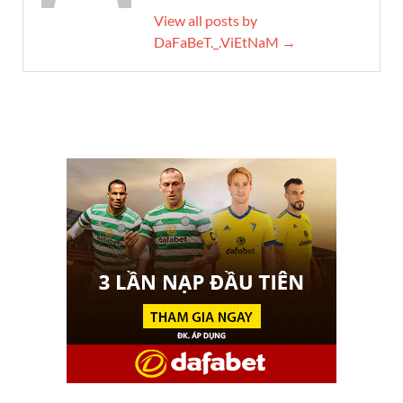
View all posts by
DaFaBeT._.ViEtNaM →