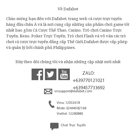
Về Dafabet
Chào mừng bạn đến với Dafabet, trang web cá cược trực tuyến
hàng đầu châu Á và là nơi cung cấp những sản phẩm chơi game tốt
nhất bao gồm Cá Cược Thể Thao, Casino, Trò chơi Casino Trực
Tuyến, Keno, Poker Trực Tuyến, Trò chơi Flash và vô vàn các trò
chơi cá cược trực tuyến đẳng cấp Thế Giới.Dafabet được cấp phép
và quản lý bởi chính phủ Philippines.
Hãy theo dõi chúng tôi và nhận những cập nhật mới nhất
ZALO:
+639770121021
+639457733692
vnsupport@dafabet.com
Vina: 12032618
Mobi: 02444582168
Viettel: 12280880
Chat Trực Tuyến