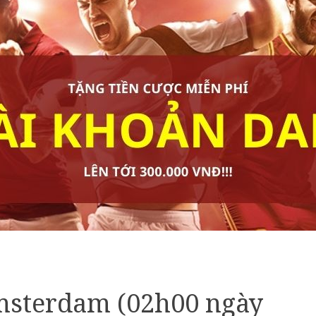
msterdam (02h00 ngày