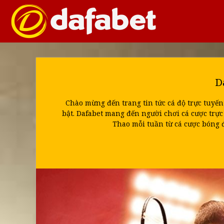
D
Chào mừng đến trang tin tức cá độ trực tuyến 
bật. Dafabet mang đến người chơi cá cược trực 
Thao mỗi tuần từ cá cược bóng đ