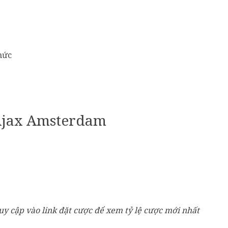
mức
 Ajax Amsterdam
ruy cập vào link đặt cược để xem tỷ lệ cược mới nhất