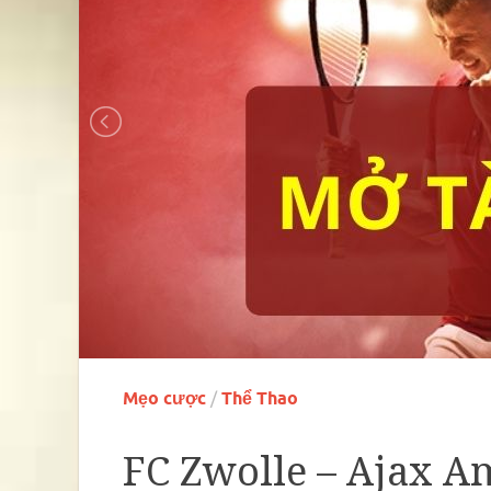
Mẹo cược
/
Thể Thao
FC Zwolle – Ajax A