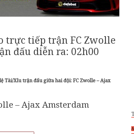
o trực tiếp trận FC Zwolle
ận đấu diễn ra: 02h00
ệ Tài/Xỉu trận đấu giữa hai đội: FC Zwolle – Ajax
wolle – Ajax Amsterdam
A