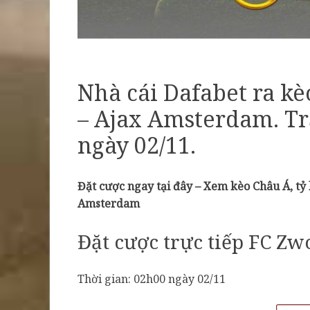
Nhà cái Dafabet ra kè
– Ajax Amsterdam. Tr
ngày 02/11.
Đặt cược ngay tại đây – Xem kèo Châu Á, tỷ l
Amsterdam
Đặt cược trực tiếp FC Z
Thời gian: 02h00 ngày 02/11