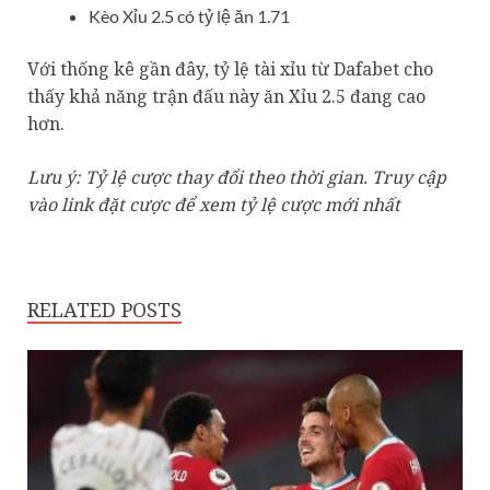
Kèo Xỉu 2.5 có tỷ lệ ăn 1.71
Với thống kê gần đây, tỷ lệ tài xỉu từ Dafabet cho
thấy khả năng trận đấu này ăn Xỉu 2.5 đang cao
hơn.
Lưu ý: Tỷ lệ cược thay đổi theo thời gian. Truy cập
vào link đặt cược để xem tỷ lệ cược mới nhất
RELATED POSTS