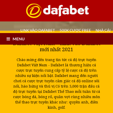
LINK VÀO DAFABET
500K CƯỢC FREE
NHÀ CÁI
MENU
Dafabet Việt Nam – Link vào Dafabet
mới nhất 2021
Chào mừng đến trang tin tức cá độ trực tuyến
Dafabet Việt Nam - Dafabet là thương hiệu cá
cược trực tuyến cung cấp tỷ lệ cược cá độ trên
nhiều sự kiện nổi bật. Dafabet mang đến người
chơi cá cược trực tuyến cảm giác cá độ online sôi
nổi, hào hứng và thú vị Có trên 5,000 trận đấu cá
độ trực tuyến tại Dafabet Thể Thao mỗi tuần từ cá
cược bóng đá, bóng rổ, quần vợt cùng nhiều môn
thể thao trực tuyến khác như : quyền anh, điền
kinh, golf.