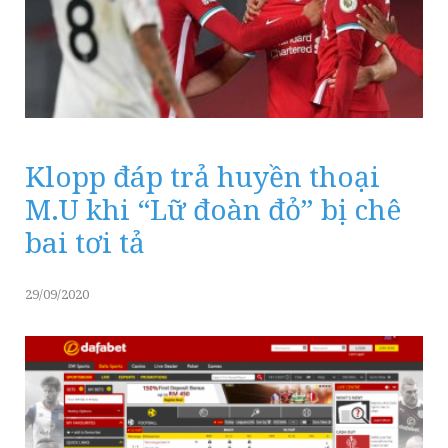
Klopp đáp trả huyền thoại
M.U khi “Lữ đoàn đỏ” bị chê
bai tơi tả
29/09/2020