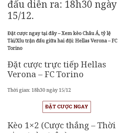
đấu diễn ra: 18h30 ngày
15/12.
Đặt cược ngay tại đây – Xem kèo Châu Á, tỷ lệ
Tài/Xỉu trận đấu giữa hai đội: Hellas Verona – FC
Torino
Đặt cược trực tiếp Hellas
Verona – FC Torino
Thời gian: 18h30 ngày 15/12
Kèo 1×2 (Cược thắng – Thời