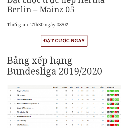
Berlin – Mainz 05
Thời gian: 21h30 ngày 08/02
Bảng xếp hạng
Bundesliga 2019/2020