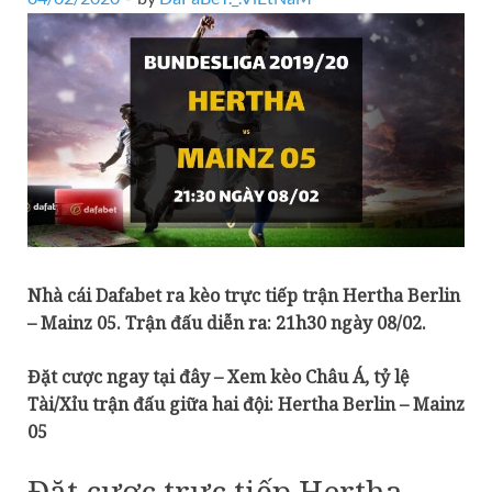
Nhà cái Dafabet ra kèo trực tiếp trận Hertha Berlin
– Mainz 05. Trận đấu diễn ra: 21h30 ngày 08/02.
Đặt cược ngay tại đây – Xem kèo Châu Á, tỷ lệ
Tài/Xỉu trận đấu giữa hai đội: Hertha Berlin – Mainz
05
Đặt cược trực tiếp Hertha