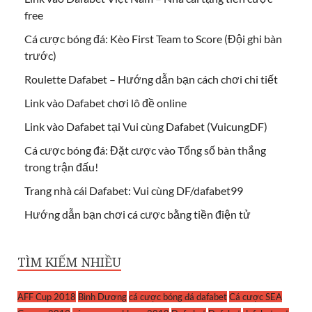
free
Cá cược bóng đá: Kèo First Team to Score (Đội ghi bàn
trước)
Roulette Dafabet – Hướng dẫn bạn cách chơi chi tiết
Link vào Dafabet chơi lô đề online
Link vào Dafabet tại Vui cùng Dafabet (VuicungDF)
Cá cược bóng đá: Đặt cược vào Tổng số bàn thắng
trong trận đấu!
Trang nhà cái Dafabet: Vui cùng DF/dafabet99
Hướng dẫn bạn chơi cá cược bằng tiền điện tử
TÌM KIẾM NHIỀU
AFF Cup 2018
Bình Dương
cá cược bóng đá dafabet
Cá cược SEA