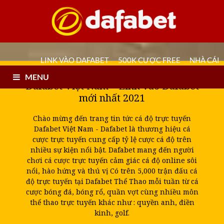
LINK VÀO DAFABET
500K CƯỢC FREE
NHÀ CÁI
MENU
Dafabet Việt Nam – Link vào Dafabet
mới nhất 2021
Chào mừng đến trang tin tức cá độ trực tuyến
Dafabet Việt Nam - Dafabet là thương hiệu cá
cược trực tuyến cung cấp tỷ lệ cược cá độ trên
nhiều sự kiện nổi bật. Dafabet mang đến người
chơi cá cược trực tuyến cảm giác cá độ online sôi
nổi, hào hứng và thú vị Có trên 5,000 trận đấu cá
độ trực tuyến tại Dafabet Thể Thao mỗi tuần từ cá
cược bóng đá, bóng rổ, quần vợt cùng nhiều môn
thể thao trực tuyến khác như : quyền anh, điền
kinh, golf.