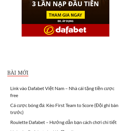
BÀI MỚI
Link vào Dafabet Việt Nam – Nhà cái tặng tiền cược
free
Cá cược bóng đá: Kèo First Team to Score (Đội ghi bàn
trước)
Roulette Dafabet – Hướng dẫn bạn cách chơi chi tiết