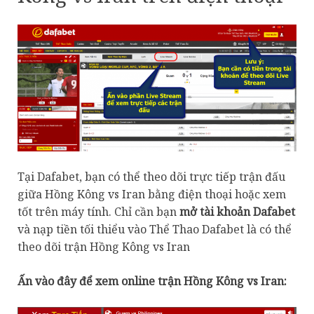
Tại Dafabet, bạn có thể theo dõi trực tiếp trận đấu
giữa Hồng Kông vs Iran bằng điện thoại hoặc xem
tốt trên máy tính. Chỉ cần bạn
mở tài khoản Dafabet
và nạp tiền tối thiểu vào Thể Thao Dafabet là có thể
theo dõi trận Hồng Kông vs Iran
Ấn vào đây để xem online trận Hồng Kông vs Iran: