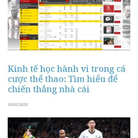
Kinh tế học hành vi trong cá
cược thể thao: Tìm hiểu để
chiến thắng nhà cái
18/05/2020