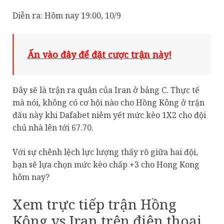
Diễn ra: Hôm nay 19:00, 10/9
Ấn vào đây để đặt cược trận này!
Đây sẽ là trận ra quân của Iran ở bảng C. Thực tế
mà nói, không có cơ hội nào cho Hồng Kông ở trận
đấu này khi Dafabet niêm yết mức kèo 1X2 cho đội
chủ nhà lên tới 67.70.
Với sự chênh lệch lực lượng thấy rõ giữa hai đội,
bạn sẽ lựa chọn mức kèo chấp +3 cho Hong Kong
hôm nay?
Xem trực tiếp trận Hồng
Kông vs Iran trên điện thoại