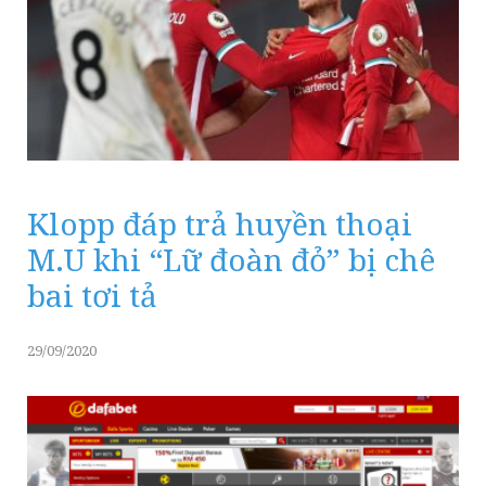
Klopp đáp trả huyền thoại
M.U khi “Lữ đoàn đỏ” bị chê
bai tơi tả
29/09/2020