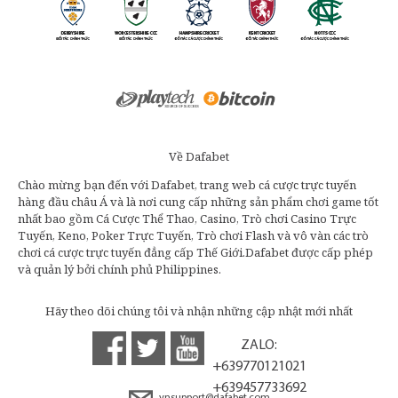
Về Dafabet
Chào mừng bạn đến với Dafabet, trang web cá cược trực tuyến
hàng đầu châu Á và là nơi cung cấp những sản phẩm chơi game tốt
nhất bao gồm Cá Cược Thể Thao, Casino, Trò chơi Casino Trực
Tuyến, Keno, Poker Trực Tuyến, Trò chơi Flash và vô vàn các trò
chơi cá cược trực tuyến đẳng cấp Thế Giới.Dafabet được cấp phép
và quản lý bởi chính phủ Philippines.
Hãy theo dõi chúng tôi và nhận những cập nhật mới nhất
ZALO:
+639770121021
+639457733692