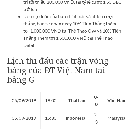
trị tối thiểu 200.000 VNĐ, tại tỷ lệ cược 1.50 DEC
trở lên
Nếu dự đoán của bạn chính xác và phiếu cược
thắng, bạn sẽ nhận ngay 10% Tiền Thắng thêm
tới 1.000.000 VNĐ tại Thể Thao OW và 10% Tiền
Thắng Thêm tới 1.500.000 VNĐ tại Thể Thao
Dafa!
Lịch thi đấu các trận vòng
bảng của ĐT Việt Nam tại
bảng G
0-
05/09/2019
19:00
Thái Lan
Việt Nam
0
2-
05/09/2019
19:30
Indonesia
Malaysia
3