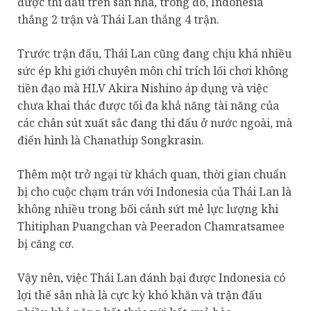
được thi đấu trên sân nhà, trong đó, Indonesia
thắng 2 trận và Thái Lan thắng 4 trận.
Trước trận đấu, Thái Lan cũng đang chịu khá nhiều
sức ép khi giới chuyên môn chỉ trích lối chơi không
tiền đạo mà HLV Akira Nishino áp dụng và việc
chưa khai thác được tối đa khả năng tài năng của
các chân sút xuất sắc đang thi đấu ở nước ngoài, mà
điển hình là Chanathip Songkrasin.
Thêm một trở ngại từ khách quan, thời gian chuẩn
bị cho cuộc chạm trán với Indonesia của Thái Lan là
không nhiều trong bối cảnh sứt mẻ lực lượng khi
Thitiphan Puangchan và Peeradon Chamratsamee
bị căng cơ.
Vậy nên, việc Thái Lan đánh bại được Indonesia có
lợi thế sân nhà là cực kỳ khó khăn và trận đấu