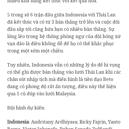
nhiều khả năng kết thúc với kết quả hòa.
5 trong số 6 trận đấu giữa Indonesia với Thái Lan
đã kết thúc và có từ 3 bàn thắng trở lên và cuộc đối
đầu sắp tới cũng hứa hẹn có nhiều bàn thắng. Sự
lỏng lẻo trong hệ thống phòng ngự của đội bóng xứ
vạn đảo là điều không dễ để họ có thể khắc phục
trong một sớm một chiều.
Tuy nhiên, Indonesia vẫn có những lý do để hi vọng
có thể ghi được bàn thắng vào lưới Thái Lan khi các
chân sút nhập tịch mà điển hình là tiền đạo Beto
đang có phong độ rất ấn tượng, điều này thể hiện
qua 1 cú đúp vào lưới Malaysia.
Đội hình dự kiến:
Indonesia
: Andritany Ardhiyasa; Ricky Fajrin, Yanto