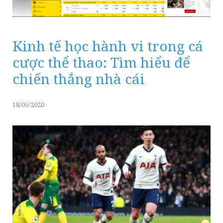
Kinh tế học hành vi trong cá
cược thể thao: Tìm hiểu để
chiến thắng nhà cái
18/05/2020