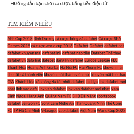
Hướng dẫn bạn chơi cá cược bằng tiền điện tử
TÌM KIẾM NHIỀU
AFF Cup 2018
Bình Dương
cá cược bóng đá dafabet
Cá cược SEA
Games 2019
cá cược world cup 2018
Dafa bet
Dafabet
dafabet.net
dafabet khuyen mai
dafabetlink
dafabet nạp tiền
Dafabet Thể thao
dafabet vn
dafa link
dafebet
dang ky dafabet
Europa League
FLC
Thanh Hóa
Hoàng Anh Gia Lai
Hà Nội FC
Hải Phòng FC
khuyến mãi
cho tất cả thành viên
khuyến mãi thành viên mới
khuyến mãi thể thao
OW
Khánh Hòa
kèo bóng đá tốt nhất dafabet
La Liga
link dafabet moi
nhat
link vao dafa
link vao dafabet
link vao dafabet moi nhat
Nam
Định
Ngoại Hạng Anh
Quảng Nam FC
SHB Đà Nẵng
sportsbook
dafabet
Sài Gòn FC
Sông Lam Nghệ An
Than Quảng Ninh
Thể Công
FC
TP Hồ Chí Minh
V-League
vao dafabet
Việt Nam
World Cup 2022