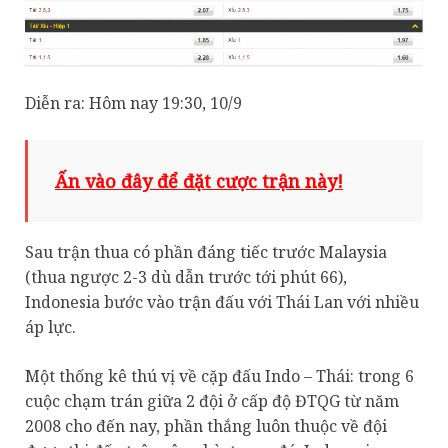
Diễn ra: Hôm nay 19:30, 10/9
Ấn vào đây để đặt cược trận này!
Sau trận thua có phần đáng tiếc trước Malaysia
(thua ngược 2-3 dù dẫn trước tới phút 66),
Indonesia bước vào trận đấu với Thái Lan với nhiều
áp lực.
Một thống kê thú vị về cặp đấu Indo – Thái: trong 6
cuộc chạm trán giữa 2 đội ở cấp độ ĐTQG từ năm
2008 cho đến nay, phần thắng luôn thuộc về đội