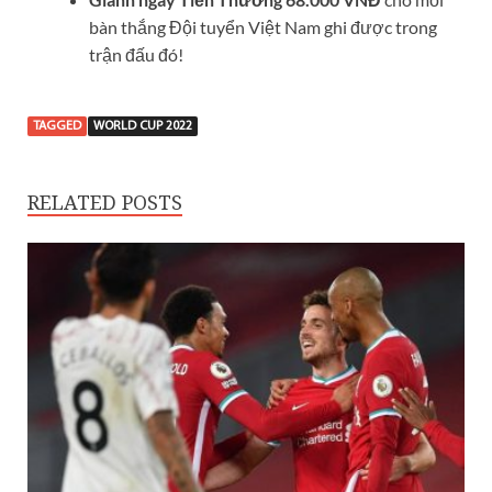
bàn thắng Đội tuyển Việt Nam ghi được trong
trận đấu đó!
TAGGED
WORLD CUP 2022
RELATED POSTS