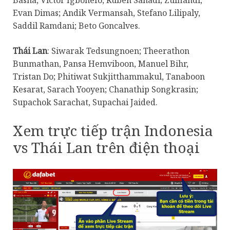
Basna, Victor Igbonefo, Ruben Sanadi; Zulfiandi,
Evan Dimas; Andik Vermansah, Stefano Lilipaly,
Saddil Ramdani; Beto Goncalves.
Thái Lan
: Siwarak Tedsungnoen; Theerathon
Bunmathan, Pansa Hemviboon, Manuel Bihr,
Tristan Do; Phitiwat Sukjitthammakul, Tanaboon
Kesarat, Sarach Yooyen; Chanathip Songkrasin;
Supachok Sarachat, Supachai Jaided.
Xem trực tiếp trận Indonesia
vs Thái Lan trên điện thoại