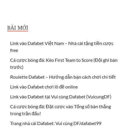
BÀI MỚI
Link vào Dafabet Việt Nam – Nhà cái tặng tiền cược
free
Cá cược bóng đá: Kèo First Team to Score (Đội ghi bàn
trước)
Roulette Dafabet – Hướng dẫn bạn cách chơi chi tiết
Link vào Dafabet chơi lô đề online
Link vào Dafabet tại Vui cùng Dafabet (VuicungDF)
Cá cược bóng đá: Đặt cược vào Tổng số bàn thắng
trong trận đấu!
Trang nhà cái Dafabet: Vui cùng DF/dafabet99