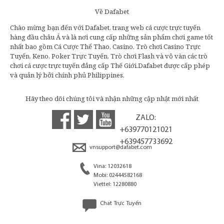
Về Dafabet
Chào mừng bạn đến với Dafabet, trang web cá cược trực tuyến
hàng đầu châu Á và là nơi cung cấp những sản phẩm chơi game tốt
nhất bao gồm Cá Cược Thể Thao, Casino, Trò chơi Casino Trực
Tuyến, Keno, Poker Trực Tuyến, Trò chơi Flash và vô vàn các trò
chơi cá cược trực tuyến đẳng cấp Thế Giới.Dafabet được cấp phép
và quản lý bởi chính phủ Philippines.
Hãy theo dõi chúng tôi và nhận những cập nhật mới nhất
ZALO:
+639770121021
+639457733692
vnsupport@dafabet.com
Vina: 12032618
Mobi: 02444582168
Viettel: 12280880
Chat Trực Tuyến