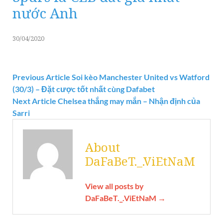
nước Anh
30/04/2020
Previous Article
Soi kèo Manchester United vs Watford
(30/3) – Đặt cược tốt nhất cùng Dafabet
Next Article
Chelsea thắng may mắn – Nhận định của
Sarri
About
DaFaBeT._.ViEtNaM
View all posts by
DaFaBeT._.ViEtNaM →