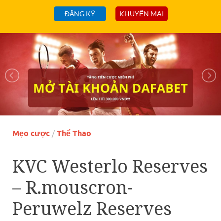
ĐĂNG KÝ
KHUYẾN MÃI
Mẹo cược
/
Thể Thao
KVC Westerlo Reserves
– R.mouscron-
Peruwelz Reserves