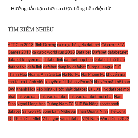
Hướng dẫn bạn chơi cá cược bằng tiền điện tử
TÌM KIẾM NHIỀU
AFF Cup 2018
Bình Dương
cá cược bóng đá dafabet
Cá cược SEA
Games 2019
cá cược world cup 2018
Dafa bet
Dafabet
dafabet.net
dafabet khuyen mai
dafabetlink
dafabet nạp tiền
Dafabet Thể thao
dafabet vn
dafa link
dafebet
dang ky dafabet
Europa League
FLC
Thanh Hóa
Hoàng Anh Gia Lai
Hà Nội FC
Hải Phòng FC
khuyến mãi
cho tất cả thành viên
khuyến mãi thành viên mới
khuyến mãi thể thao
OW
Khánh Hòa
kèo bóng đá tốt nhất dafabet
La Liga
link dafabet moi
nhat
link vao dafa
link vao dafabet
link vao dafabet moi nhat
Nam
Định
Ngoại Hạng Anh
Quảng Nam FC
SHB Đà Nẵng
sportsbook
dafabet
Sài Gòn FC
Sông Lam Nghệ An
Than Quảng Ninh
Thể Công
FC
TP Hồ Chí Minh
V-League
vao dafabet
Việt Nam
World Cup 2022