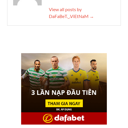
View all posts by
DaFaBeT._.ViEtNaM →