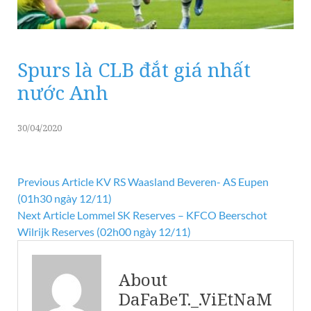
Spurs là CLB đắt giá nhất
nước Anh
30/04/2020
Previous Article
KV RS Waasland Beveren- AS Eupen
(01h30 ngày 12/11)
Next Article
Lommel SK Reserves – KFCO Beerschot
Wilrijk Reserves (02h00 ngày 12/11)
About
DaFaBeT._.ViEtNaM