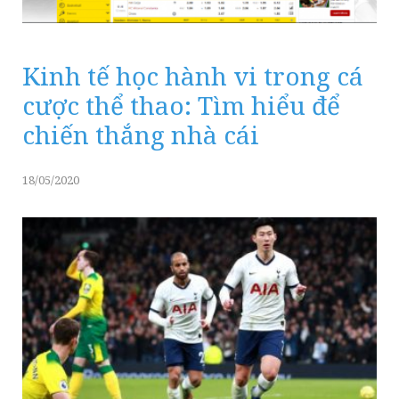
Kinh tế học hành vi trong cá
cược thể thao: Tìm hiểu để
chiến thắng nhà cái
18/05/2020