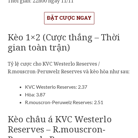
Thời gian: 22h00 ngày 11/11
Kèo 1×2 (Cược thắng – Thời
gian toàn trận)
Tỷ lệ cược cho KVC Westerlo Reserves /
R.mouscron-Peruwelz Reserves và kèo hòa như sau:
KVC Westerlo Reserves: 2.37
Hòa: 3.87
R.mouscron-Peruwelz Reserves: 2.51
Kèo châu á KVC Westerlo
Reserves – R.mouscron-