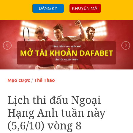
ĐĂNG KÝ
KHUYẾN MÃI
Mẹo cược
/
Thể Thao
Lịch thi đấu Ngoại
Hạng Anh tuần này
(5,6/10) vòng 8