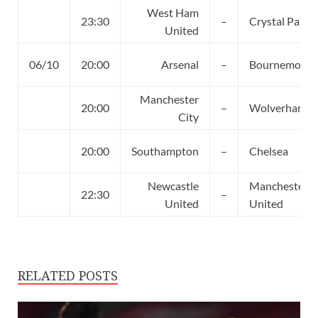
West Ham
23:30
–
Crystal Palac
United
06/10
20:00
Arsenal
–
Bournemouth
Manchester
20:00
–
Wolverhampt
City
20:00
Southampton
–
Chelsea
Newcastle
Manchester
22:30
–
United
United
RELATED POSTS