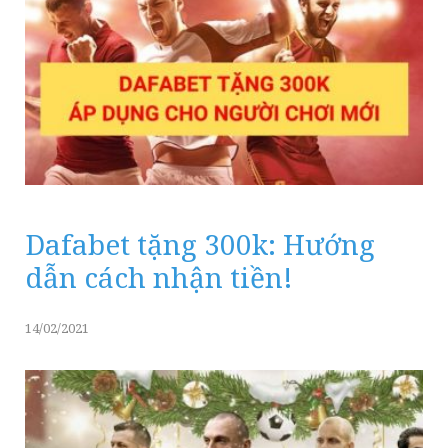
Dafabet tặng 300k: Hướng
dẫn cách nhận tiền!
14/02/2021