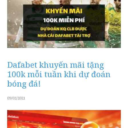
Dafabet khuyến mãi tặng
100k mỗi tuần khi dự đoán
bóng đá!
09/02/2021