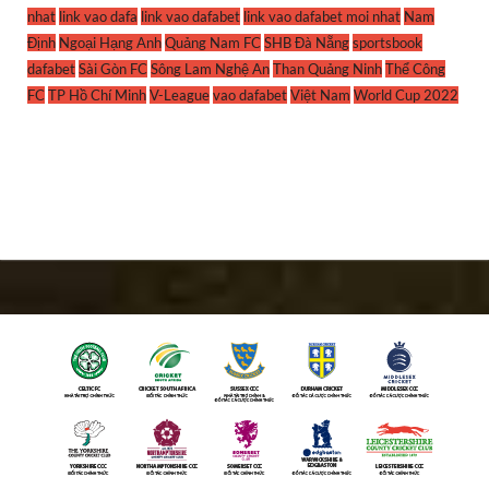
nhat
link vao dafa
link vao dafabet
link vao dafabet moi nhat
Nam
Định
Ngoại Hạng Anh
Quảng Nam FC
SHB Đà Nẵng
sportsbook
dafabet
Sài Gòn FC
Sông Lam Nghệ An
Than Quảng Ninh
Thể Công
FC
TP Hồ Chí Minh
V-League
vao dafabet
Việt Nam
World Cup 2022